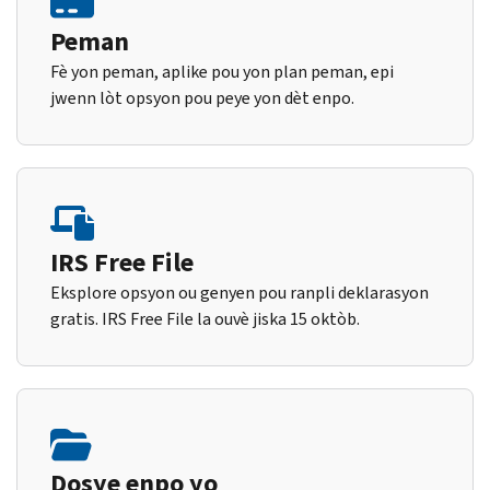
Peman
Fè yon peman, aplike pou yon plan peman, epi
jwenn lòt opsyon pou peye yon dèt enpo.
IRS Free File
Eksplore opsyon ou genyen pou ranpli deklarasyon
gratis. IRS Free File la ouvè jiska 15 oktòb.
Dosye enpo yo