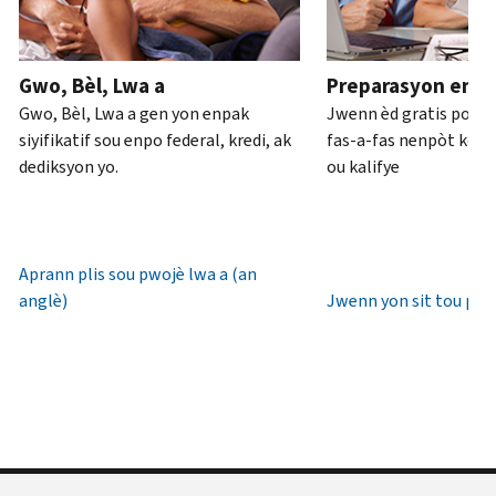
ou
pou
anglè)
.
an
rive
Konsènan
pèsòn
.
7è
Gwo, Bèl, Lwa a
Preparasyon enpo
transkripsyon
diswa
Rekipere
Gwo, Bèl, Lwa a gen yon enpak
Jwenn èd gratis pou 
yo
lè
oswa bay
siyifikatif sou enpo federal, kredi, ak
fas-a-fas nenpòt kote 
lokal.
yon
dediksyon yo.
ou kalifye
nouvo
Etazini:
IP
800-
PIN
829-
1040
Aprann plis sou pwojè lwa a (an
Yon
TTY/TDD:
anglè)
Jwenn yon sit tou pre
IP
800-
PIN
829-
se
4059
yon
Entènasyonal:
nimewo
Rele
sis
oswa
(6)
chat
chif