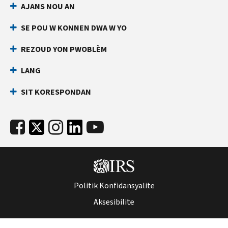
AJANS NOU AN
an
ki
dirèk
anpeche
SE POU W KONNEN DWA W YO
yon
Anvan
lòt
ou
REZOUD YON PWOBLÈM
rele
moun
LANG
ranpli
Kenbe
yon
enfòmasyon
SIT KORESPONDAN
deklarasyon
sa
enpo
yo
ak
pare:
nimewo
Nimewo
Sekirite
Sekirite
Sosyal
Sosyal
ou
(SSN)
(SSN)
Politik Konfidansyalite
oswa
oswa
nimewo
Aksesibilite
nimewo
idantifikasyon
idantifikasyon
kontribyab