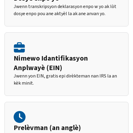
Jwenn transkripsyon deklarasyon enpo w yo ak lòt
dosye enpo pou ane aktyèl la ak ane anvan yo.
Nimewo Idantifikasyon
Anplwayè (EIN)
Jwenn yon EIN, gratis epi dirèkteman nan IRS la an
kèk minit.
Prelèvman (an anglè)