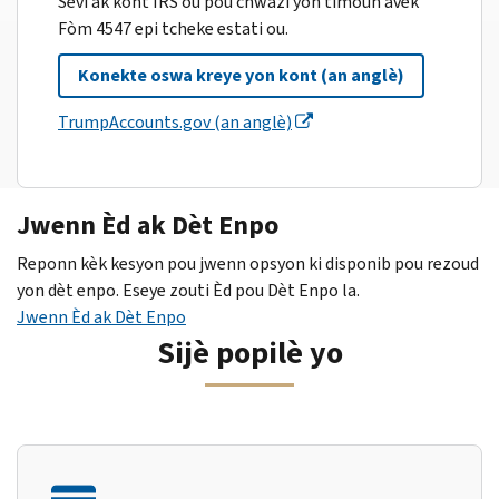
Sèvi ak kont IRS ou pou chwazi yon timoun avèk
Fòm 4547 epi tcheke estati ou.
Konekte oswa kreye yon kont (an anglè)
TrumpAccounts.gov (an anglè)
Jwenn Èd ak Dèt Enpo
Reponn kèk kesyon pou jwenn opsyon ki disponib pou rezoud
yon dèt enpo. Eseye zouti Èd pou Dèt Enpo la.
Jwenn Èd ak Dèt Enpo
Sijè popilè yo