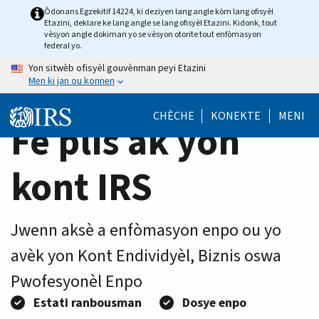
Home
Skip
Òdonans Egzekitif 14224, ki deziyen lang angle kòm lang ofisyèl
Etazini, deklare ke lang angle se lang ofisyèl Etazini. Kidonk, tout
to
Page
vèsyon angle dokiman yo se vèsyon otorite tout enfòmasyon
main
federal yo.
content
Yon sitwèb ofisyèl gouvènman peyi Etazini
Men ki jan ou konnen
CHÈCHE
KONEKTE
MENI
Fè plis ak yon
kont IRS
Jwenn aksè a enfòmasyon enpo ou yo
avèk yon Kont Endividyèl, Biznis oswa
Pwofesyonèl Enpo
Estati ranbousman
Dosye enpo