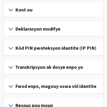
Kont ou
Konekte
oswa
Deklarasyon modifye
kreye
yon
Ranpli
kont
yon
Kòd PIN pwoteksyon idantite (IP PIN)
(an
deklarasyon
anglè)
pou
modifye
pou
Pou
jwenn
korije
jwenn
Transkripsyon ak dosye enpo yo
aksè
yon
yon
ak
erè
kòd
jere
Pou
sou
IP
enfòmasyon
wè
Fwod enpo, magouy oswa vòl idantite
deklarasyon
PIN,
enpo
dosye
enpo
konekte oswa
pèsonèl
enpo
w
Rapòte nou
kreye
ou
w
la.
(an
Resous pou moun
yon