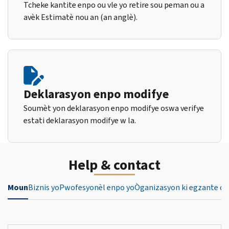
Tcheke kantite enpo ou vle yo retire sou peman ou a
avèk Estimatè nou an (an anglè).
Deklarasyon enpo modifye
Soumèt yon deklarasyon enpo modifye oswa verifye
estati deklarasyon modifye w la.
Help & contact
Moun
Biznis yo
Pwofesyonèl enpo yo
Òganizasyon ki egzante de