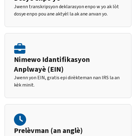
Jwenn transkripsyon deklarasyon enpo w yo ak lòt
dosye enpo pou ane aktyèl la ak ane anvan yo.
Nimewo Idantifikasyon
Anplwayè (EIN)
Jwenn yon EIN, gratis epi dirèkteman nan IRS la an
kèk minit.
Prelèvman (an anglè)