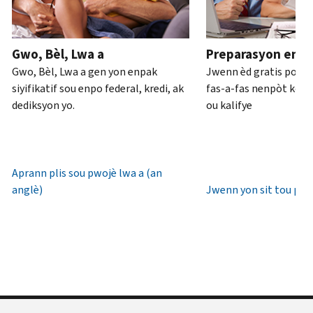
ou
pou
anglè)
.
an
rive
Konsènan
pèsòn
.
7è
Gwo, Bèl, Lwa a
Preparasyon enpo
transkripsyon
diswa
Rekipere
Gwo, Bèl, Lwa a gen yon enpak
Jwenn èd gratis pou 
yo
lè
oswa bay
siyifikatif sou enpo federal, kredi, ak
fas-a-fas nenpòt kote 
lokal.
yon
dediksyon yo.
ou kalifye
nouvo
Etazini:
IP
800-
PIN
829-
1040
Aprann plis sou pwojè lwa a (an
Yon
TTY/TDD:
anglè)
Jwenn yon sit tou pre
IP
800-
PIN
829-
se
4059
yon
Entènasyonal:
nimewo
Rele
sis
oswa
(6)
chat
chif