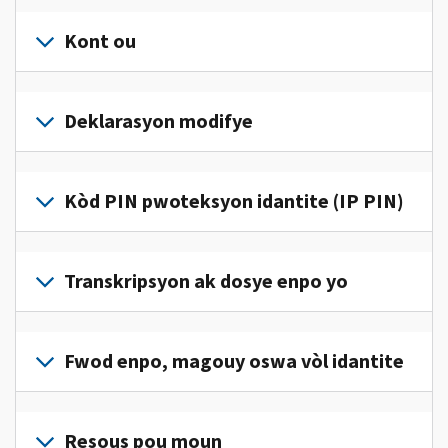
Kont ou
Konekte
oswa
Deklarasyon modifye
kreye
yon
Ranpli
kont
yon
Kòd PIN pwoteksyon idantite (IP PIN)
(an
deklarasyon
anglè)
pou
modifye
pou
Pou
jwenn
korije
jwenn
Transkripsyon ak dosye enpo yo
aksè
yon
yon
ak
erè
kòd
jere
Pou
sou
IP
enfòmasyon
wè
Fwod enpo, magouy oswa vòl idantite
deklarasyon
PIN,
enpo
dosye
enpo
konekte oswa
pèsonèl
enpo
w
Rapòte nou
kreye
ou
w
la.
(an
Resous pou moun
yon