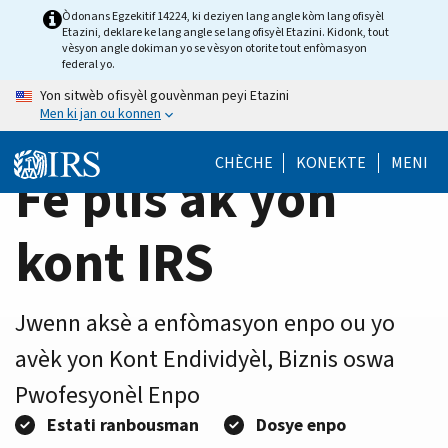
Home
Skip
Òdonans Egzekitif 14224, ki deziyen lang angle kòm lang ofisyèl
Etazini, deklare ke lang angle se lang ofisyèl Etazini. Kidonk, tout
to
Page
vèsyon angle dokiman yo se vèsyon otorite tout enfòmasyon
main
federal yo.
content
Yon sitwèb ofisyèl gouvènman peyi Etazini
Men ki jan ou konnen
CHÈCHE
KONEKTE
MENI
Fè plis ak yon
kont IRS
Jwenn aksè a enfòmasyon enpo ou yo
avèk yon Kont Endividyèl, Biznis oswa
Pwofesyonèl Enpo
Estati ranbousman
Dosye enpo