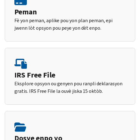
Peman
Fè yon peman, aplike pou yon plan peman, epi
jwenn lòt opsyon pou peye yon dèt enpo.
IRS Free File
Eksplore opsyon ou genyen pou ranpli deklarasyon
gratis. IRS Free File la ouvè jiska 15 oktòb.
Dosye enpo yo