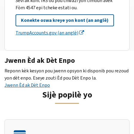
Sèvi ak kont IRS ou pou chwazi yon timoun avèk
Fòm 4547 epi tcheke estati ou.
Konekte oswa kreye yon kont (an anglè)
TrumpAccounts.gov (an anglè)
Jwenn Èd ak Dèt Enpo
Reponn kèk kesyon pou jwenn opsyon ki disponib pou rezoud
yon dèt enpo. Eseye zouti Èd pou Dèt Enpo la.
Jwenn Èd ak Dèt Enpo
Sijè popilè yo