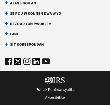
AJANS NOU AN
an
ki
dirèk
anpeche
SE POU W KONNEN DWA W YO
yon
Anvan
lòt
ou
REZOUD YON PWOBLÈM
rele
moun
LANG
ranpli
Kenbe
yon
enfòmasyon
SIT KORESPONDAN
deklarasyon
sa
enpo
yo
ak
pare:
nimewo
Nimewo
Sekirite
Sekirite
Sosyal
Sosyal
ou
(SSN)
(SSN)
Politik Konfidansyalite
oswa
oswa
nimewo
Aksesibilite
nimewo
idantifikasyon
idantifikasyon
kontribyab