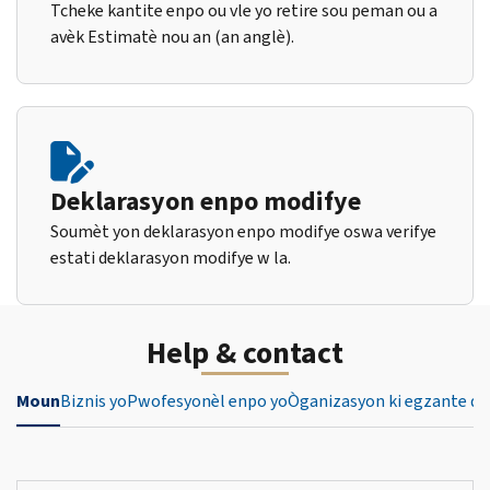
Tcheke kantite enpo ou vle yo retire sou peman ou a
avèk Estimatè nou an (an anglè).
Deklarasyon enpo modifye
Soumèt yon deklarasyon enpo modifye oswa verifye
estati deklarasyon modifye w la.
Help & contact
Moun
Biznis yo
Pwofesyonèl enpo yo
Òganizasyon ki egzante de