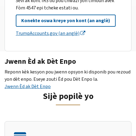
Sèvi ak kont IRS ou pou chwazi yon timoun avèk
Fòm 4547 epi tcheke estati ou.
Konekte oswa kreye yon kont (an anglè)
TrumpAccounts.gov (an anglè)
Jwenn Èd ak Dèt Enpo
Reponn kèk kesyon pou jwenn opsyon ki disponib pou rezoud
yon dèt enpo. Eseye zouti Èd pou Dèt Enpo la.
Jwenn Èd ak Dèt Enpo
Sijè popilè yo