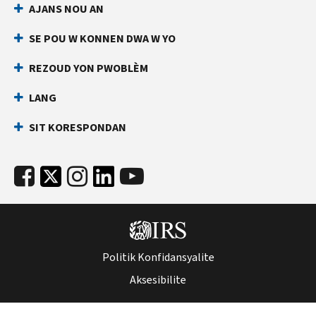
AJANS NOU AN
an
ki
dirèk
anpeche
SE POU W KONNEN DWA W YO
yon
Anvan
lòt
ou
REZOUD YON PWOBLÈM
rele
moun
LANG
ranpli
Kenbe
yon
enfòmasyon
SIT KORESPONDAN
deklarasyon
sa
enpo
yo
ak
pare:
nimewo
Nimewo
Sekirite
Sekirite
Sosyal
Sosyal
ou
(SSN)
(SSN)
Politik Konfidansyalite
oswa
oswa
nimewo
Aksesibilite
nimewo
idantifikasyon
idantifikasyon
kontribyab