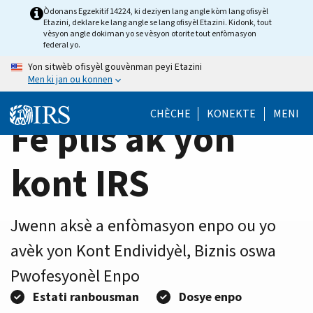
Home
Skip
Òdonans Egzekitif 14224, ki deziyen lang angle kòm lang ofisyèl
Etazini, deklare ke lang angle se lang ofisyèl Etazini. Kidonk, tout
to
Page
vèsyon angle dokiman yo se vèsyon otorite tout enfòmasyon
main
federal yo.
content
Yon sitwèb ofisyèl gouvènman peyi Etazini
Men ki jan ou konnen
CHÈCHE
KONEKTE
MENI
Fè plis ak yon
kont IRS
Jwenn aksè a enfòmasyon enpo ou yo
avèk yon Kont Endividyèl, Biznis oswa
Pwofesyonèl Enpo
Estati ranbousman
Dosye enpo