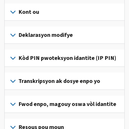
Kont ou
Konekte
oswa
Deklarasyon modifye
kreye
yon
Ranpli
kont
yon
Kòd PIN pwoteksyon idantite (IP PIN)
(an
deklarasyon
anglè)
pou
modifye
pou
Pou
jwenn
korije
jwenn
Transkripsyon ak dosye enpo yo
aksè
yon
yon
ak
erè
kòd
jere
Pou
sou
IP
enfòmasyon
wè
Fwod enpo, magouy oswa vòl idantite
deklarasyon
PIN,
enpo
dosye
enpo
konekte oswa
pèsonèl
enpo
w
Rapòte nou
kreye
ou
w
la.
(an
Resous pou moun
yon