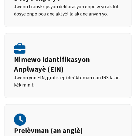
Jwenn transkripsyon deklarasyon enpo w yo ak lòt
dosye enpo pou ane aktyèl la ak ane anvan yo.
Nimewo Idantifikasyon
Anplwayè (EIN)
Jwenn yon EIN, gratis epi dirèkteman nan IRS la an
kèk minit.
Prelèvman (an anglè)