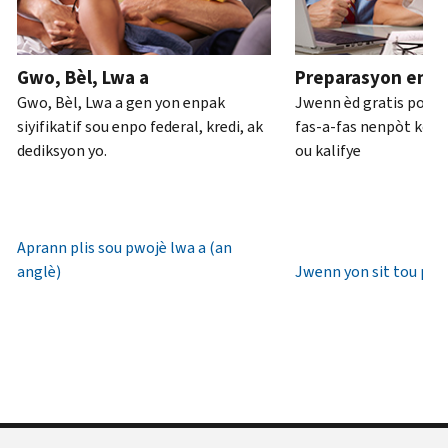
ou
pou
anglè)
.
an
rive
Konsènan
pèsòn
.
7è
Gwo, Bèl, Lwa a
Preparasyon enpo
transkripsyon
diswa
Rekipere
Gwo, Bèl, Lwa a gen yon enpak
Jwenn èd gratis pou 
yo
lè
oswa bay
siyifikatif sou enpo federal, kredi, ak
fas-a-fas nenpòt kote 
lokal.
yon
dediksyon yo.
ou kalifye
nouvo
Etazini:
IP
800-
PIN
829-
1040
Aprann plis sou pwojè lwa a (an
Yon
TTY/TDD:
anglè)
Jwenn yon sit tou pre
IP
800-
PIN
829-
se
4059
yon
Entènasyonal:
nimewo
Rele
sis
oswa
(6)
chat
chif