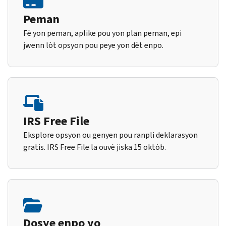
Peman
Fè yon peman, aplike pou yon plan peman, epi
jwenn lòt opsyon pou peye yon dèt enpo.
IRS Free File
Eksplore opsyon ou genyen pou ranpli deklarasyon
gratis. IRS Free File la ouvè jiska 15 oktòb.
Dosye enpo yo