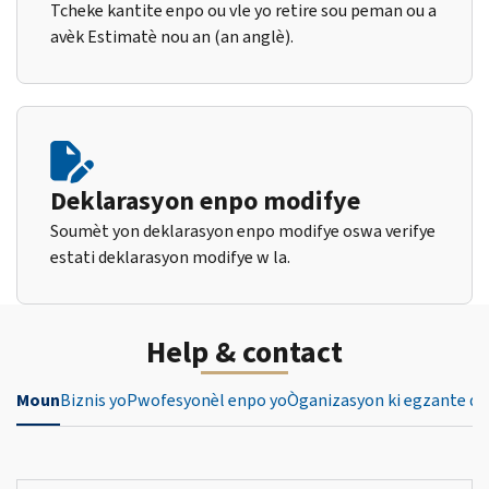
Tcheke kantite enpo ou vle yo retire sou peman ou a
avèk Estimatè nou an (an anglè).
Deklarasyon enpo modifye
Soumèt yon deklarasyon enpo modifye oswa verifye
estati deklarasyon modifye w la.
Help & contact
Moun
Biznis yo
Pwofesyonèl enpo yo
Òganizasyon ki egzante de