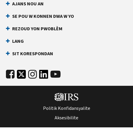
AJANS NOU AN
an
ki
dirèk
anpeche
SE POU W KONNEN DWA W YO
yon
Anvan
lòt
ou
REZOUD YON PWOBLÈM
rele
moun
LANG
ranpli
Kenbe
yon
enfòmasyon
SIT KORESPONDAN
deklarasyon
sa
enpo
yo
ak
pare:
nimewo
Nimewo
Sekirite
Sekirite
Sosyal
Sosyal
ou
(SSN)
(SSN)
Politik Konfidansyalite
oswa
oswa
nimewo
Aksesibilite
nimewo
idantifikasyon
idantifikasyon
kontribyab