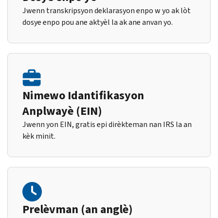
Jwenn transkripsyon deklarasyon enpo w yo ak lòt
dosye enpo pou ane aktyèl la ak ane anvan yo.
Nimewo Idantifikasyon
Anplwayè (EIN)
Jwenn yon EIN, gratis epi dirèkteman nan IRS la an
kèk minit.
Prelèvman (an anglè)