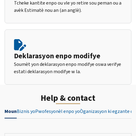
Tcheke kantite enpo ou vle yo retire sou peman ou a
avèk Estimatè nou an (an anglè).
Deklarasyon enpo modifye
Soumèt yon deklarasyon enpo modifye oswa verifye
estati deklarasyon modifye w la.
Help & contact
Moun
Biznis yo
Pwofesyonèl enpo yo
Òganizasyon ki egzante de