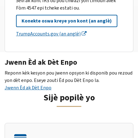
Sèvi ak kont IRS ou pou chwazi yon timoun avèk
Fòm 4547 epi tcheke estati ou.
Konekte oswa kreye yon kont (an anglè)
TrumpAccounts.gov (an anglè)
Jwenn Èd ak Dèt Enpo
Reponn kèk kesyon pou jwenn opsyon ki disponib pou rezoud
yon dèt enpo. Eseye zouti Èd pou Dèt Enpo la.
Jwenn Èd ak Dèt Enpo
Sijè popilè yo