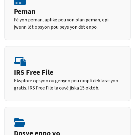
Peman
Fè yon peman, aplike pou yon plan peman, epi
jwenn lòt opsyon pou peye yon dèt enpo.
IRS Free File
Eksplore opsyon ou genyen pou ranpli deklarasyon
gratis. IRS Free File la ouvè jiska 15 oktòb.
Dosye enpo yo