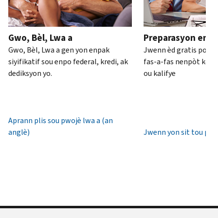
ou
pou
anglè)
.
an
rive
Konsènan
pèsòn
.
7è
Gwo, Bèl, Lwa a
Preparasyon enpo
transkripsyon
diswa
Rekipere
Gwo, Bèl, Lwa a gen yon enpak
Jwenn èd gratis pou 
yo
lè
oswa bay
siyifikatif sou enpo federal, kredi, ak
fas-a-fas nenpòt kote 
lokal.
yon
dediksyon yo.
ou kalifye
nouvo
Etazini:
IP
800-
PIN
829-
1040
Aprann plis sou pwojè lwa a (an
Yon
TTY/TDD:
anglè)
Jwenn yon sit tou pre
IP
800-
PIN
829-
se
4059
yon
Entènasyonal:
nimewo
Rele
sis
oswa
(6)
chat
chif