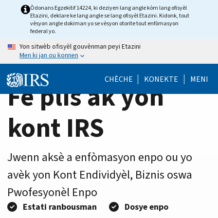
Home
Skip
Òdonans Egzekitif 14224, ki deziyen lang angle kòm lang ofisyèl
Etazini, deklare ke lang angle se lang ofisyèl Etazini. Kidonk, tout
to
Page
vèsyon angle dokiman yo se vèsyon otorite tout enfòmasyon
main
federal yo.
content
Yon sitwèb ofisyèl gouvènman peyi Etazini
Men ki jan ou konnen
CHÈCHE
KONEKTE
MENI
Fè plis ak yon
kont IRS
Jwenn aksè a enfòmasyon enpo ou yo
avèk yon Kont Endividyèl, Biznis oswa
Pwofesyonèl Enpo
Estati ranbousman
Dosye enpo