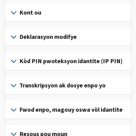
Kont ou
Konekte
oswa
Deklarasyon modifye
kreye
yon
Ranpli
kont
yon
Kòd PIN pwoteksyon idantite (IP PIN)
(an
deklarasyon
anglè)
pou
modifye
pou
Pou
jwenn
korije
jwenn
Transkripsyon ak dosye enpo yo
aksè
yon
yon
ak
erè
kòd
jere
Pou
sou
IP
enfòmasyon
wè
Fwod enpo, magouy oswa vòl idantite
deklarasyon
PIN,
enpo
dosye
enpo
konekte oswa
pèsonèl
enpo
w
Rapòte nou
kreye
ou
w
la.
(an
Resous pou moun
yon