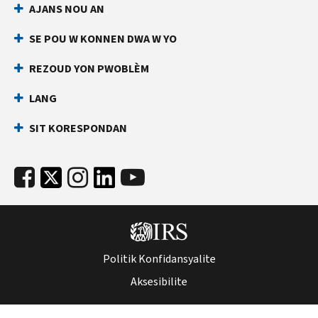
AJANS NOU AN
an
ki
dirèk
anpeche
SE POU W KONNEN DWA W YO
yon
Anvan
lòt
ou
REZOUD YON PWOBLÈM
rele
moun
LANG
ranpli
Kenbe
yon
enfòmasyon
SIT KORESPONDAN
deklarasyon
sa
enpo
yo
ak
pare:
nimewo
Nimewo
Sekirite
Sekirite
Sosyal
Sosyal
ou
(SSN)
(SSN)
Politik Konfidansyalite
oswa
oswa
nimewo
Aksesibilite
nimewo
idantifikasyon
idantifikasyon
kontribyab