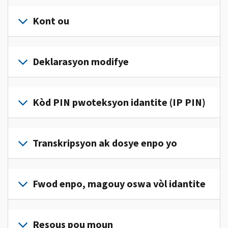
Kont ou
Konekte
oswa
Deklarasyon modifye
kreye
yon
Ranpli
kont
yon
Kòd PIN pwoteksyon idantite (IP PIN)
(an
deklarasyon
anglè)
pou
modifye
pou
Pou
jwenn
korije
jwenn
Transkripsyon ak dosye enpo yo
aksè
yon
yon
ak
erè
kòd
jere
Pou
sou
IP
enfòmasyon
wè
Fwod enpo, magouy oswa vòl idantite
deklarasyon
PIN,
enpo
dosye
enpo
konekte oswa
pèsonèl
enpo
w
Rapòte nou
kreye
ou
w
la.
(an
Resous pou moun
yon