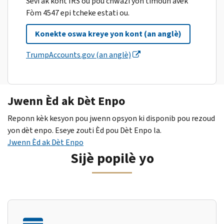
Sèvi ak kont IRS ou pou chwazi yon timoun avèk
Fòm 4547 epi tcheke estati ou.
Konekte oswa kreye yon kont (an anglè)
TrumpAccounts.gov (an anglè)
Jwenn Èd ak Dèt Enpo
Reponn kèk kesyon pou jwenn opsyon ki disponib pou rezoud
yon dèt enpo. Eseye zouti Èd pou Dèt Enpo la.
Jwenn Èd ak Dèt Enpo
Sijè popilè yo