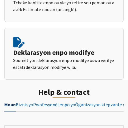
Tcheke kantite enpo ou vle yo retire sou peman ou a
avèk Estimatè nou an (an anglè).
Deklarasyon enpo modifye
Soumèt yon deklarasyon enpo modifye oswa verifye
estati deklarasyon modifye w la.
Help & contact
Moun
Biznis yo
Pwofesyonèl enpo yo
Òganizasyon ki egzante de