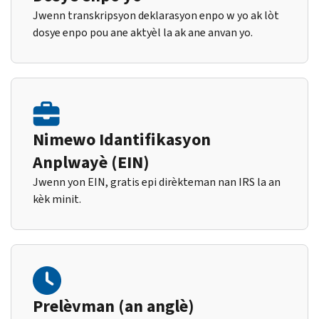
Jwenn transkripsyon deklarasyon enpo w yo ak lòt
dosye enpo pou ane aktyèl la ak ane anvan yo.
Nimewo Idantifikasyon
Anplwayè (EIN)
Jwenn yon EIN, gratis epi dirèkteman nan IRS la an
kèk minit.
Prelèvman (an anglè)