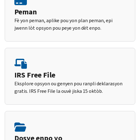
Peman
Fè yon peman, aplike pou yon plan peman, epi
jwenn lòt opsyon pou peye yon dèt enpo.
IRS Free File
Eksplore opsyon ou genyen pou ranpli deklarasyon
gratis. IRS Free File la ouvè jiska 15 oktòb.
Dosye enpo yo