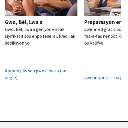
ou
pou
anglè)
.
an
rive
Konsènan
pèsòn
.
7è
Gwo, Bèl, Lwa a
Preparasyon enpo
transkripsyon
diswa
Rekipere
Gwo, Bèl, Lwa a gen yon enpak
Jwenn èd gratis pou 
yo
lè
oswa bay
siyifikatif sou enpo federal, kredi, ak
fas-a-fas nenpòt kote 
lokal.
yon
dediksyon yo.
ou kalifye
nouvo
Etazini:
IP
800-
PIN
829-
1040
Aprann plis sou pwojè lwa a (an
Yon
TTY/TDD:
anglè)
Jwenn yon sit tou pre
IP
800-
PIN
829-
se
4059
yon
Entènasyonal:
nimewo
Rele
sis
oswa
(6)
chat
chif