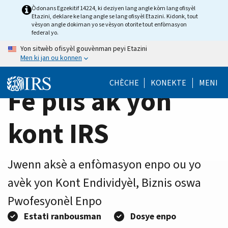
Home
Skip
Òdonans Egzekitif 14224, ki deziyen lang angle kòm lang ofisyèl
Etazini, deklare ke lang angle se lang ofisyèl Etazini. Kidonk, tout
to
Page
vèsyon angle dokiman yo se vèsyon otorite tout enfòmasyon
main
federal yo.
content
Yon sitwèb ofisyèl gouvènman peyi Etazini
Men ki jan ou konnen
CHÈCHE
KONEKTE
MENI
Fè plis ak yon
kont IRS
Jwenn aksè a enfòmasyon enpo ou yo
avèk yon Kont Endividyèl, Biznis oswa
Pwofesyonèl Enpo
Estati ranbousman
Dosye enpo