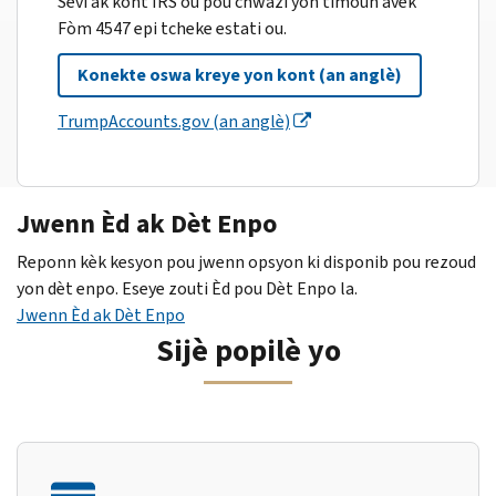
Sèvi ak kont IRS ou pou chwazi yon timoun avèk
Fòm 4547 epi tcheke estati ou.
Konekte oswa kreye yon kont (an anglè)
TrumpAccounts.gov (an anglè)
Jwenn Èd ak Dèt Enpo
Reponn kèk kesyon pou jwenn opsyon ki disponib pou rezoud
yon dèt enpo. Eseye zouti Èd pou Dèt Enpo la.
Jwenn Èd ak Dèt Enpo
Sijè popilè yo