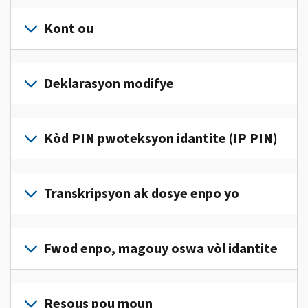
Kont ou
Konekte
oswa
Deklarasyon modifye
kreye
yon
Ranpli
kont
yon
Kòd PIN pwoteksyon idantite (IP PIN)
(an
deklarasyon
anglè)
pou
modifye
pou
Pou
jwenn
korije
jwenn
Transkripsyon ak dosye enpo yo
aksè
yon
yon
ak
erè
kòd
jere
Pou
sou
IP
enfòmasyon
wè
Fwod enpo, magouy oswa vòl idantite
deklarasyon
PIN,
enpo
dosye
enpo
konekte oswa
pèsonèl
enpo
w
Rapòte nou
kreye
ou
w
la.
(an
Resous pou moun
yon