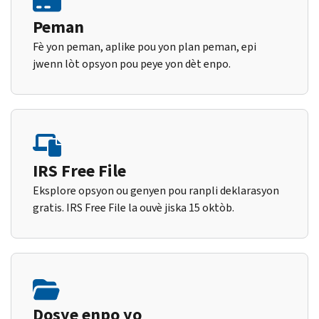
Peman
Fè yon peman, aplike pou yon plan peman, epi
jwenn lòt opsyon pou peye yon dèt enpo.
IRS Free File
Eksplore opsyon ou genyen pou ranpli deklarasyon
gratis. IRS Free File la ouvè jiska 15 oktòb.
Dosye enpo yo