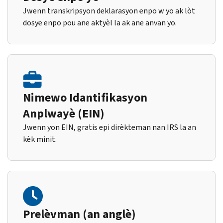
Jwenn transkripsyon deklarasyon enpo w yo ak lòt
dosye enpo pou ane aktyèl la ak ane anvan yo.
Nimewo Idantifikasyon
Anplwayè (EIN)
Jwenn yon EIN, gratis epi dirèkteman nan IRS la an
kèk minit.
Prelèvman (an anglè)