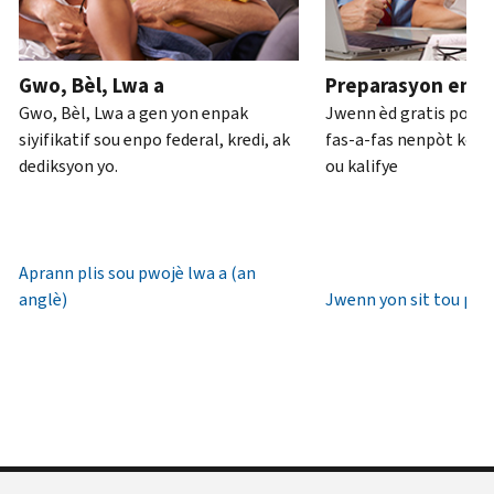
ou
pou
anglè)
.
an
rive
Konsènan
pèsòn
.
7è
Gwo, Bèl, Lwa a
Preparasyon enpo
transkripsyon
diswa
Rekipere
Gwo, Bèl, Lwa a gen yon enpak
Jwenn èd gratis pou 
yo
lè
oswa bay
siyifikatif sou enpo federal, kredi, ak
fas-a-fas nenpòt kote 
lokal.
yon
dediksyon yo.
ou kalifye
nouvo
Etazini:
IP
800-
PIN
829-
1040
Aprann plis sou pwojè lwa a (an
Yon
TTY/TDD:
anglè)
Jwenn yon sit tou pre
IP
800-
PIN
829-
se
4059
yon
Entènasyonal:
nimewo
Rele
sis
oswa
(6)
chat
chif