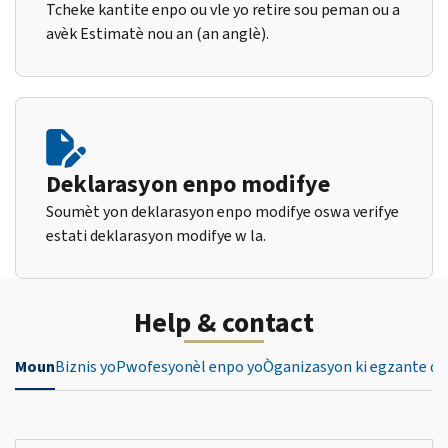
Tcheke kantite enpo ou vle yo retire sou peman ou a
avèk Estimatè nou an (an anglè).
Deklarasyon enpo modifye
Soumèt yon deklarasyon enpo modifye oswa verifye
estati deklarasyon modifye w la.
Help & contact
Moun
Biznis yo
Pwofesyonèl enpo yo
Òganizasyon ki egzante de