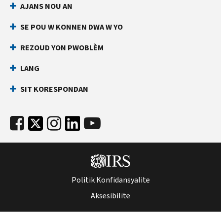
AJANS NOU AN
an
ki
dirèk
anpeche
SE POU W KONNEN DWA W YO
yon
Anvan
lòt
ou
REZOUD YON PWOBLÈM
rele
moun
LANG
ranpli
Kenbe
yon
enfòmasyon
SIT KORESPONDAN
deklarasyon
sa
enpo
yo
ak
pare:
nimewo
Nimewo
Sekirite
Sekirite
Sosyal
Sosyal
ou
(SSN)
(SSN)
Politik Konfidansyalite
oswa
oswa
nimewo
Aksesibilite
nimewo
idantifikasyon
idantifikasyon
kontribyab