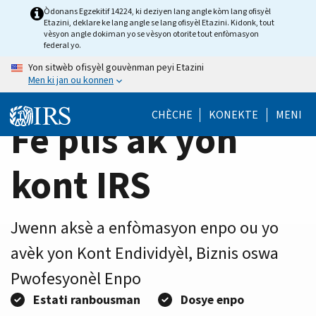
Home
Skip
Òdonans Egzekitif 14224, ki deziyen lang angle kòm lang ofisyèl
Etazini, deklare ke lang angle se lang ofisyèl Etazini. Kidonk, tout
to
Page
vèsyon angle dokiman yo se vèsyon otorite tout enfòmasyon
main
federal yo.
content
Yon sitwèb ofisyèl gouvènman peyi Etazini
Men ki jan ou konnen
CHÈCHE
KONEKTE
MENI
Fè plis ak yon
kont IRS
Jwenn aksè a enfòmasyon enpo ou yo
avèk yon Kont Endividyèl, Biznis oswa
Pwofesyonèl Enpo
Estati ranbousman
Dosye enpo