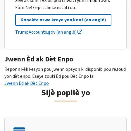
Sèvi ak kont IRS ou pou chwazi yon timoun avèk
Fòm 4547 epi tcheke estati ou.
Konekte oswa kreye yon kont (an anglè)
TrumpAccounts.gov (an anglè)
Jwenn Èd ak Dèt Enpo
Reponn kèk kesyon pou jwenn opsyon ki disponib pou rezoud
yon dèt enpo. Eseye zouti Èd pou Dèt Enpo la.
Jwenn Èd ak Dèt Enpo
Sijè popilè yo