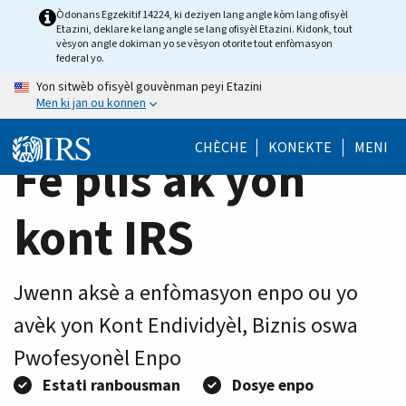
Home
Skip
Òdonans Egzekitif 14224, ki deziyen lang angle kòm lang ofisyèl
Etazini, deklare ke lang angle se lang ofisyèl Etazini. Kidonk, tout
to
Page
vèsyon angle dokiman yo se vèsyon otorite tout enfòmasyon
main
federal yo.
content
Yon sitwèb ofisyèl gouvènman peyi Etazini
Men ki jan ou konnen
CHÈCHE
KONEKTE
MENI
Fè plis ak yon
kont IRS
Jwenn aksè a enfòmasyon enpo ou yo
avèk yon Kont Endividyèl, Biznis oswa
Pwofesyonèl Enpo
Estati ranbousman
Dosye enpo