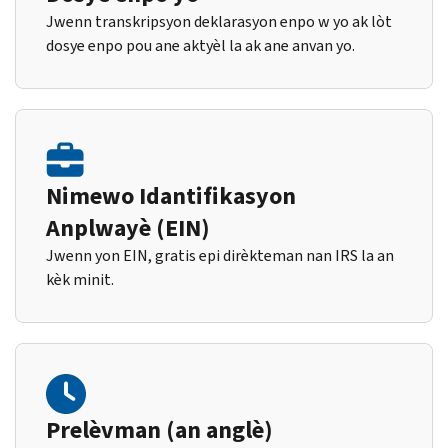
Jwenn transkripsyon deklarasyon enpo w yo ak lòt
dosye enpo pou ane aktyèl la ak ane anvan yo.
Nimewo Idantifikasyon
Anplwayè (EIN)
Jwenn yon EIN, gratis epi dirèkteman nan IRS la an
kèk minit.
Prelèvman (an anglè)