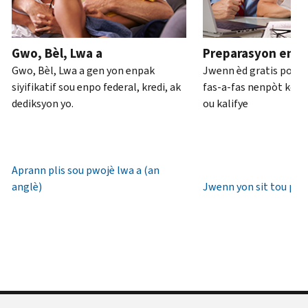
ou
pou
anglè)
.
an
rive
Konsènan
pèsòn
.
7è
Gwo, Bèl, Lwa a
Preparasyon enpo
transkripsyon
diswa
Rekipere
Gwo, Bèl, Lwa a gen yon enpak
Jwenn èd gratis pou 
yo
lè
oswa bay
siyifikatif sou enpo federal, kredi, ak
fas-a-fas nenpòt kote 
lokal.
yon
dediksyon yo.
ou kalifye
nouvo
Etazini:
IP
800-
PIN
829-
1040
Aprann plis sou pwojè lwa a (an
Yon
TTY/TDD:
anglè)
Jwenn yon sit tou pre
IP
800-
PIN
829-
se
4059
yon
Entènasyonal:
nimewo
Rele
sis
oswa
(6)
chat
chif