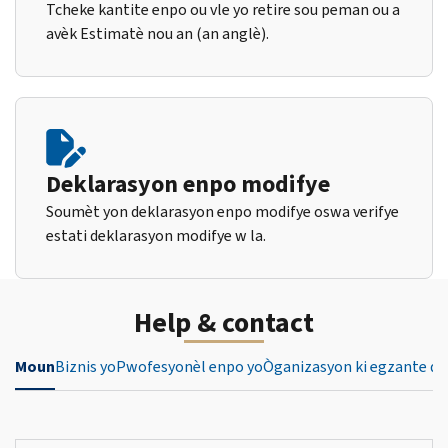
Tcheke kantite enpo ou vle yo retire sou peman ou a
avèk Estimatè nou an (an anglè).
Deklarasyon enpo modifye
Soumèt yon deklarasyon enpo modifye oswa verifye
estati deklarasyon modifye w la.
Help & contact
Moun
Biznis yo
Pwofesyonèl enpo yo
Òganizasyon ki egzante de