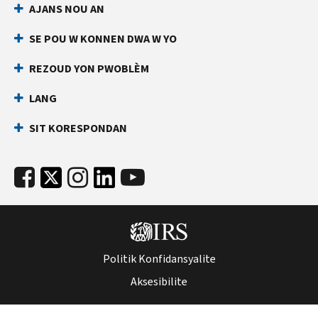
AJANS NOU AN
an
ki
dirèk
anpeche
SE POU W KONNEN DWA W YO
yon
Anvan
lòt
ou
REZOUD YON PWOBLÈM
rele
moun
LANG
ranpli
Kenbe
yon
enfòmasyon
SIT KORESPONDAN
deklarasyon
sa
enpo
yo
ak
pare:
nimewo
Nimewo
Sekirite
Sekirite
Sosyal
Sosyal
ou
(SSN)
(SSN)
Politik Konfidansyalite
oswa
oswa
nimewo
Aksesibilite
nimewo
idantifikasyon
idantifikasyon
kontribyab