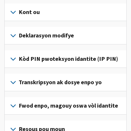
Kont ou
Konekte
oswa
Deklarasyon modifye
kreye
yon
Ranpli
kont
yon
Kòd PIN pwoteksyon idantite (IP PIN)
(an
deklarasyon
anglè)
pou
modifye
pou
Pou
jwenn
korije
jwenn
Transkripsyon ak dosye enpo yo
aksè
yon
yon
ak
erè
kòd
jere
Pou
sou
IP
enfòmasyon
wè
Fwod enpo, magouy oswa vòl idantite
deklarasyon
PIN,
enpo
dosye
enpo
konekte oswa
pèsonèl
enpo
w
Rapòte nou
kreye
ou
w
la.
(an
Resous pou moun
yon