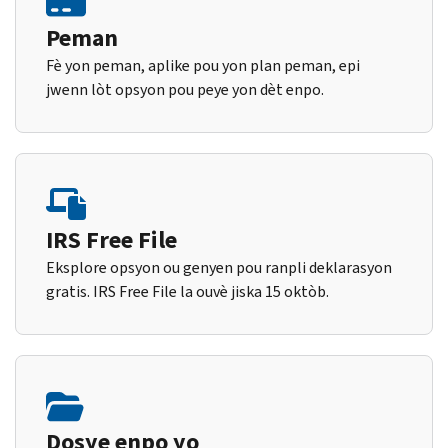
Peman
Fè yon peman, aplike pou yon plan peman, epi
jwenn lòt opsyon pou peye yon dèt enpo.
IRS Free File
Eksplore opsyon ou genyen pou ranpli deklarasyon
gratis. IRS Free File la ouvè jiska 15 oktòb.
Dosye enpo yo