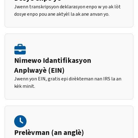
Jwenn transkripsyon deklarasyon enpo w yo ak lòt
dosye enpo pou ane aktyèl la ak ane anvan yo.
Nimewo Idantifikasyon
Anplwayè (EIN)
Jwenn yon EIN, gratis epi dirèkteman nan IRS la an
kèk minit.
Prelèvman (an anglè)