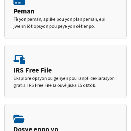
Peman
Fè yon peman, aplike pou yon plan peman, epi
jwenn lòt opsyon pou peye yon dèt enpo.
IRS Free File
Eksplore opsyon ou genyen pou ranpli deklarasyon
gratis. IRS Free File la ouvè jiska 15 oktòb.
Dosye enpo yo