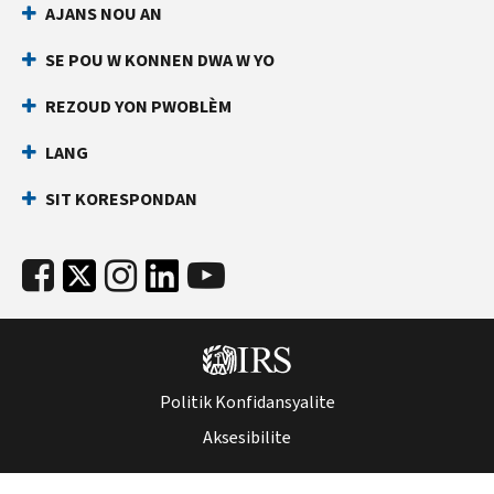
AJANS NOU AN
an
ki
dirèk
anpeche
SE POU W KONNEN DWA W YO
yon
Anvan
lòt
ou
REZOUD YON PWOBLÈM
rele
moun
LANG
ranpli
Kenbe
yon
enfòmasyon
SIT KORESPONDAN
deklarasyon
sa
enpo
yo
ak
pare:
nimewo
Nimewo
Sekirite
Sekirite
Sosyal
Sosyal
ou
(SSN)
(SSN)
Politik Konfidansyalite
oswa
oswa
nimewo
Aksesibilite
nimewo
idantifikasyon
idantifikasyon
kontribyab