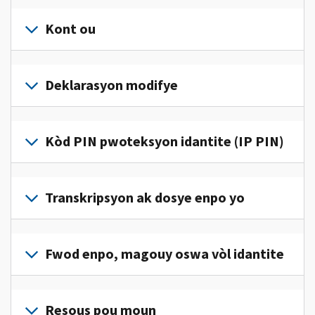
Kont ou
Konekte
oswa
Deklarasyon modifye
kreye
yon
Ranpli
kont
yon
Kòd PIN pwoteksyon idantite (IP PIN)
(an
deklarasyon
anglè)
pou
modifye
pou
Pou
jwenn
korije
jwenn
Transkripsyon ak dosye enpo yo
aksè
yon
yon
ak
erè
kòd
jere
Pou
sou
IP
enfòmasyon
wè
Fwod enpo, magouy oswa vòl idantite
deklarasyon
PIN,
enpo
dosye
enpo
konekte oswa
pèsonèl
enpo
w
Rapòte nou
kreye
ou
w
la.
(an
Resous pou moun
yon