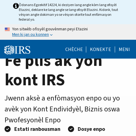
Home
Skip
Òdonans Egzekitif 14224, ki deziyen lang angle kòm lang ofisyèl
Etazini, deklare ke lang angle se lang ofisyèl Etazini. Kidonk, tout
to
Page
vèsyon angle dokiman yo se vèsyon otorite tout enfòmasyon
main
federal yo.
content
Yon sitwèb ofisyèl gouvènman peyi Etazini
Men ki jan ou konnen
CHÈCHE
KONEKTE
MENI
Fè plis ak yon
kont IRS
Jwenn aksè a enfòmasyon enpo ou yo
avèk yon Kont Endividyèl, Biznis oswa
Pwofesyonèl Enpo
Estati ranbousman
Dosye enpo