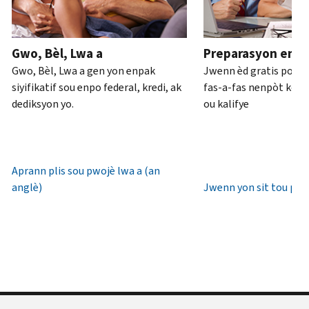
ou
pou
anglè)
.
an
rive
Konsènan
pèsòn
.
7è
Gwo, Bèl, Lwa a
Preparasyon enpo
transkripsyon
diswa
Rekipere
Gwo, Bèl, Lwa a gen yon enpak
Jwenn èd gratis pou 
yo
lè
oswa bay
siyifikatif sou enpo federal, kredi, ak
fas-a-fas nenpòt kote 
lokal.
yon
dediksyon yo.
ou kalifye
nouvo
Etazini:
IP
800-
PIN
829-
1040
Aprann plis sou pwojè lwa a (an
Yon
TTY/TDD:
anglè)
Jwenn yon sit tou pre
IP
800-
PIN
829-
se
4059
yon
Entènasyonal:
nimewo
Rele
sis
oswa
(6)
chat
chif