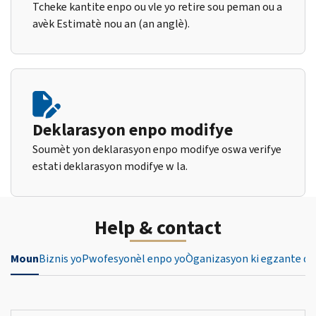
Tcheke kantite enpo ou vle yo retire sou peman ou a
avèk Estimatè nou an (an anglè).
Deklarasyon enpo modifye
Soumèt yon deklarasyon enpo modifye oswa verifye
estati deklarasyon modifye w la.
Help & contact
Moun
Biznis yo
Pwofesyonèl enpo yo
Òganizasyon ki egzante de