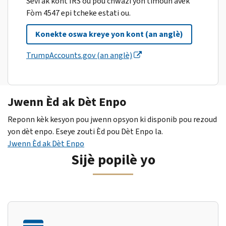
Sèvi ak kont IRS ou pou chwazi yon timoun avèk
Fòm 4547 epi tcheke estati ou.
Konekte oswa kreye yon kont (an anglè)
TrumpAccounts.gov (an anglè)
Jwenn Èd ak Dèt Enpo
Reponn kèk kesyon pou jwenn opsyon ki disponib pou rezoud
yon dèt enpo. Eseye zouti Èd pou Dèt Enpo la.
Jwenn Èd ak Dèt Enpo
Sijè popilè yo