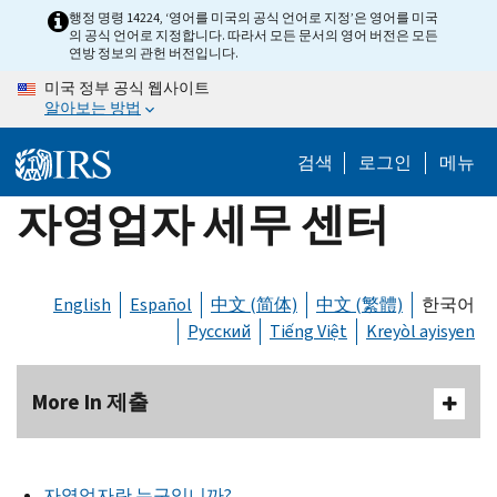
Skip
행정 명령 14224, ‘영어를 미국의 공식 언어로 지정’은 영어를 미국
의 공식 언어로 지정합니다. 따라서 모든 문서의 영어 버전은 모든
to
연방 정보의 관헌 버전입니다.
main
미국 정부 공식 웹사이트
content
알아보는 방법
검색
로그인
메뉴
자영업자 세무 센터
English
Español
中文 (简体)
中文 (繁體)
한국어
Русский
Tiếng Việt
Kreyòl ayisyen
More In 제출
자영업자란 누구입니까?