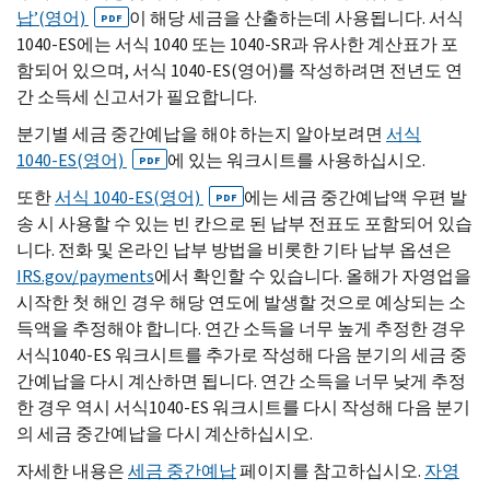
납’(영어)
이 해당 세금을 산출하는데 사용됩니다. 서식
PDF
1040-
ES
에는 서식 1040 또는 1040-
SR
과 유사한 계산표가 포
함되어 있으며, 서식 1040-
ES
(영어)를 작성하려면 전년도 연
간 소득세 신고서가 필요합니다.
분기별 세금 중간예납을 해야 하는지 알아보려면
서식
1040-
ES
(영어)
에 있는 워크시트를 사용하십시오.
PDF
또한
서식 1040-
ES
(영어)
에는 세금 중간예납액 우편 발
PDF
송 시 사용할 수 있는 빈 칸으로 된 납부 전표도 포함되어 있습
니다. 전화 및 온라인 납부 방법을 비롯한 기타 납부 옵션은
IRS.gov
/
payments
에서 확인할 수 있습니다. 올해가 자영업을
시작한 첫 해인 경우 해당 연도에 발생할 것으로 예상되는 소
득액을 추정해야 합니다. 연간 소득을 너무 높게 추정한 경우
서식1040-
ES
워크시트를 추가로 작성해 다음 분기의 세금 중
간예납을 다시 계산하면 됩니다. 연간 소득을 너무 낮게 추정
한 경우 역시 서식1040-
ES
워크시트를 다시 작성해 다음 분기
의 세금 중간예납을 다시 계산하십시오.
자세한 내용은
세금 중간예납
페이지를 참고하십시오.
자영