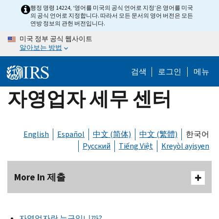
Skip
행정 명령 14224, ‘영어를 미국의 공식 언어로 지정’은 영어를 미국
의 공식 언어로 지정합니다. 따라서 모든 문서의 영어 버전은 모든
to
연방 정보의 관헌 버전입니다.
main
미국 정부 공식 웹사이트
content
알아보는 방법
검색
로그인
메뉴
자영업자 세무 센터
English
Español
中文 (简体)
中文 (繁體)
한국어
Русский
Tiếng Việt
Kreyòl ayisyen
More In 제출
자영업자란 누구입니까?