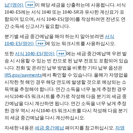
납’(영어)
이 해당 세금을 산출하는데 사용됩니다. 서식
PDF
1040-
ES
에는 서식 1040 또는 1040-
SR
과 유사한 계산표가 포
함되어 있으며, 서식 1040-
ES
(영어)를 작성하려면 전년도 연
간 소득세 신고서가 필요합니다.
분기별 세금 중간예납을 해야 하는지 알아보려면
서식
1040-
ES
(영어)
에 있는 워크시트를 사용하십시오.
PDF
또한
서식 1040-
ES
(영어)
에는 세금 중간예납액 우편 발
PDF
송 시 사용할 수 있는 빈 칸으로 된 납부 전표도 포함되어 있습
니다. 전화 및 온라인 납부 방법을 비롯한 기타 납부 옵션은
IRS.gov
/
payments
에서 확인할 수 있습니다. 올해가 자영업을
시작한 첫 해인 경우 해당 연도에 발생할 것으로 예상되는 소
득액을 추정해야 합니다. 연간 소득을 너무 높게 추정한 경우
서식1040-
ES
워크시트를 추가로 작성해 다음 분기의 세금 중
간예납을 다시 계산하면 됩니다. 연간 소득을 너무 낮게 추정
한 경우 역시 서식1040-
ES
워크시트를 다시 작성해 다음 분기
의 세금 중간예납을 다시 계산하십시오.
자세한 내용은
세금 중간예납
페이지를 참고하십시오.
자영