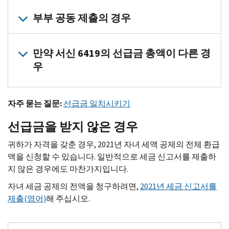
부부 공동 제출의 경우
부부 공동 신고서에 기초하여 선급금을 수령하신 경우, 둘 중 한
만약 서신 6419의 선급금 총액이 다른 경
2021년 소득 신고서에 선급금을 결합하기 위하여 배우자의 선
우
각 배우자는 자신의 선급금 총액을
나의 온라인 계정
에서 확인하
대부분의 납세자는 서신 6419의 선급금 총액을 온라인 계정의
자주 묻는 질문:
선급금 일치시키기
만약 선급금 총액이 귀하의 서신 6419와 온라인 계정상의 총액과
선급금을 받지 않은 경우
온라인 계정에는 가장 최근의 선급금 정보가 기재되어 있습니다.
세금 기록을 위해, 서신 6419를 보관하여 주십시오.
귀하가 자격을 갖춘 경우, 2021년 자녀 세액 공제의 전체 환급
액을 신청할 수 있습니다. 일반적으로 세금 신고서를 제출하
지 않은 경우에도 마찬가지입니다.
자녀 세금 공제의 전액을 청구하려면,
2021년 세금 신고서를
제출(영어)
해 주십시오.