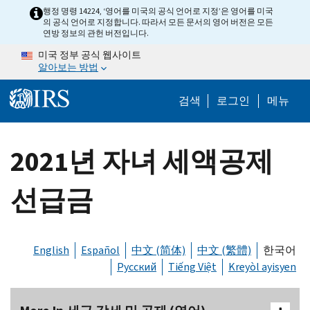
Skip to main content
행정 명령 14224, ‘영어를 미국의 공식 언어로 지정’은 영어를 미국
의 공식 언어로 지정합니다. 따라서 모든 문서의 영어 버전은 모든
연방 정보의 관헌 버전입니다.
미국 정부 공식 웹사이트
알아보는 방법
Help Menu M
검색
로그인
메뉴
2021년 자녀 세액공제
선급금
English
Español
中文 (简体)
中文 (繁體)
한국어
Русский
Tiếng Việt
Kreyòl ayisyen