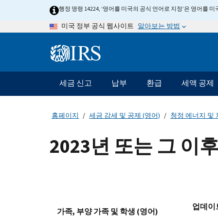
Skip
행정 명령 14224, ‘영어를 미국의 공식 언어로 지정’은 영어를
to
알아보는 방법
미국 정부 공식 웹사이트
main
content
Information
Menu
세금 신고
납부
환급
세액 공제
메
인
네
홈페이지
세금 감세 및 공제 (영어)
청정 에너지 및 
비
게
2023년 또는 그 
이
션
바
업데이
가족, 부양 가족 및 학생 (영어)