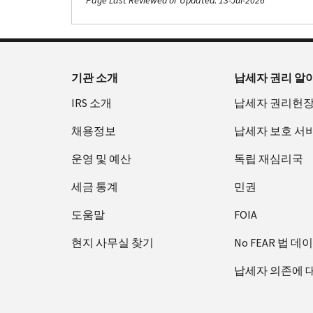
Page Last Reviewed or Updated: 13-Jul-2026
기관 소개
납세자 권리 알
IRS 소개
납세자 권리헌
채용정보
납세자 보호 서
운영 및 예산
독립 재심리국
세금 통계
민권
도움말
FOIA
현지 사무실 찾기
No FEAR 법 데
납세자 의존에 