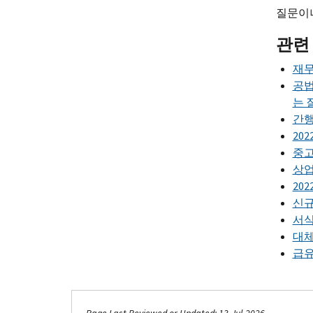
질문이
관련
재무
공법 
는 
간행
20
중고
상업
20
신규
서식
대체
급유