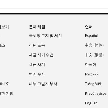
아보기
문제 해결
언어
장
국세청 고지 및 서신
Español
비스
신원 도용
中文 (简体)
세금 사기 수법
中文 (繁體)
세금 사기
한국어
범죄 수사
Pусский
이터
내부 고발자 부서
Tiếng Việt
대한 지침
Kreyòl ayisye
English