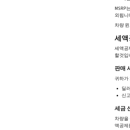
MSRP
는
외됩니다
차량 윈
세액
세액공
할것입
판매 
귀하가 
딜러
신고
세금 
차량을 
액공제를