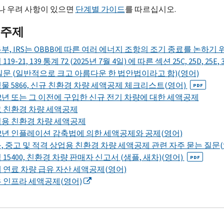
나 우려 사항이 있으면
단계별 가이드
를 따르십시오.
 주제
부,
IRS
는
OBBB
에 따른 여러 에너지 조항의 조기 종료를 논하기 
119-21, 139 통계 72 (2025년 7월 4일) 에 따른 섹션 25
C,
25
D,
25
E,
질문 (일반적으로 크고 아름다운 한 법안법이라고 함)(영어)
물 5866, 신규 친환경 차량 세액공제 체크리스트(영어)
PDF
22년 또는 그 이전에 구입한 신규 전기 차량에 대한 세액공제
 친환경 차량 세액공제
용 친환경 차량 세액공제
22년 인플레이션 감축법에 의한 세액공제와 공제(영어)
, 중고 및 적격 상업용 친환경 차량 세액공제 관련 자주 묻는 질문(
 15400, 친환경 차량 판매자 신고서 (샘플, 새차)(영어)
PDF
 연료 차량 급유 자산 세액공제(영어)
 인프라 세액공제(영어)