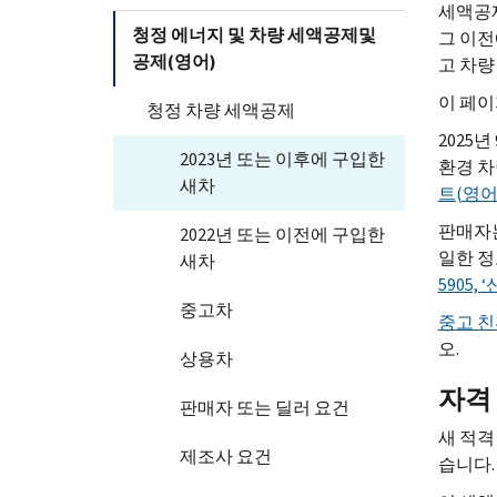
세액공제
청정 에너지 및 차량 세액공제및
그 이전
공제(영어)
고 차량
이 페
청정 차량 세액공제
2025
2023년 또는 이후에 구입한
환경 차
새차
트(영어
판매자는
2022년 또는 이전에 구입한
일한 
새차
5905
중고차
중고 친
오.
상용차
자격
판매자 또는 딜러 요건
새 적
제조사 요건
습니다.