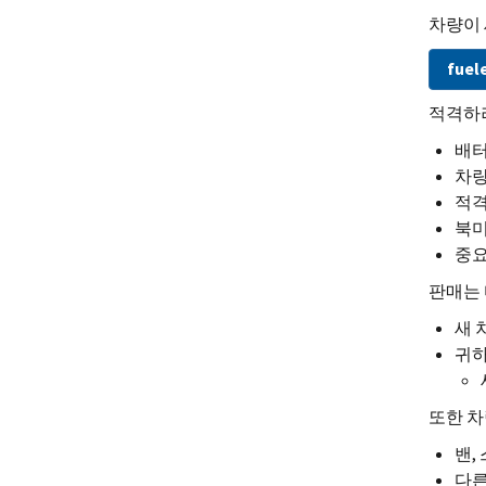
차량이 
fuel
적격하려
배터
차량
적격
북미
중요
판매는 
새 
귀하
또한 차
밴,
다른