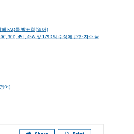
위해
FAQ
를 발표함(영어)
30
C,
30
D,
45
L,
45
W
및 179
D
의 수정에 관한 자주 묻
영어)