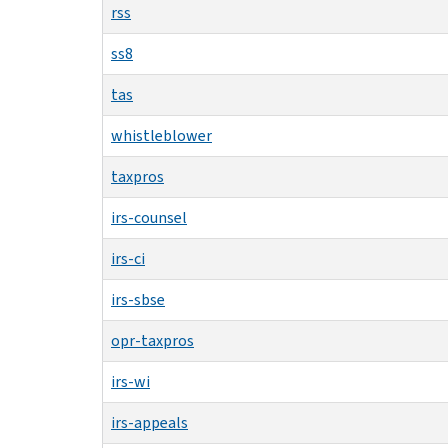
rss
ss8
tas
whistleblower
taxpros
irs-counsel
irs-ci
irs-sbse
opr-taxpros
irs-wi
irs-appeals