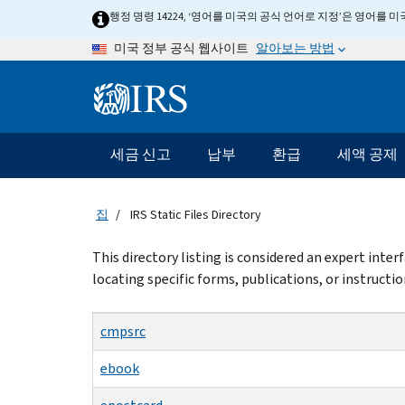
Skip
행정 명령 14224, ‘영어를 미국의 공식 언어로 지정’은 영어를
to
알아보는 방법
미국 정부 공식 웹사이트
main
content
Information
Menu
세금 신고
납부
환급
세액 공제
메
인
네
집
IRS Static Files Directory
비
게
Beginning
This directory listing is considered an expert inte
이
of
locating specific forms, publications, or instructio
션
main
content
바
cmpsrc
ebook