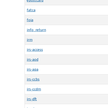
epostcard
fatca
foia
info_return
irm
irs-access
irs-aod
irs-apa
irs-ccbs
irs-ccdm
irs-dft