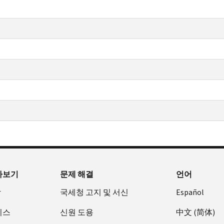
아보기
문제 해결
언어
장
국세청 고지 및 서신
Español
비스
신원 도용
中文 (简体)