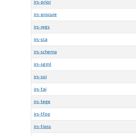
irs-prior
irs-procure
irs-regs
irs-sca
irs-schema
irs-sgml
irs-soi
irs-tai
irs-tege
irs-tfop
irs-tipss