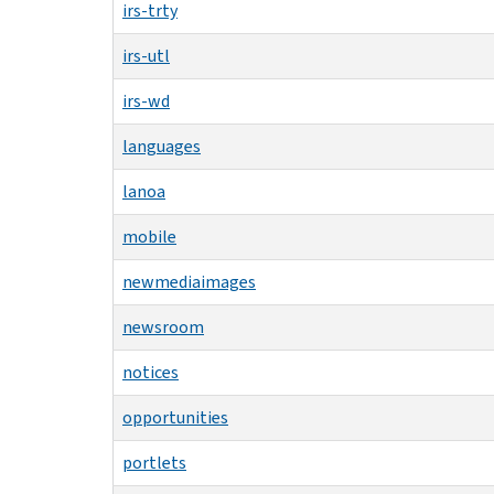
irs-trty
irs-utl
irs-wd
languages
lanoa
mobile
newmediaimages
newsroom
notices
opportunities
portlets