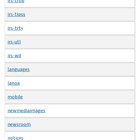
irs-tfop
irs-tipss
irs-trty
irs-utl
irs-wd
languages
lanoa
mobile
newmediaimages
newsroom
notices