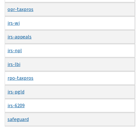
opr-taxpros
irs-wi
irs-appeals
irs-npl
irs-lbi
rpo-taxpros
irs-pgld
irs-6209
safeguard