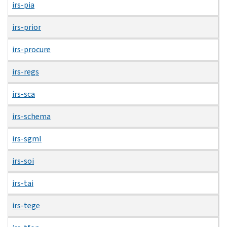
irs-pia
irs-prior
irs-procure
irs-regs
irs-sca
irs-schema
irs-sgml
irs-soi
irs-tai
irs-tege