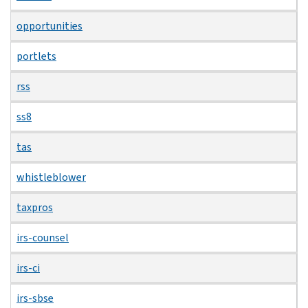
opportunities
portlets
rss
ss8
tas
whistleblower
taxpros
irs-counsel
irs-ci
irs-sbse