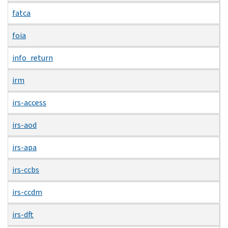
fatca
foia
info_return
irm
irs-access
irs-aod
irs-apa
irs-ccbs
irs-ccdm
irs-dft