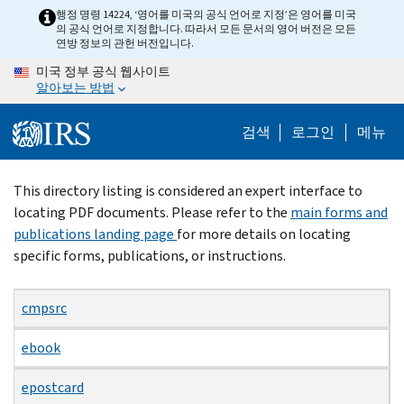
Skip
행정 명령 14224, ‘영어를 미국의 공식 언어로 지정’은 영어를 미국
의 공식 언어로 지정합니다. 따라서 모든 문서의 영어 버전은 모든
to
연방 정보의 관헌 버전입니다.
main
미국 정부 공식 웹사이트
content
알아보는 방법
검색
로그인
메뉴
Beginning
This directory listing is considered an expert interface to
of
locating PDF documents. Please refer to the
main forms and
main
publications landing page
for more details on locating
content
specific forms, publications, or instructions.
cmpsrc
ebook
epostcard