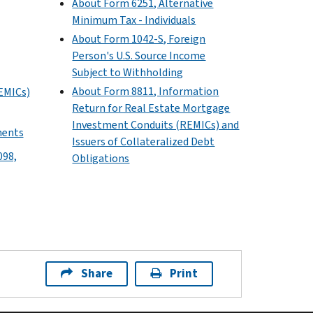
About Form 6251, Alternative
Minimum Tax - Individuals
About Form 1042-S, Foreign
Person's U.S. Source Income
Subject to Withholding
About Form 8811, Information
EMICs)
Return for Real Estate Mortgage
Investment Conduits (REMICs) and
ments
Issuers of Collateralized Debt
098,
Obligations
Share
Print