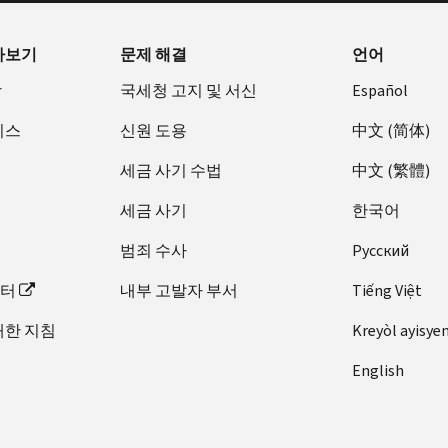
아보기
문제 해결
언어
장
국세청 고지 및 서신
Español
비스
신원 도용
中文 (简体)
세금 사기 수법
中文 (繁體)
세금 사기
한국어
범죄 수사
Pусский
이터
내부 고발자 부서
Tiếng Việt
대한 지침
Kreyòl ayisye
English