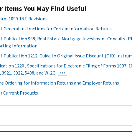
r Items You May Find Useful
Form 1099-INT Revisions
t General Instructions for Certain Information Returns
t Publication 938, Real Estate Mortgage Investment Conduits (R
rting Information
t Publication 1212, Guide to Original Issue Discount (OID) Instru
cation 1220 , Specifications for Electronic Filing of Forms 1097, 1
, 3921, 3922, 5498, and W-2G
PDF
ne Ordering for Information Returns and Employer Returns
r Current Products