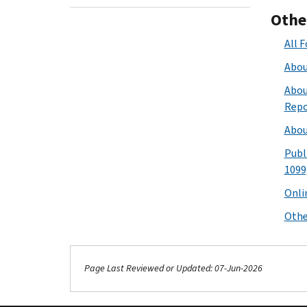
Othe
All 
Abou
Abou
Repo
Abou
Publi
1099
Onli
Othe
Page Last Reviewed or Updated: 07-Jun-2026