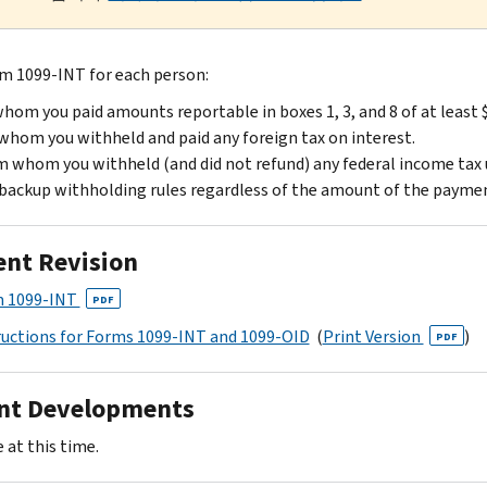
rm 1099-INT for each person:
hom you paid amounts reportable in boxes 1, 3, and 8 of at least 
whom you withheld and paid any foreign tax on interest.
 whom you withheld (and did not refund) any federal income tax
backup withholding rules regardless of the amount of the payme
ent Revision
 1099-INT
PDF
ructions for Forms 1099-INT and 1099-OID
(
Print Version
)
PDF
nt Developments
 at this time.