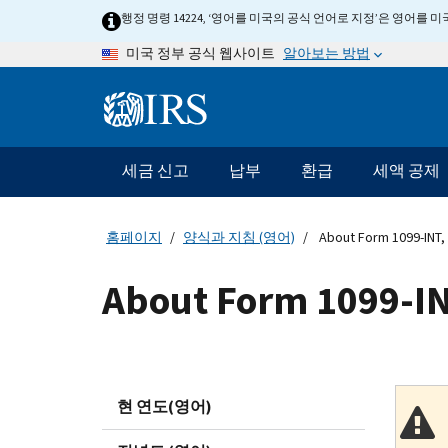
Skip
행정 명령 14224, ‘영어를 미국의 공식 언어로 지정’은 영어를
to
알아보는 방법
미국 정부 공식 웹사이트
main
content
Information
Menu
세금 신고
납부
환급
세액 공제
메
인
네
홈페이지
양식과 지침 (영어)
About Form 1099-INT, 
비
게
About Form 1099-IN
이
션
바
현 연도(영어)