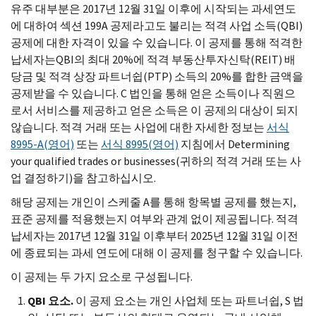
유주 대부분은 2017년 12월 31일 이후에 시작되는 과세연도
에 대하여 섹션 199
A
공제라고도 불리는 적격 사업 소득(
QBI
)
공제에 대한 자격이 있을 수 있습니다. 이 공제를 통해 적격한
납세자는
QBI
의 최대 20%에 적격 부동산투자신탁(
REIT
) 배
당금 및 적격 상장 파트너쉽(
PTP
) 소득의 20%를 합한 금액을
공제받을 수 있습니다.
C
법인을 통해 얻은 소득이나 직원으
로서 서비스를 제공하고 얻은 소득은 이 공제의 대상이 되지
않습니다. 적격 거래 또는 사업에 대한 자세한 정보는
서식
8995-
A
(영어)
또는
서식 8995(영어)
지침에서
Determining
your qualified trades or businesses
(귀하의 적격 거래 또는 사
업 결정하기)을 참고하십시오.
해당 공제는 개인이 스케줄
A
를 통해 항목별 공제를 했는지,
표준 공제를 적용했는지 여부와 관계 없이 제공됩니다. 적격
납세자는 2017년 12월 31일 이후부터 2025년 12월 31일 이전
에 종료되는 과세 연도에 대해 이 공제를 청구할 수 있습니다.
이 공제는 두 가지 요소로 구성됩니다.
QBI
요소.
이 공제 요소는 개인 사업체 또는 파트너쉽,
S
법