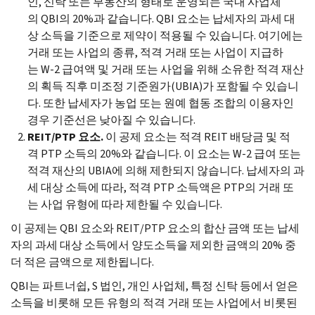
인, 신탁 또는 부동산의 형태로 운영되는 국내 사업체
의
QBI
의 20%과 같습니다.
QBI
요소는 납세자의 과세 대
상 소득을 기준으로 제약이 적용될 수 있습니다. 여기에는
거래 또는 사업의 종류, 적격 거래 또는 사업이 지급하
는
W-
2 급여액 및 거래 또는 사업을 위해 소유한 적격 재산
의 획득 직후 미조정 기준원가(
UBIA
)가 포함될 수 있습니
다. 또한 납세자가 농업 또는 원예 협동 조합의 이용자인
경우 기준선은 낮아질 수 있습니다.
REIT
/
PTP
요소.
이 공제 요소는 적격
REIT
배당금 및 적
격
PTP
소득의 20%와 같습니다. 이 요소는
W-
2 급여 또는
적격 재산의
UBIA
에 의해 제한되지 않습니다. 납세자의 과
세 대상 소득에 따라, 적격
PTP
소득액은
PTP
의 거래 또
는 사업 유형에 따라 제한될 수 있습니다.
이 공제는
QBI
요소와
REIT
/
PTP
요소의 합산 금액 또는 납세
자의 과세 대상 소득에서 양도소득을 제외한 금액의 20% 중
더 적은 금액으로 제한됩니다.
QBI
는 파트너쉽,
S
법인, 개인 사업체, 특정 신탁 등에서 얻은
소득을 비롯해 모든 유형의 적격 거래 또는 사업에서 비롯된