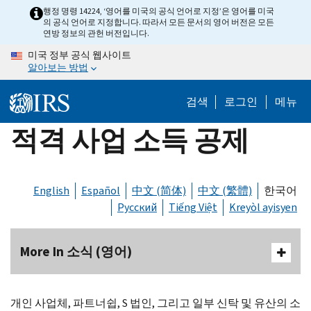
Skip
행정 명령 14224, ‘영어를 미국의 공식 언어로 지정’은 영어를 미국
의 공식 언어로 지정합니다. 따라서 모든 문서의 영어 버전은 모든
to
연방 정보의 관헌 버전입니다.
main
미국 정부 공식 웹사이트
content
알아보는 방법
검색
로그인
메뉴
적격 사업 소득 공제
English
Español
中文 (简体)
中文 (繁體)
한국어
Русский
Tiếng Việt
Kreyòl ayisyen
More In 소식 (영어)
개인 사업체, 파트너쉽,
S
법인, 그리고 일부 신탁 및 유산의 소