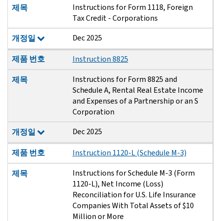
Instructions for Form 1118, Foreign
제목
Tax Credit - Corporations
Dec 2025
개정일
제품 번호
Instruction 8825
Instructions for Form 8825 and
제목
Schedule A, Rental Real Estate Income
and Expenses of a Partnership or an S
Corporation
Dec 2025
개정일
제품 번호
Instruction 1120-L (Schedule M-3)
Instructions for Schedule M-3 (Form
제목
1120-L), Net Income (Loss)
Reconciliation for U.S. Life Insurance
Companies With Total Assets of $10
Million or More