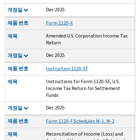
Dec 2025
개정일
제품 번호
Form 1120-X
Amended U.S. Corporation Income Tax
제목
Return
Dec 2025
개정일
제품 번호
Instruction 1120-SF
Instructions for Form 1120-SF, U.S.
제목
Income Tax Return for Settlement
Funds
Dec 2025
개정일
제품 번호
Form 1120-F Schedules M-1, M-2
Reconciliation of Income (Loss) and
제목