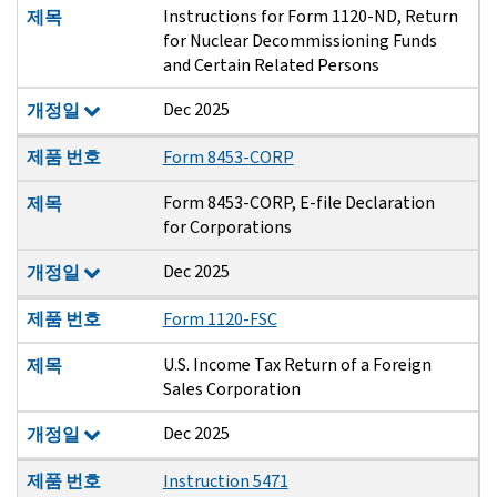
Instructions for Form 1120-ND, Return
제목
for Nuclear Decommissioning Funds
and Certain Related Persons
Dec 2025
개정일
제품 번호
Form 8453-CORP
Form 8453-CORP, E-file Declaration
제목
for Corporations
Dec 2025
개정일
제품 번호
Form 1120-FSC
U.S. Income Tax Return of a Foreign
제목
Sales Corporation
Dec 2025
개정일
제품 번호
Instruction 5471