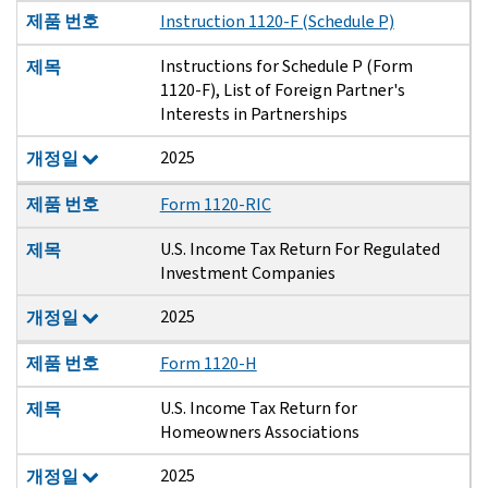
제품 번호
Instruction 1120-F (Schedule P)
Instructions for Schedule P (Form
제목
1120-F), List of Foreign Partner's
Interests in Partnerships
2025
개정일
제품 번호
Form 1120-RIC
U.S. Income Tax Return For Regulated
제목
Investment Companies
2025
개정일
제품 번호
Form 1120-H
U.S. Income Tax Return for
제목
Homeowners Associations
2025
개정일