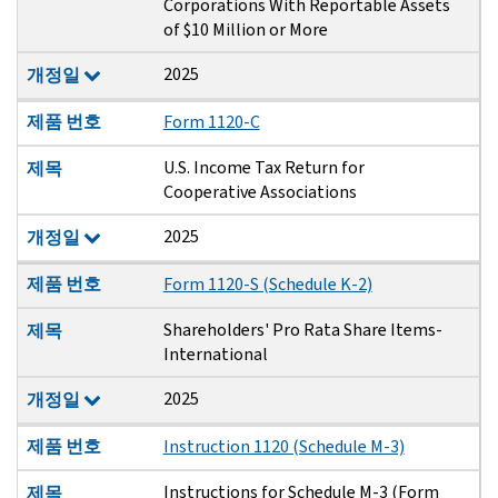
Corporations With Reportable Assets
of $10 Million or More
2025
개정일
제품 번호
Form 1120-C
U.S. Income Tax Return for
제목
Cooperative Associations
2025
개정일
제품 번호
Form 1120-S (Schedule K-2)
Shareholders' Pro Rata Share Items-
제목
International
2025
개정일
제품 번호
Instruction 1120 (Schedule M-3)
Instructions for Schedule M-3 (Form
제목