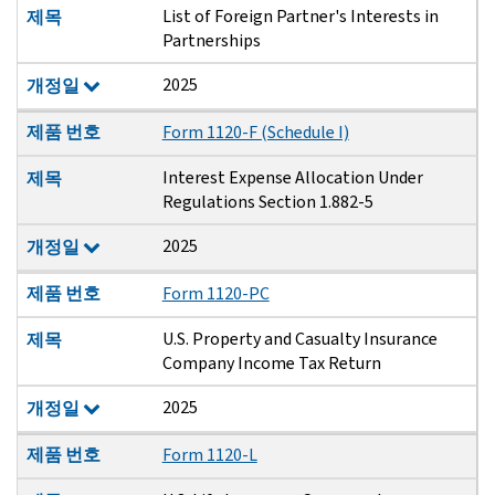
List of Foreign Partner's Interests in
제목
Partnerships
2025
개정일
제품 번호
Form 1120-F (Schedule I)
Interest Expense Allocation Under
제목
Regulations Section 1.882-5
2025
개정일
제품 번호
Form 1120-PC
U.S. Property and Casualty Insurance
제목
Company Income Tax Return
2025
개정일
제품 번호
Form 1120-L