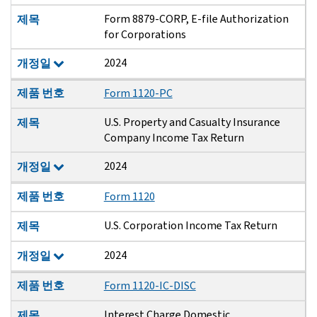
Form 8879-CORP, E-file Authorization
제목
for Corporations
2024
개정일
제품 번호
Form 1120-PC
U.S. Property and Casualty Insurance
제목
Company Income Tax Return
2024
개정일
제품 번호
Form 1120
U.S. Corporation Income Tax Return
제목
2024
개정일
제품 번호
Form 1120-IC-DISC
Interest Charge Domestic
제목