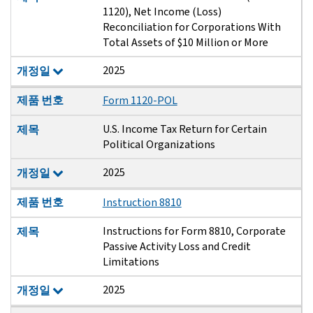
1120), Net Income (Loss)
Reconciliation for Corporations With
Total Assets of $10 Million or More
2025
개정일
제품 번호
Form 1120-POL
U.S. Income Tax Return for Certain
제목
Political Organizations
2025
개정일
제품 번호
Instruction 8810
Instructions for Form 8810, Corporate
제목
Passive Activity Loss and Credit
Limitations
2025
개정일