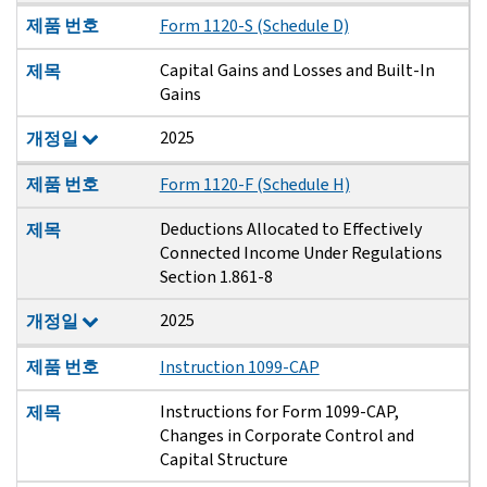
제품 번호
Form 1120-S (Schedule D)
Capital Gains and Losses and Built-In
제목
Gains
2025
개정일
제품 번호
Form 1120-F (Schedule H)
Deductions Allocated to Effectively
제목
Connected Income Under Regulations
Section 1.861-8
2025
개정일
제품 번호
Instruction 1099-CAP
Instructions for Form 1099-CAP,
제목
Changes in Corporate Control and
Capital Structure