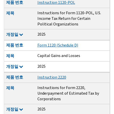
제품 번호
Instruction 1120-POL
Instructions for Form 1120-POL, U.S.
제목
Income Tax Return for Certain
Political Organizations
2025
개정일
제품 번호
Form 1120 (Schedule D)
Capital Gains and Losses
제목
2025
개정일
제품 번호
Instruction 2220
Instructions for Form 2220,
제목
Underpayment of Estimated Tax by
Corporations
2025
개정일