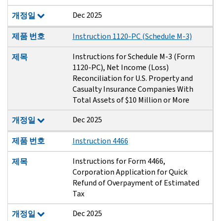
Dec 2025
개정일
제품 번호
Instruction 1120-PC (Schedule M-3)
Instructions for Schedule M-3 (Form
제목
1120-PC), Net Income (Loss)
Reconciliation for U.S. Property and
Casualty Insurance Companies With
Total Assets of $10 Million or More
Dec 2025
개정일
제품 번호
Instruction 4466
Instructions for Form 4466,
제목
Corporation Application for Quick
Refund of Overpayment of Estimated
Tax
Dec 2025
개정일