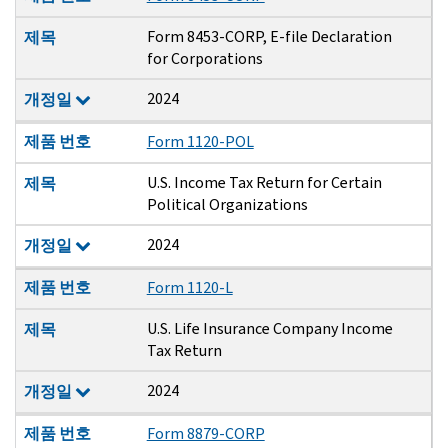
Form 8453-CORP, E-file Declaration
제목
for Corporations
2024
개정일
제품 번호
Form 1120-POL
U.S. Income Tax Return for Certain
제목
Political Organizations
2024
개정일
제품 번호
Form 1120-L
U.S. Life Insurance Company Income
제목
Tax Return
2024
개정일
제품 번호
Form 8879-CORP