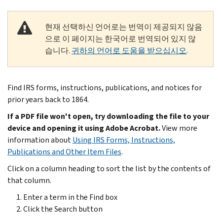
현재 선택하신 언어로는 번역이 제공되지 않음
으로 이 페이지는 한국어로 번역되어 있지 않
습니다.
귀하의 언어로 도움을 받으십시오
.
Find IRS forms, instructions, publications, and notices for
prior years back to 1864.
If a PDF file won't open, try downloading the file to your
device and opening it using Adobe Acrobat.
View more
information about
Using IRS Forms, Instructions,
Publications and Other Item Files
.
Click on a column heading to sort the list by the contents of
that column.
Enter a term in the Find box
Click the Search button