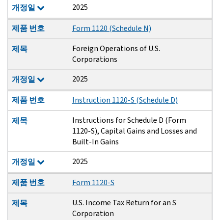
2025
개정일
제품 번호
Form 1120 (Schedule N)
Foreign Operations of U.S.
제목
Corporations
2025
개정일
제품 번호
Instruction 1120-S (Schedule D)
Instructions for Schedule D (Form
제목
1120-S), Capital Gains and Losses and
Built-In Gains
2025
개정일
제품 번호
Form 1120-S
U.S. Income Tax Return for an S
제목
Corporation