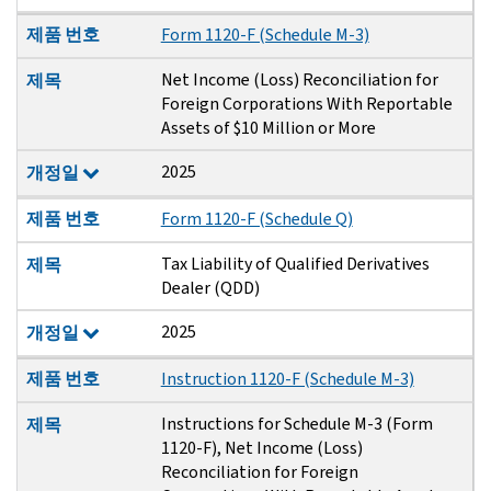
제품 번호
Form 1120-F (Schedule M-3)
Net Income (Loss) Reconciliation for
제목
Foreign Corporations With Reportable
Assets of $10 Million or More
2025
개정일
제품 번호
Form 1120-F (Schedule Q)
Tax Liability of Qualified Derivatives
제목
Dealer (QDD)
2025
개정일
제품 번호
Instruction 1120-F (Schedule M-3)
Instructions for Schedule M-3 (Form
제목
1120-F), Net Income (Loss)
Reconciliation for Foreign