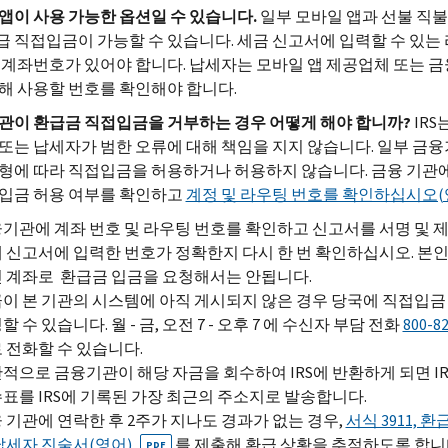
앱이
사용
가능한
옵션일
수
있습니다.
일부 모바일 앱과 선불 직
 직접입금이 가능할 수 있습니다. 세금 신고서에 입력할 수 있는
 계좌번호가 있어야 합니다. 납세자는 모바일 앱 제공업체 또는 금
해 사용할 번호를 확인해야 합니다.
관이
환급금
직접입금을
거부하는
경우
어떻게
해야
합니까?
IRS
또는 납세자가 범한 오류에 대해 책임을 지지 않습니다. 일부 금
형에 따라 직접입금을 허용하거나 허용하지 않습니다. 금융 기관
입금 허용 여부를 확인하고
계정 및 라우팅 번호를 확인하십시오(
기관에 계좌 번호 및 라우팅 번호를 확인하고 신고서를 서명 및 
 신고서에 입력한 번호가 정확한지 다시 한 번 확인하십시오. 본
 계좌로 환급금 입금을 요청해서는 안됩니다.
이 본 기관의 시스템에 아직 게시되지 않은 경우 당국에 직접입금
할 수 있습니다. 월 - 금, 오전 7 - 오후 7 에 수신자 부담 전화
800-8
 전화할 수 있습니다.
적으로 금융기관이 해당 자금을 회수하여
IRS
에 반환하게 되면 I
수표를
IRS
에 기록된 가장 최근의 주소지로 발송합니다.
 기관에 연락한 후 2주가 지나도 경과가 없는 경우,
서식 3911, 환
납세자 진술서(영어)
를 제출해 환급 상황을 추적하도록 합니
PDF