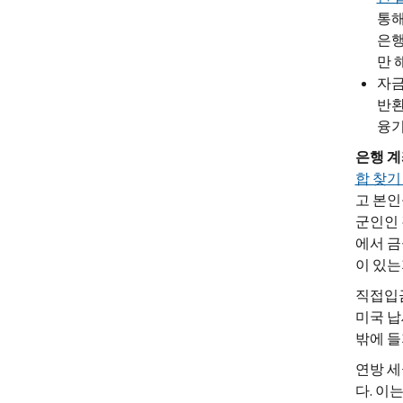
통해
은행
만 
자금
반환
융기
은행
계
합 찾기
고 본인
군인인
에서 금
이 있는
직접입금
미국 납
밖에 들
연방 세
다. 이