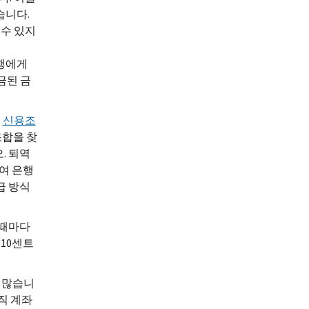
습니다.
 수 있지
은행에게
금된 금
의
신용조
조합을 찾
. 퇴역
여 은행
급 방식
 때마다
10센트
가 많습니
직 계좌