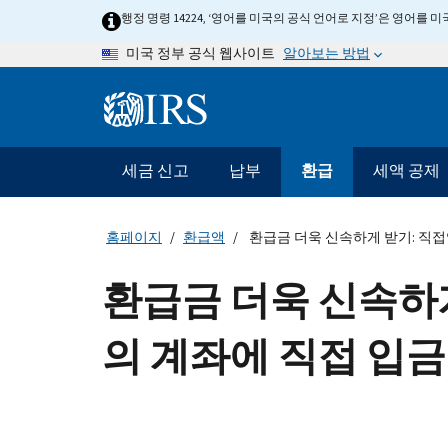
Skip
행정 명령 14224, ‘영어를 미국의 공식 언어로 지정’은 영어를
to
알아보는 방법
미국 정부 공식 웹사이트
main
content
Information
Menu
세금 신고
납부
환급
세액 공제
메
인
네
홈페이지
환급액
환급금 더욱 신속하게 받기: 직접
비
게
환급금 더욱 신속하게
이
션
의 계좌에 직접 입금
바