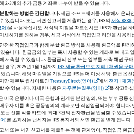
해 2-3개의 추가 금융 계좌로 나누어 받을 수 있습니다.
분할하는
방법은
간단합니다.
세금 소프트웨어를 사용해서 온라
수 있습니다. 또는 서면 신고서를 제출하는 경우,
IRS
의
서식 8888
영어)
을 사용하십시오. 서식의 지침을 따르십시오. IRS가 환급을 하
이체하기를 원하는 경우, 세금 서식에서 직접입금 라인을 사용하
안전한 직접입금과 함께 분할 환급 방식을 사용해 환급액을 편리
 있습니다. 환급금의 일부는 즉시 사용할 수 있는 계좌로 보내고 
해 저축할 수 있습니다. 환급금의 전부 또는 일부를 저축 채권 구
 경우, 2025년 1월 1일까지
IRS
세금 환급으로 지폐 I 채권을 구매
 있습니다. 해당 마감일을 기점으로 IRS는 더 이상 해당 환급 옵션
않지만 재무부 웹사이트인
TreasuryDirect
(영어)
에서
전자 I 채권
할 수 있습니다. 자세한 내용은
자주묻는질문(영어)
을 참고하십
 미국 은행이나 미국 은행과 연계된 본인 명의, 또는 부부 공동 
배우자 이름 혹은 공동명의의 계좌로만 직접입금되어야 합니다. 
 또는 선불 직불 카드에 최대 3건의 전자환급을 입금할 수 있습니다
어)
를 초과하는 납세자는
IRS
통지서와 서면 환급을 받게 됩니다.
고서 또는 서면 신고서를 제출하는 것에 관계없이, 직접입금 환급