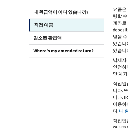
요즘은 
내 환급액이 어디 있습니까?
령할 수
계좌로 
직접 예금
deposit
받을 수
감소된 환급액
있습니다
있습니
Where's my amended return?
납세자 
안전하며
만 계좌
직접입금
니다. 
니다. 
이용하
다.
내 
직접입금
좌번호와