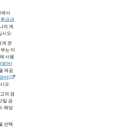
인에서
, ‘환급금
나의 계
십시오.
하게 관
일부는 미
매에 사용
(영어)
을 제공
(영어)
시오.
신고의 경
단일 금
. 해당
을 선택