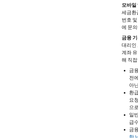
모바일
세금환급
번호 및
에 문의
금융
기
대리인 
계좌 유
해 직접
금융
전에
아닌
환급
요청
으로
일반
급
금융
한 