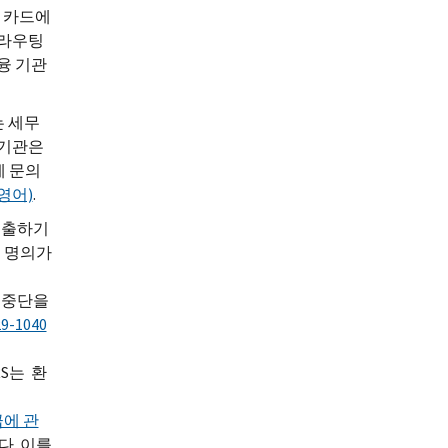
불 카드에
 라우팅
융 기관
는 세무
융기관은
에 문의
영어)
.
제출하기
인 명의가
 중단을
29-1040
RS는 환
급에 관
다. 이를