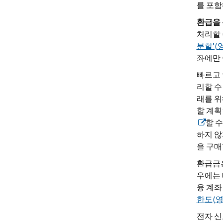
를 포함
환급을
처리할 
분할’(
좌에만 
빠르고 
리할 수
래를 위
할 계획인
할 수
하지 
을 구매
환급금은
우에는 
융 계좌
한도(영
전자 신