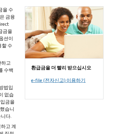
금을 수
법은 금융
irect
환급금을
 옵션이
용할 수
단하고
환급금을 더 빨리 받으십시오
를 수백
e-file (전자신고) 이용하기
 방법입
이 없습
직접입금을
령했습니
니다.
택하고 계
게 직접