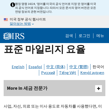
Skip
행정 명령 14224, ‘영어를 미국의 공식 언어로 지정’은 영어를 미국
의 공식 언어로 지정합니다. 따라서 모든 문서의 영어 버전은 모든
to
연방 정보의 관헌 버전입니다.
main
미국 정부 공식 웹사이트
content
알아보는 방법
검색
로그인
메뉴
표준 마일리지 요율
English
Español
中文 (简体)
中文 (繁體)
한국어
Русский
Tiếng Việt
Kreyòl ayisyen
More In 세금 전문가
사업, 자선, 의료 또는 이사 용도로 자동차를 사용했다면, 이