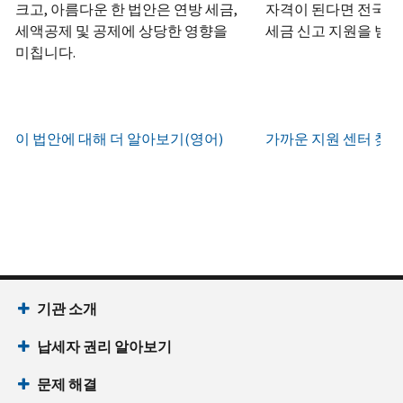
하
정
크고, 아름다운 한 법안은 연방 세금,
자격이 된다면 전국 어
화
거
십
생
또
세액공제 및 공제에 상당한 영향을
세금 신고 지원을 받을
나
시
현
성
한
우
미칩니다.
직
오
지
하
편
접
(영
시
는
으
방
어)
.
간
방
로
문
오
법
증
이 법안에 대해 더 알아보기(영어)
가까운 지원 센터 찾기
IRS
하
전
명
인
계
여
7
서
지
정
받
시
를
확
으
을
부
요
인
로
수
터
청
하
할
있
오
할
는
수
습
후
(영
방
있
니
7
어)
기관 소개
법
는
다.
시
수
(영
일
납세자 권리 알아보기
까
있
IP
어)
지
습
PIN
문제 해결
이
니
회