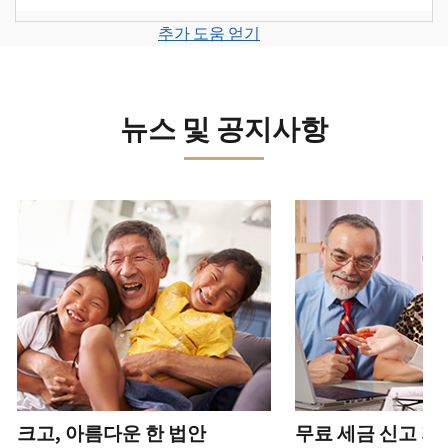
계
세
면
보
로
고
또
정
금
전
그
려
추가 도움 얻기
서
는
을
신
화
인
면
로
를
신
생
고
또
하
그
제
원
성
로
는
거
인
출
도
하
이
뉴스 및 공지사항
직
나
하
하
용
십
동
접
계
거
십
이
시
방
정
나
시
의
오
문
을
계
다음 과 이전 버튼을 사용해 대화형 밸트를 탐색해 보세요.
오.
심
(영
으
생
정
되
어)
.
수
로
성
을
는
정
문
하
생
또
경
신
의
십
성
한
신
우
본
고
하
시
하
청
기
서
십
오
십
서
관
상
시
(영
시
를
에
태
오.
어)
오
.
통
신
확
(영
해
고
계
크고, 아름다운 한 법안
무료 세금 신고 지
인
전
어)
.
받