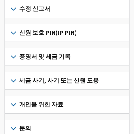
개
인
수정 신고서
세
금
세
정
금
신원 보호 PIN(IP PIN)
보
신
를
고
IP
한
서
PIN
증명서 및 세금 기록
곳
의
을
에
오
받
서
세
류
으
확
금
세금 사기, 사기 또는 신원 도용
를
려
인
기
수
면
로
하
록
정
세
그
고
과
하
금
개인을 위한 자료
인
관
증
려
사
하
리
명
면
기,
수
거
개
하
서
정
사
나
인
문의
려
를
신
기