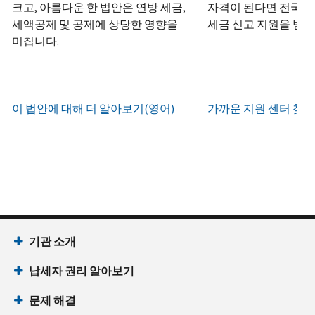
하
정
크고, 아름다운 한 법안은 연방 세금,
자격이 된다면 전국 어
화
거
십
생
또
세액공제 및 공제에 상당한 영향을
세금 신고 지원을 받을
나
시
현
성
한
우
미칩니다.
직
오
지
하
편
접
(영
시
는
으
방
어)
.
간
방
로
문
오
법
증
이 법안에 대해 더 알아보기(영어)
가까운 지원 센터 찾기
IRS
하
전
명
인
계
여
7
서
지
정
받
시
를
확
으
을
부
요
인
로
수
터
청
하
할
있
오
할
는
수
습
후
(영
방
있
니
7
어)
기관 소개
법
는
다.
시
수
(영
일
납세자 권리 알아보기
까
있
IP
어)
지
습
PIN
문제 해결
이
니
회