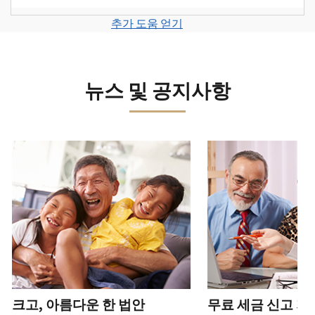
계
세
면
보
로
고
또
정
금
전
그
려
추가 도움 얻기
서
는
을
신
화
인
면
로
를
신
생
고
또
하
그
제
원
성
로
는
거
인
출
도
하
이
뉴스 및 공지사항
직
나
하
하
용
십
동
접
계
거
십
이
시
방
정
나
시
의
오
문
을
계
다음 과 이전 버튼을 사용해 대화형 밸트를 탐색해 보세요.
오.
심
(영
으
생
정
되
어)
.
수
로
성
을
는
정
문
하
생
또
경
신
의
십
성
한
신
우
본
고
하
시
하
청
기
서
십
오
십
서
관
상
시
(영
시
를
에
태
오.
어)
오
.
통
신
확
(영
해
고
계
크고, 아름다운 한 법안
무료 세금 신고 지
인
전
어)
.
받