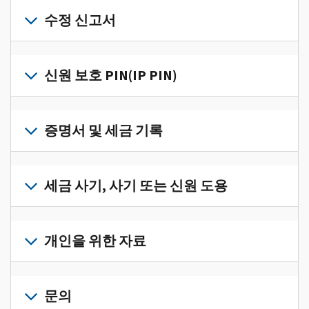
개
인
수정 신고서
세
금
세
정
금
신원 보호 PIN(IP PIN)
보
신
를
고
IP
한
서
PIN
증명서 및 세금 기록
곳
의
을
에
오
받
서
세
류
으
확
금
세금 사기, 사기 또는 신원 도용
를
려
인
기
수
면
로
하
록
정
세
그
고
과
하
금
개인을 위한 자료
인
관
증
려
사
하
리
명
면
기,
수
거
개
하
서
정
사
나
인
문의
려
를
신
기