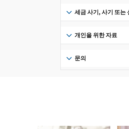
받
서
세
류
으
확
금
세금 사기, 사기 또는
를
려
인
기
수
면
로
하
록
정
세
그
고
과
하
금
개인을 위한 자료
인
관
증
려
사
하
리
명
면
기,
수
거
개
하
서
정
사
나
인
문의
려
를
신
기
계
세
면
보
로
고
또
정
금
전
그
려
서
는
을
신
화
인
면
로
를
신
생
고
또
하
그
제
원
성
로
는
거
인
출
도
하
이
직
나
하
하
용
십
동
접
계
거
십
이
시
방
정
나
시
의
오
문
을
계
오.
심
(영
다음 과 이전 버튼을 사용해 대화형 밸트를 탐색해 
으
생
정