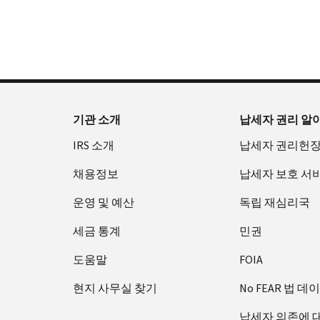
확
으
을
부
요
인
로
수
터
청
하
할
있
오
할
는
수
습
후
(영
방
있
니
7
어)
법
는
다.
시
수
(영
일
까
있
IP
기관 소개
납세자 권리 알
어)
지
습
PIN
IRS 소개
납세자 권리헌
이
니
회
용
다.
수
채용정보
납세자 보호 서
할
또
증
수
는
운영 및 예산
독립 재심리국
명
있
재
서
세금 통계
민권
습
발
에
니
급
관
도움말
FOIA
다.
하
IP
현지 사무실 찾기
No FEAR 법 데
미
여
PIN
국:
800-
은
납세자 의존에 