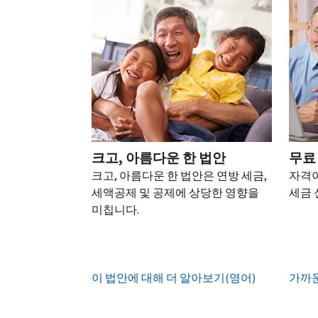
되
어)
.
수
로
성
을
는
정
문
하
생
또
경
신
의
십
성
한
신
우
본
고
하
시
하
청
기
서
십
오
십
서
관
상
시
(영
시
를
에
태
오.
어)
오
.
통
신
확
(영
해
고
계
인
전
어)
.
받
크고, 아름다운 한 법안
무료
하
정
화
거
십
크고, 아름다운 한 법안은 연방 세금,
자격이
생
또
나
시
현
세액공제 및 공제에 상당한 영향을
세금 
성
한
우
직
오
지
미칩니다.
하
편
접
(영
시
는
으
방
어)
.
간
방
로
문
오
법
증
IRS
하
이 법안에 대해 더 알아보기(영어)
전
가까운
명
인
계
여
7
서
지
정
받
시
를