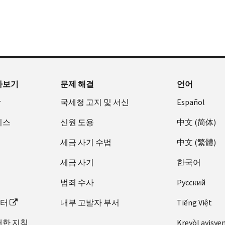
아보기
문제 해결
언어
장
국세청 고지 및 서신
Español
비스
신원 도용
中文 (简体)
세금 사기 수법
中文 (繁體)
세금 사기
한국어
범죄 수사
Pусский
이터
내부 고발자 부서
Tiếng Việt
대한 지침
Kreyòl ayisye