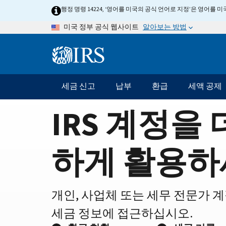
Home
Skip
행정 명령 14224, ‘영어를 미국의 공식 언어로 지정’은 영어를
to
Page
알아보는 방법
미국 정부 공식 웹사이트
main
content
Information
Menu
세금 신고
납부
환급
세액 공제
메
인
IRS 계정을 
네
비
게
하게 활용하
이
션
바
개인, 사업체 또는 세무 전문가 
세금 정보에 접근하십시오.