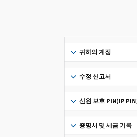
귀하의 계정
개
인
수정 신고서
세
금
세
정
금
신원 보호 PIN(IP PIN
보
신
를
고
IP
한
서
PIN
증명서 및 세금 기록
곳
의
을
에
오