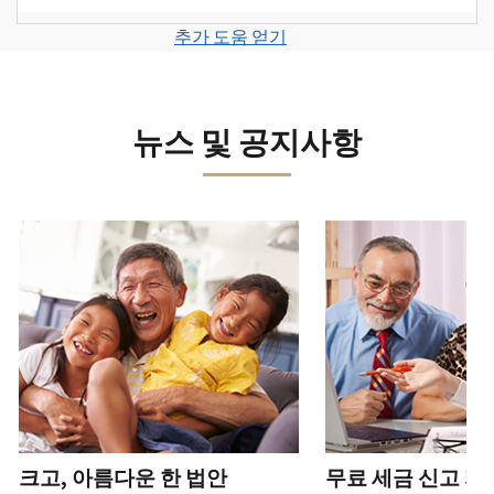
계
세
면
보
로
고
또
정
금
전
그
려
추가 도움 얻기
서
는
을
신
화
인
면
로
를
신
생
고
또
하
그
제
원
성
로
는
거
인
출
도
하
이
뉴스 및 공지사항
직
나
하
하
용
십
동
접
계
거
십
이
시
방
정
나
시
의
오
문
을
계
다음 과 이전 버튼을 사용해 대화형 밸트를 탐색해 보세요.
오.
심
(영
으
생
정
되
어)
.
수
로
성
을
는
정
문
하
생
또
경
신
의
십
성
한
신
우
본
고
하
시
하
청
기
서
십
오
십
서
관
상
시
(영
시
를
에
태
오.
어)
오
.
통
신
확
(영
해
고
계
크고, 아름다운 한 법안
무료 세금 신고 지
인
전
어)
.
받