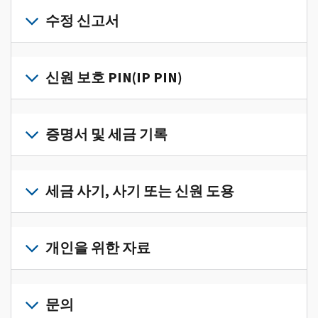
개
인
수정 신고서
세
금
세
정
금
신원 보호 PIN(IP PIN)
보
신
를
고
IP
한
서
PIN
증명서 및 세금 기록
곳
의
을
에
오
받
서
세
류
으
확
금
세금 사기, 사기 또는 신원 도용
를
려
인
기
수
면
로
하
록
정
세
그
고
과
하
금
개인을 위한 자료
인
관
증
려
사
하
리
명
면
기,
수
거
개
하
서
정
사
나
인
문의
려
를
신
기