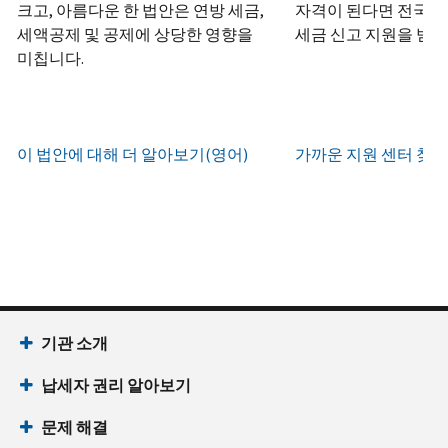
하
정
크고, 아름다운 한 법안은 연방 세금,
자격이 된다면 전국 어
화
거
십
생
또
세액공제 및 공제에 상당한 영향을
세금 신고 지원을 받을
나
시
현
성
한
우
미칩니다.
직
오
지
하
편
접
(영
시
는
으
방
어)
.
간
방
로
문
오
법
증
이 법안에 대해 더 알아보기(영어)
가까운 지원 센터 찾기
IRS
하
전
명
인
계
여
7
서
지
정
받
시
를
확
으
을
부
요
인
로
수
터
청
하
할
있
오
할
는
수
습
후
(영
방
있
니
7
어)
기관 소개
법
는
다.
시
수
(영
일
납세자 권리 알아보기
까
있
IP
어)
지
습
PIN
문제 해결
이
니
회