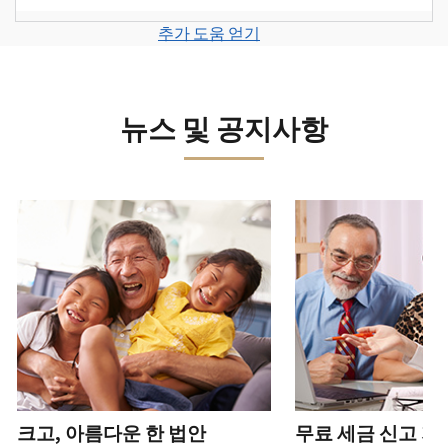
계
세
면
보
로
고
또
정
금
전
그
려
추가 도움 얻기
서
는
을
신
화
인
면
로
를
신
생
고
또
하
그
제
원
성
로
는
거
인
출
도
하
이
뉴스 및 공지사항
직
나
하
하
용
십
동
접
계
거
십
이
시
방
정
나
시
의
오
문
을
계
다음 과 이전 버튼을 사용해 대화형 밸트를 탐색해 보세요.
오.
심
(영
으
생
정
되
어)
.
수
로
성
을
는
정
문
하
생
또
경
신
의
십
성
한
신
우
본
고
하
시
하
청
기
서
십
오
십
서
관
상
시
(영
시
를
에
태
오.
어)
오
.
통
신
확
(영
해
고
계
크고, 아름다운 한 법안
무료 세금 신고 지
인
전
어)
.
받