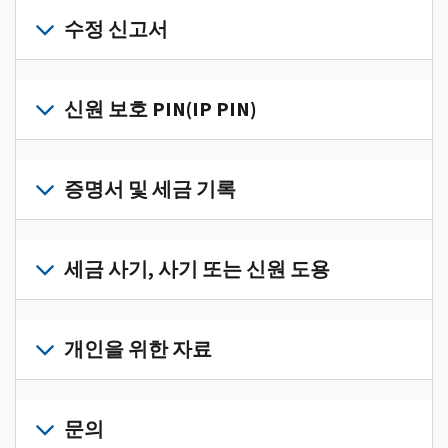
개
인
수정 신고서
세
금
세
정
금
신원 보호 PIN(IP PIN)
보
신
를
고
IP
한
서
PIN
증명서 및 세금 기록
곳
의
을
에
오
받
서
세
류
으
확
금
세금 사기, 사기 또는 신원 도용
를
려
인
기
수
면
로
하
록
정
세
그
고
과
하
금
개인을 위한 자료
인
관
증
려
사
하
리
명
면
기,
수
거
개
하
서
정
사
나
인
문의
려
를
신
기