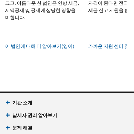
하
정
크고, 아름다운 한 법안은 연방 세금,
자격이 된다면 전국 어
화
거
십
생
또
세액공제 및 공제에 상당한 영향을
세금 신고 지원을 받을
나
시
현
성
한
우
미칩니다.
직
오
지
하
편
접
(영
시
는
으
방
어)
.
간
방
로
문
오
법
증
이 법안에 대해 더 알아보기(영어)
가까운 지원 센터 찾기
IRS
하
전
명
인
계
여
7
서
지
정
받
시
를
확
으
을
부
요
인
로
수
터
청
하
할
있
오
할
는
수
습
후
(영
방
있
니
7
어)
기관 소개
법
는
다.
시
수
(영
일
납세자 권리 알아보기
까
있
IP
어)
지
습
PIN
문제 해결
이
니
회