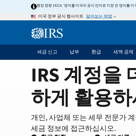
Home
Skip
행정 명령 14224, ‘영어를 미국의 공식 언어로 지정’은 영어를
to
Page
알아보는 방법
미국 정부 공식 웹사이트
main
content
Information
Menu
세금 신고
납부
환급
세액 공제
메
인
IRS 계정을 
네
비
게
하게 활용하
이
션
바
개인, 사업체 또는 세무 전문가 
세금 정보에 접근하십시오.