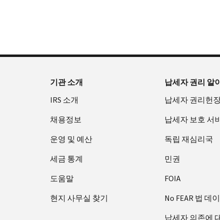
확
으
을
부
요
인
로
수
터
청
하
할
있
오
할
는
수
습
후
(영
방
있
니
7
어)
법
는
다.
시
수
(영
일
까
있
IP
기관 소개
납세자 권리 알
어)
지
습
PIN
IRS 소개
납세자 권리헌
이
니
회
용
다.
수
채용정보
납세자 보호 서
할
또
증
수
는
운영 및 예산
독립 재심리국
명
있
재
서
세금 통계
민권
습
발
에
니
급
관
도움말
FOIA
다.
하
IP
현지 사무실 찾기
No FEAR 법 데
미
여
PIN
국:
800-
은
납세자 의존에 