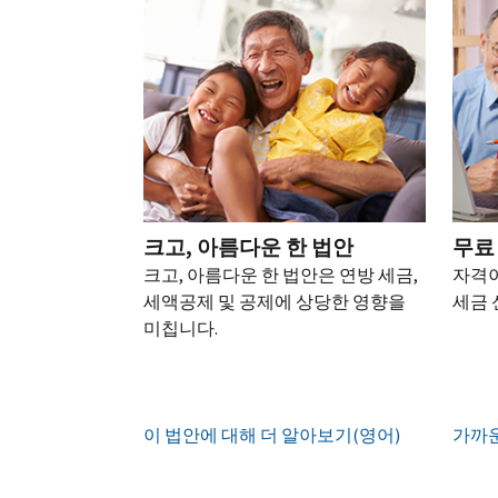
되
어)
.
수
로
성
을
는
정
문
하
생
또
경
신
의
십
성
한
신
우
본
고
하
시
하
청
기
서
십
오
십
서
관
상
시
(영
시
를
에
태
오.
어)
오
.
통
신
확
(영
해
고
계
인
전
어)
.
받
크고, 아름다운 한 법안
무료
하
정
화
거
십
크고, 아름다운 한 법안은 연방 세금,
자격이
생
또
나
시
현
세액공제 및 공제에 상당한 영향을
세금 
성
한
우
직
오
지
미칩니다.
하
편
접
(영
시
는
으
방
어)
.
간
방
로
문
오
법
증
IRS
하
이 법안에 대해 더 알아보기(영어)
전
가까운
명
인
계
여
7
서
지
정
받
시
를