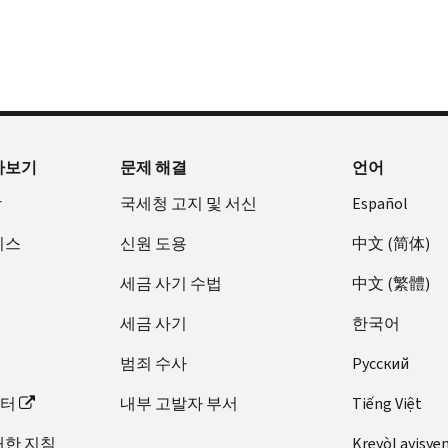
아보기
문제 해결
언어
장
국세청 고지 및 서신
Español
비스
신원 도용
中文 (简体)
세금 사기 수법
中文 (繁體)
세금 사기
한국어
범죄 수사
Pусский
이터
내부 고발자 부서
Tiếng Việt
대한 지침
Kreyòl ayisye