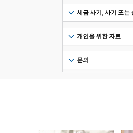
받
서
세
류
으
확
금
세금 사기, 사기 또는
를
려
인
기
수
면
로
하
록
정
세
그
고
과
하
금
개인을 위한 자료
인
관
증
려
사
하
리
명
면
기,
수
거
개
하
서
정
사
나
인
문의
려
를
신
기
계
세
면
보
로
고
또
정
금
전
그
려
서
는
을
신
화
인
면
로
를
신
생
고
또
하
그
제
원
성
로
는
거
인
출
도
하
이
직
나
하
하
용
십
동
접
계
거
십
이
시
방
정
나
시
의
오
문
을
계
오.
심
(영
다음 과 이전 버튼을 사용해 대화형 밸트를 탐색해 
으
생
정