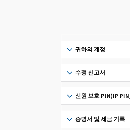
귀하의 계정
개
인
수정 신고서
세
금
세
정
금
신원 보호 PIN(IP PIN
보
신
를
고
IP
한
서
PIN
증명서 및 세금 기록
곳
의
을
에
오