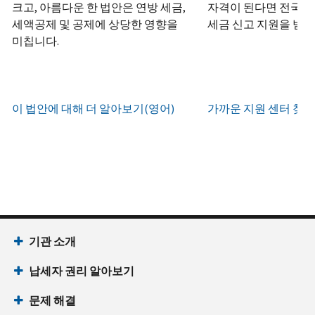
하
정
크고, 아름다운 한 법안은 연방 세금,
자격이 된다면 전국 어
화
거
십
생
또
세액공제 및 공제에 상당한 영향을
세금 신고 지원을 받을
나
시
현
성
한
우
미칩니다.
직
오
지
하
편
접
(영
시
는
으
방
어)
.
간
방
로
문
오
법
증
이 법안에 대해 더 알아보기(영어)
가까운 지원 센터 찾기
IRS
하
전
명
인
계
여
7
서
지
정
받
시
를
확
으
을
부
요
인
로
수
터
청
하
할
있
오
할
는
수
습
후
(영
방
있
니
7
어)
기관 소개
법
는
다.
시
수
(영
일
납세자 권리 알아보기
까
있
IP
어)
지
습
PIN
문제 해결
이
니
회