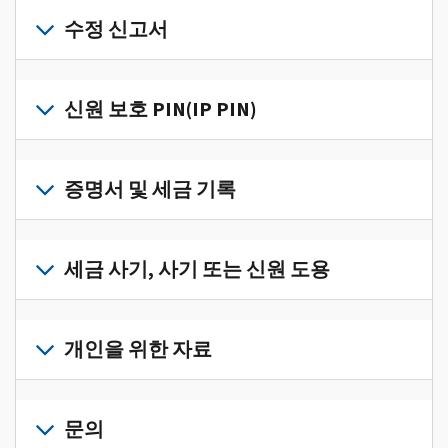
개
인
수정 신고서
세
금
세
정
금
신원 보호 PIN(IP PIN)
보
신
를
고
IP
한
서
PIN
증명서 및 세금 기록
곳
의
을
에
오
받
서
세
류
으
확
금
세금 사기, 사기 또는 신원 도용
를
려
인
기
수
면
로
하
록
정
세
그
고
과
하
금
개인을 위한 자료
인
관
증
려
사
하
리
명
면
기,
수
거
개
하
서
정
사
나
인
문의
려
를
신
기