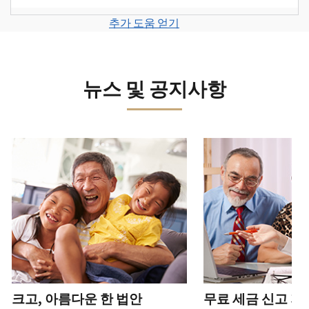
계
세
면
보
로
고
또
정
금
전
그
려
추가 도움 얻기
서
는
을
신
화
인
면
로
를
신
생
고
또
하
그
제
원
성
로
는
거
인
출
도
하
이
뉴스 및 공지사항
직
나
하
하
용
십
동
접
계
거
십
이
시
방
정
나
시
의
오
문
을
계
다음 과 이전 버튼을 사용해 대화형 밸트를 탐색해 보세요.
오.
심
(영
으
생
정
되
어)
.
수
로
성
을
는
정
문
하
생
또
경
신
의
십
성
한
신
우
본
고
하
시
하
청
기
서
십
오
십
서
관
상
시
(영
시
를
에
태
오.
어)
오
.
통
신
확
(영
해
고
계
크고, 아름다운 한 법안
무료 세금 신고 지
인
전
어)
.
받