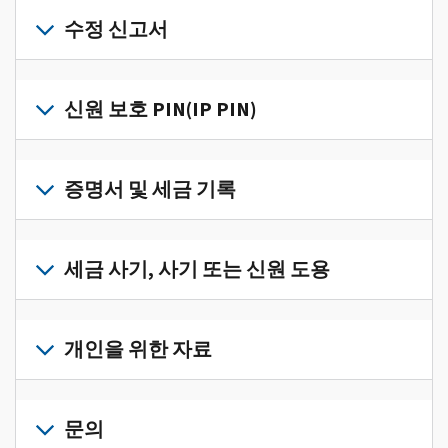
개
인
수정 신고서
세
금
세
정
금
신원 보호 PIN(IP PIN)
보
신
를
고
IP
한
서
PIN
증명서 및 세금 기록
곳
의
을
에
오
받
서
세
류
으
확
금
세금 사기, 사기 또는 신원 도용
를
려
인
기
수
면
로
하
록
정
세
그
고
과
하
금
개인을 위한 자료
인
관
증
려
사
하
리
명
면
기,
수
거
개
하
서
정
사
나
인
문의
려
를
신
기