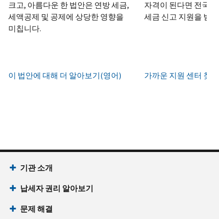
하
정
크고, 아름다운 한 법안은 연방 세금,
자격이 된다면 전국 어
화
거
십
생
또
세액공제 및 공제에 상당한 영향을
세금 신고 지원을 받을
나
시
현
성
한
우
미칩니다.
직
오
지
하
편
접
(영
시
는
으
방
어)
.
간
방
로
문
오
법
증
이 법안에 대해 더 알아보기(영어)
가까운 지원 센터 찾기
IRS
하
전
명
인
계
여
7
서
지
정
받
시
를
확
으
을
부
요
인
로
수
터
청
하
할
있
오
할
는
수
습
후
(영
방
있
니
7
어)
기관 소개
법
는
다.
시
수
(영
일
납세자 권리 알아보기
까
있
IP
어)
지
습
PIN
문제 해결
이
니
회