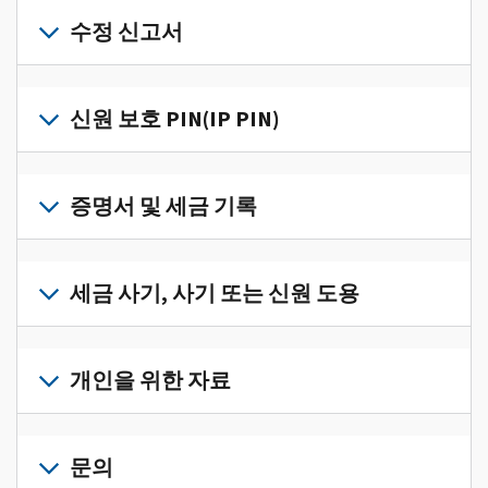
개
인
수정 신고서
세
금
세
정
금
신원 보호 PIN(IP PIN)
보
신
를
고
IP
한
서
PIN
증명서 및 세금 기록
곳
의
을
에
오
받
서
세
류
으
확
금
세금 사기, 사기 또는 신원 도용
를
려
인
기
수
면
로
하
록
정
세
그
고
과
하
금
개인을 위한 자료
인
관
증
려
사
하
리
명
면
기,
수
거
개
하
서
정
사
나
인
문의
려
를
신
기