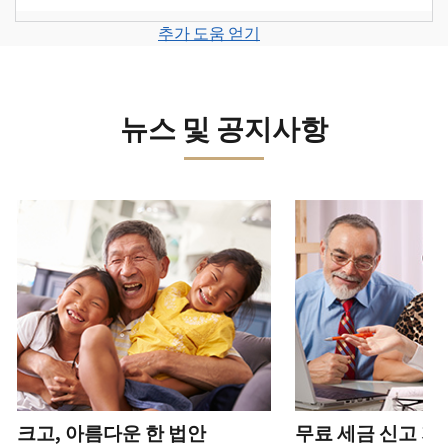
계
세
면
보
로
고
또
정
금
전
그
려
추가 도움 얻기
서
는
을
신
화
인
면
로
를
신
생
고
또
하
그
제
원
성
로
는
거
인
출
도
하
이
뉴스 및 공지사항
직
나
하
하
용
십
동
접
계
거
십
이
시
방
정
나
시
의
오
문
을
계
다음 과 이전 버튼을 사용해 대화형 밸트를 탐색해 보세요.
오.
심
(영
으
생
정
되
어)
.
수
로
성
을
는
정
문
하
생
또
경
신
의
십
성
한
신
우
본
고
하
시
하
청
기
서
십
오
십
서
관
상
시
(영
시
를
에
태
오.
어)
오
.
통
신
확
(영
해
고
계
크고, 아름다운 한 법안
무료 세금 신고 지
인
전
어)
.
받