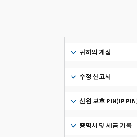
귀하의 계정
개
인
수정 신고서
세
금
세
정
금
신원 보호 PIN(IP PIN
보
신
를
고
IP
한
서
PIN
증명서 및 세금 기록
곳
의
을
에
오