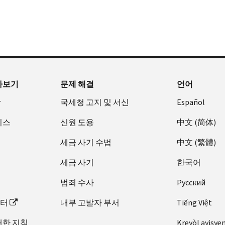
아보기
문제 해결
언어
장
국세청 고지 및 서신
Español
비스
신원 도용
中文 (简体)
세금 사기 수법
中文 (繁體)
세금 사기
한국어
범죄 수사
Pусский
이터
내부 고발자 부서
Tiếng Việt
대한 지침
Kreyòl ayisye