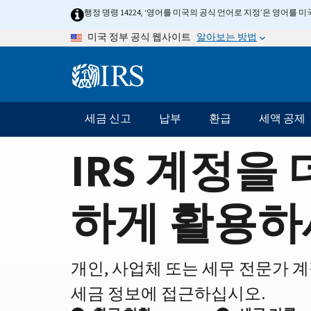
Home
Skip
행정 명령 14224, ‘영어를 미국의 공식 언어로 지정’은 영어를
to
Page
알아보는 방법
미국 정부 공식 웹사이트
main
content
Information
Menu
세금 신고
납부
환급
세액 공제
메
인
IRS 계정을 
네
비
게
하게 활용하
이
션
바
개인, 사업체 또는 세무 전문가 
세금 정보에 접근하십시오.