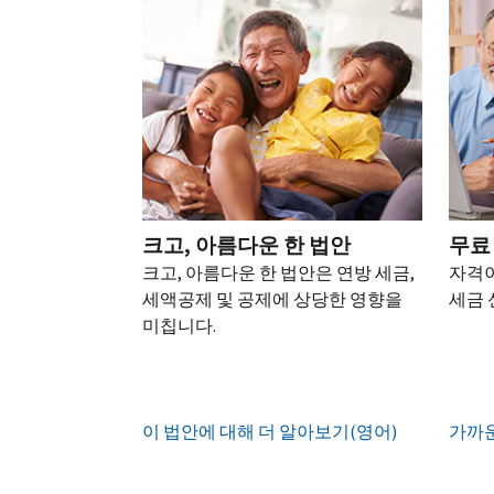
되
어)
.
수
로
성
을
는
정
문
하
생
또
경
신
의
십
성
한
신
우
본
고
하
시
하
청
기
서
십
오
십
서
관
상
시
(영
시
를
에
태
오.
어)
오
.
통
신
확
(영
해
고
계
인
전
어)
.
받
크고, 아름다운 한 법안
무료
하
정
화
거
십
크고, 아름다운 한 법안은 연방 세금,
자격이
생
또
나
시
현
세액공제 및 공제에 상당한 영향을
세금 
성
한
우
직
오
지
미칩니다.
하
편
접
(영
시
는
으
방
어)
.
간
방
로
문
오
법
증
IRS
하
이 법안에 대해 더 알아보기(영어)
전
가까운
명
인
계
여
7
서
지
정
받
시
를