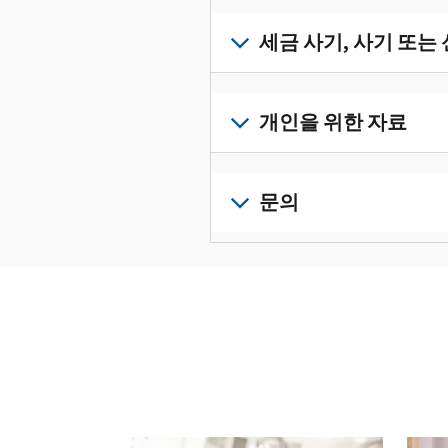
받
서
세
류
으
확
금
세금 사기, 사기 또는
를
려
인
기
수
면
로
하
록
정
세
그
고
과
하
금
개인을 위한 자료
인
관
증
려
사
하
리
명
면
기,
수
거
개
하
서
정
사
나
인
문의
려
를
신
기
계
세
면
보
로
고
또
정
금
전
그
려
서
는
을
신
화
인
면
로
를
신
생
고
또
하
그
제
원
성
로
는
거
인
출
도
하
이
직
나
하
하
용
십
동
접
계
거
십
이
시
방
정
나
시
의
오
문
을
계
오.
심
(영
다음 과 이전 버튼을 사용해 대화형 밸트를 탐색해 
으
생
정