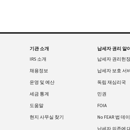
확
으
을
부
요
인
로
수
터
청
하
할
있
오
할
는
수
습
후
(영
방
있
니
7
어)
법
는
다.
시
수
(영
일
까
있
IP
기관 소개
납세자 권리 알
어)
지
습
PIN
IRS 소개
납세자 권리헌
이
니
회
용
다.
수
채용정보
납세자 보호 서
할
또
증
수
는
운영 및 예산
독립 재심리국
명
있
재
서
세금 통계
민권
습
발
에
니
급
관
도움말
FOIA
다.
하
IP
현지 사무실 찾기
No FEAR 법 데
미
여
PIN
국:
800-
은
납세자 의존에 