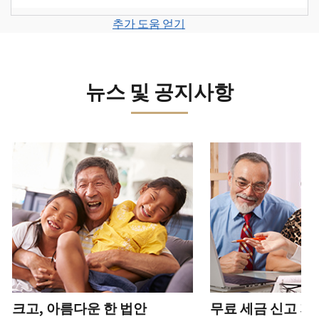
계
세
면
보
로
고
또
정
금
전
그
려
추가 도움 얻기
서
는
을
신
화
인
면
로
를
신
생
고
또
하
그
제
원
성
로
는
거
인
출
도
하
이
뉴스 및 공지사항
직
나
하
하
용
십
동
접
계
거
십
이
시
방
정
나
시
의
오
문
을
계
다음 과 이전 버튼을 사용해 대화형 밸트를 탐색해 보세요.
오.
심
(영
으
생
정
되
어)
.
수
로
성
을
는
정
문
하
생
또
경
신
의
십
성
한
신
우
본
고
하
시
하
청
기
서
십
오
십
서
관
상
시
(영
시
를
에
태
오.
어)
오
.
통
신
확
(영
해
고
계
크고, 아름다운 한 법안
무료 세금 신고 지
인
전
어)
.
받