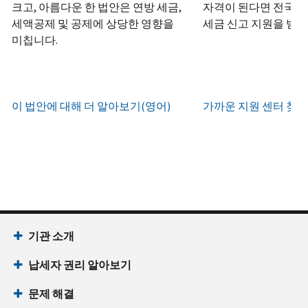
하
정
크고, 아름다운 한 법안은 연방 세금,
자격이 된다면 전국 어
화
거
십
생
또
세액공제 및 공제에 상당한 영향을
세금 신고 지원을 받을
나
시
현
성
한
우
미칩니다.
직
오
지
하
편
접
(영
시
는
으
방
어)
.
간
방
로
문
오
법
증
이 법안에 대해 더 알아보기(영어)
가까운 지원 센터 찾기
IRS
하
전
명
인
계
여
7
서
지
정
받
시
를
확
으
을
부
요
인
로
수
터
청
하
할
있
오
할
는
수
습
후
(영
방
있
니
7
어)
기관 소개
법
는
다.
시
수
(영
일
납세자 권리 알아보기
까
있
IP
어)
지
습
PIN
문제 해결
이
니
회