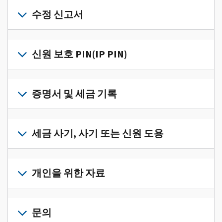
개
인
수정 신고서
세
금
세
정
금
신원 보호 PIN(IP PIN)
보
신
를
고
IP
한
서
PIN
증명서 및 세금 기록
곳
의
을
에
오
받
서
세
류
으
확
금
세금 사기, 사기 또는 신원 도용
를
려
인
기
수
면
로
하
록
정
세
그
고
과
하
금
개인을 위한 자료
인
관
증
려
사
하
리
명
면
기,
수
거
개
하
서
정
사
나
인
문의
려
를
신
기