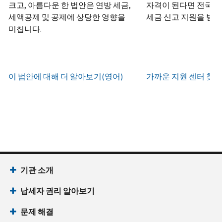
하
정
크고, 아름다운 한 법안은 연방 세금,
자격이 된다면 전국 어
화
거
십
생
또
세액공제 및 공제에 상당한 영향을
세금 신고 지원을 받을
나
시
현
성
한
우
미칩니다.
직
오
지
하
편
접
(영
시
는
으
방
어)
.
간
방
로
문
오
법
증
이 법안에 대해 더 알아보기(영어)
가까운 지원 센터 찾기
IRS
하
전
명
인
계
여
7
서
지
정
받
시
를
확
으
을
부
요
인
로
수
터
청
하
할
있
오
할
는
수
습
후
(영
방
있
니
7
어)
기관 소개
법
는
다.
시
수
(영
일
납세자 권리 알아보기
까
있
IP
어)
지
습
PIN
문제 해결
이
니
회