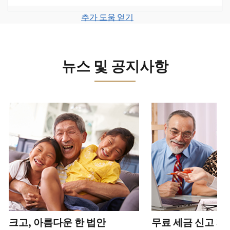
계
세
면
보
로
고
또
정
금
전
그
려
추가 도움 얻기
서
는
을
신
화
인
면
로
를
신
생
고
또
하
그
제
원
성
로
는
거
인
출
도
하
이
뉴스 및 공지사항
직
나
하
하
용
십
동
접
계
거
십
이
시
방
정
나
시
의
오
문
을
계
다음 과 이전 버튼을 사용해 대화형 밸트를 탐색해 보세요.
오.
심
(영
으
생
정
되
어)
.
수
로
성
을
는
정
문
하
생
또
경
신
의
십
성
한
신
우
본
고
하
시
하
청
기
서
십
오
십
서
관
상
시
(영
시
를
에
태
오.
어)
오
.
통
신
확
(영
해
고
계
크고, 아름다운 한 법안
무료 세금 신고 지
인
전
어)
.
받