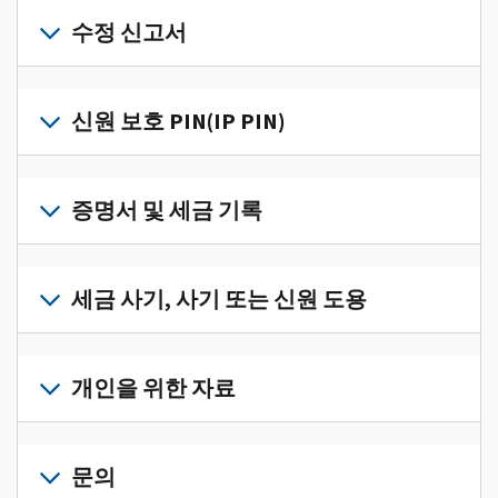
개
인
수정 신고서
세
금
세
정
금
신원 보호 PIN(IP PIN)
보
신
를
고
IP
한
서
PIN
증명서 및 세금 기록
곳
의
을
에
오
받
서
세
류
으
확
금
세금 사기, 사기 또는 신원 도용
를
려
인
기
수
면
로
하
록
정
세
그
고
과
하
금
개인을 위한 자료
인
관
증
려
사
하
리
명
면
기,
수
거
개
하
서
정
사
나
인
문의
려
를
신
기