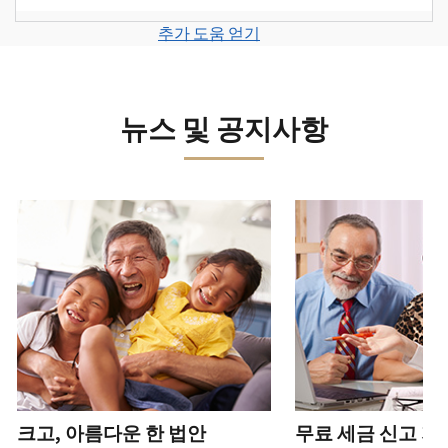
계
세
면
보
로
고
또
정
금
전
그
려
추가 도움 얻기
서
는
을
신
화
인
면
로
를
신
생
고
또
하
그
제
원
성
로
는
거
인
출
도
하
이
뉴스 및 공지사항
직
나
하
하
용
십
동
접
계
거
십
이
시
방
정
나
시
의
오
문
을
계
다음 과 이전 버튼을 사용해 대화형 밸트를 탐색해 보세요.
오.
심
(영
으
생
정
되
어)
.
수
로
성
을
는
정
문
하
생
또
경
신
의
십
성
한
신
우
본
고
하
시
하
청
기
서
십
오
십
서
관
상
시
(영
시
를
에
태
오.
어)
오
.
통
신
확
(영
해
고
계
크고, 아름다운 한 법안
무료 세금 신고 지
인
전
어)
.
받