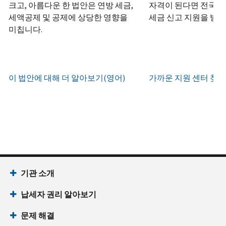
하
정
크고, 아름다운 한 법안은 연방 세금,
자격이 된다면 전국 어
화
거
십
생
또
세액공제 및 공제에 상당한 영향을
세금 신고 지원을 받을
나
시
현
성
한
우
미칩니다.
직
오
지
하
편
접
(영
시
는
으
방
어)
.
간
방
로
문
오
법
증
이 법안에 대해 더 알아보기(영어)
가까운 지원 센터 찾기
IRS
하
전
명
인
계
여
7
서
지
정
받
시
를
확
으
을
부
요
인
로
수
터
청
하
할
있
오
할
는
수
습
후
(영
방
있
니
7
어)
기관 소개
법
는
다.
시
수
(영
일
납세자 권리 알아보기
까
있
IP
어)
지
습
PIN
문제 해결
이
니
회