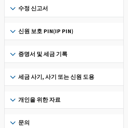
개
인
수정 신고서
세
금
세
정
금
신원 보호 PIN(IP PIN)
보
신
를
고
IP
한
서
PIN
증명서 및 세금 기록
곳
의
을
에
오
받
서
세
류
으
확
금
세금 사기, 사기 또는 신원 도용
를
려
인
기
수
면
로
하
록
정
세
그
고
과
하
금
개인을 위한 자료
인
관
증
려
사
하
리
명
면
기,
수
거
개
하
서
정
사
나
인
문의
려
를
신
기