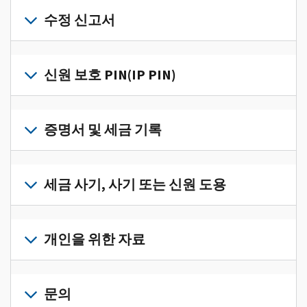
개
인
수정 신고서
세
금
세
정
금
신원 보호 PIN(IP PIN)
보
신
를
고
IP
한
서
PIN
증명서 및 세금 기록
곳
의
을
에
오
받
서
세
류
으
확
금
세금 사기, 사기 또는 신원 도용
를
려
인
기
수
면
로
하
록
정
세
그
고
과
하
금
개인을 위한 자료
인
관
증
려
사
하
리
명
면
기,
수
거
개
하
서
정
사
나
인
문의
려
를
신
기