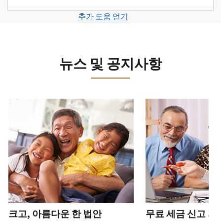
계
세
면
보
로
고
또
정
금
전
그
려
추가 도움 얻기
서
는
을
신
화
인
면
로
를
신
생
고
또
하
그
제
원
성
로
는
거
인
출
도
하
이
뉴스 및 공지사항
직
나
하
하
용
십
동
접
계
거
십
이
시
방
정
나
시
의
오
문
을
계
다음 과 이전 버튼을 사용해 대화형 밸트를 탐색해 보세요.
오.
심
(영
으
생
정
되
어)
.
수
로
성
을
는
정
문
하
생
또
경
신
의
십
성
한
신
우
본
고
하
시
하
청
기
서
십
오
십
서
관
상
시
(영
시
를
에
태
오.
어)
오
.
통
신
확
(영
해
고
계
크고, 아름다운 한 법안
무료 세금 신고 지
인
전
어)
.
받