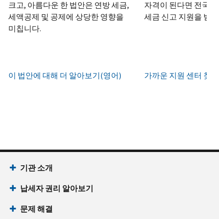
하
정
크고, 아름다운 한 법안은 연방 세금,
자격이 된다면 전국 어
화
거
십
생
또
세액공제 및 공제에 상당한 영향을
세금 신고 지원을 받을
나
시
현
성
한
우
미칩니다.
직
오
지
하
편
접
(영
시
는
으
방
어)
.
간
방
로
문
오
법
증
이 법안에 대해 더 알아보기(영어)
가까운 지원 센터 찾기
IRS
하
전
명
인
계
여
7
서
지
정
받
시
를
확
으
을
부
요
인
로
수
터
청
하
할
있
오
할
는
수
습
후
(영
방
있
니
7
어)
기관 소개
법
는
다.
시
수
(영
일
납세자 권리 알아보기
까
있
IP
어)
지
습
PIN
문제 해결
이
니
회