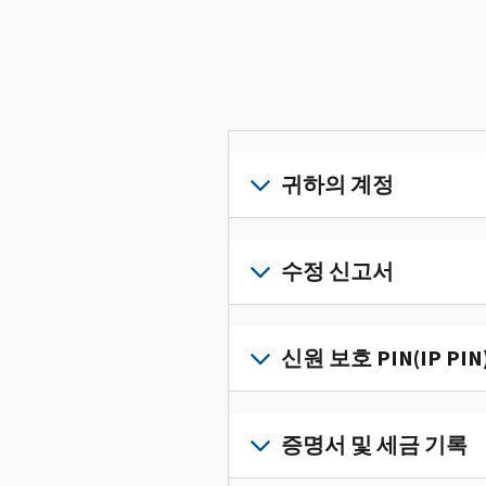
귀하의 계정
개
인
수정 신고서
세
금
세
정
금
신원 보호 PIN(IP PIN
보
신
를
고
IP
한
서
PIN
증명서 및 세금 기록
곳
의
을
에
오