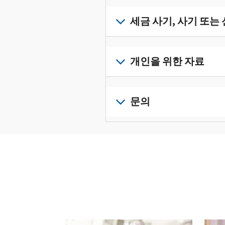
받
서
세
류
으
확
금
세금 사기, 사기 또는
를
려
인
기
수
면
로
하
록
정
세
그
고
과
하
금
개인을 위한 자료
인
관
증
려
사
하
리
명
면
기,
수
거
개
하
서
정
사
나
인
문의
려
를
신
기
계
세
면
보
로
고
또
정
금
전
그
려
서
는
을
신
화
인
면
로
를
신
생
고
또
하
그
제
원
성
로
는
거
인
출
도
하
이
직
나
하
하
용
십
동
접
계
거
십
이
시
방
정
나
시
의
오
문
을
계
오.
심
(영
다음 과 이전 버튼을 사용해 대화형 밸트를 탐색해 
으
생
정