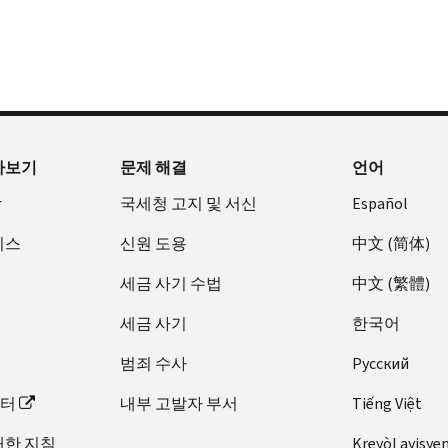
아보기
문제 해결
언어
장
국세청 고지 및 서신
Español
비스
신원 도용
中文 (简体)
세금 사기 수법
中文 (繁體)
세금 사기
한국어
범죄 수사
Pусский
이터
내부 고발자 부서
Tiếng Việt
대한 지침
Kreyòl ayisye