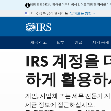
Home
Skip
행정 명령 14224, ‘영어를 미국의 공식 언어로 지정’은 영어를
to
Page
알아보는 방법
미국 정부 공식 웹사이트
main
content
Information
Menu
세금 신고
납부
환급
세액 공제
메
인
IRS 계정을 
네
비
게
하게 활용하
이
션
바
개인, 사업체 또는 세무 전문가 
세금 정보에 접근하십시오.