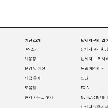
확
으
을
부
요
인
로
수
터
청
하
할
있
오
할
는
수
습
후
(영
방
있
니
7
어)
법
는
다.
시
수
(영
일
까
있
IP
기관 소개
납세자 권리 알
어)
지
습
PIN
IRS 소개
납세자 권리헌
이
니
회
용
다.
수
채용정보
납세자 보호 서
할
또
증
수
는
운영 및 예산
독립 재심리국
명
있
재
서
세금 통계
민권
습
발
에
니
급
관
도움말
FOIA
다.
하
IP
현지 사무실 찾기
No FEAR 법 데
미
여
PIN
국:
800-
은
납세자 의존에 