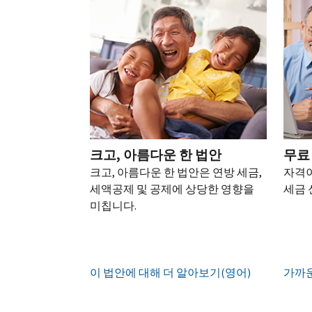
되
어)
.
수
로
성
을
는
정
문
하
생
또
경
신
의
십
성
한
신
우
본
고
하
시
하
청
기
서
십
오
십
서
관
상
시
(영
시
를
에
태
오.
어)
오
.
통
신
확
(영
해
고
계
인
전
어)
.
받
크고, 아름다운 한 법안
무료
하
정
화
거
십
크고, 아름다운 한 법안은 연방 세금,
자격이
생
또
나
시
현
세액공제 및 공제에 상당한 영향을
세금 
성
한
우
직
오
지
미칩니다.
하
편
접
(영
시
는
으
방
어)
.
간
방
로
문
오
법
증
IRS
하
이 법안에 대해 더 알아보기(영어)
전
가까운
명
인
계
여
7
서
지
정
받
시
를