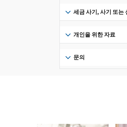
받
서
세
류
으
확
금
세금 사기, 사기 또는
를
려
인
기
수
면
로
하
록
정
세
그
고
과
하
금
개인을 위한 자료
인
관
증
려
사
하
리
명
면
기,
수
거
개
하
서
정
사
나
인
문의
려
를
신
기
계
세
면
보
로
고
또
정
금
전
그
려
서
는
을
신
화
인
면
로
를
신
생
고
또
하
그
제
원
성
로
는
거
인
출
도
하
이
직
나
하
하
용
십
동
접
계
거
십
이
시
방
정
나
시
의
오
문
을
계
오.
심
(영
다음 과 이전 버튼을 사용해 대화형 밸트를 탐색해 
으
생
정