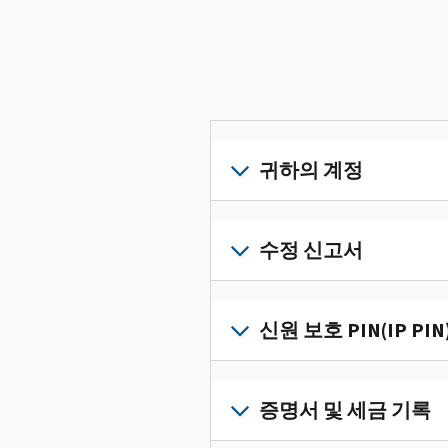
귀하의 계정
개
인
수정 신고서
세
금
세
정
금
신원 보호 PIN(IP PIN
보
신
를
고
IP
한
서
PIN
증명서 및 세금 기록
곳
의
을
에
오