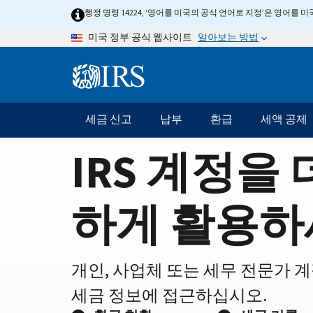
Home
Skip
행정 명령 14224, ‘영어를 미국의 공식 언어로 지정’은 영어를
to
Page
알아보는 방법
미국 정부 공식 웹사이트
main
content
Information
Menu
세금 신고
납부
환급
세액 공제
메
인
IRS 계정을 
네
비
게
하게 활용하
이
션
바
개인, 사업체 또는 세무 전문가 
세금 정보에 접근하십시오.