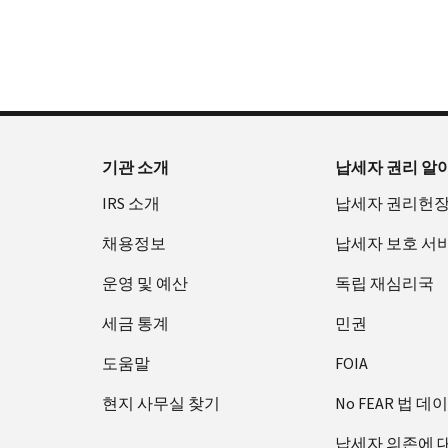
확
으
을
부
요
인
로
수
터
청
하
할
있
오
할
는
수
습
후
(영
방
있
니
7
어)
법
는
다.
시
수
(영
일
까
있
IP
기관 소개
납세자 권리 알
어)
지
습
PIN
IRS 소개
납세자 권리헌
이
니
회
용
다.
수
채용정보
납세자 보호 서
할
또
증
수
는
운영 및 예산
독립 재심리국
명
있
재
서
세금 통계
민권
습
발
에
니
급
관
도움말
FOIA
다.
하
IP
현지 사무실 찾기
No FEAR 법 데
미
여
PIN
국:
800-
은
납세자 의존에 