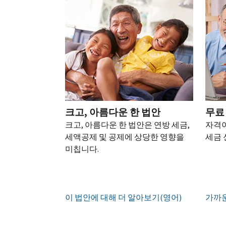
되
어)
.
수
로
성
을
는
정
문
하
생
또
경
신
의
십
성
한
신
우
본
고
하
시
하
청
기
서
십
오
십
서
관
상
시
(영
시
를
에
태
오.
어)
오
.
통
신
확
(영
해
고
계
인
전
어)
.
받
크고, 아름다운 한 법안
무료
하
정
화
거
십
크고, 아름다운 한 법안은 연방 세금,
자격이
생
또
나
시
현
세액공제 및 공제에 상당한 영향을
세금 
성
한
우
직
오
지
미칩니다.
하
편
접
(영
시
는
으
방
어)
.
간
방
로
문
오
법
증
IRS
하
이 법안에 대해 더 알아보기(영어)
전
가까운
명
인
계
여
7
서
지
정
받
시
를