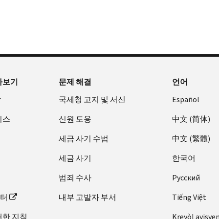
아보기
문제 해결
언어
장
국세청 고지 및 서신
Español
비스
신원 도용
中文 (简体)
세금 사기 수법
中文 (繁體)
세금 사기
한국어
범죄 수사
Pусский
이터
내부 고발자 부서
Tiếng Việt
대한 지침
Kreyòl ayisye