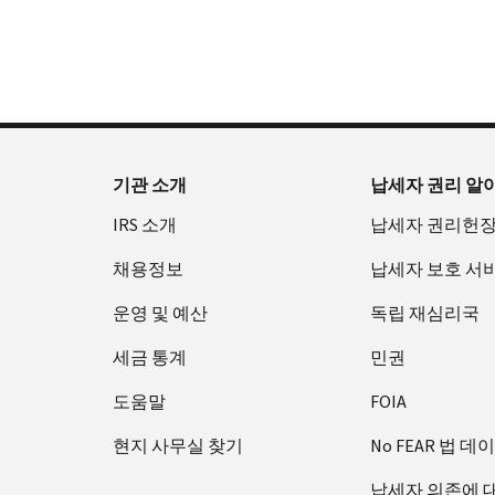
확
으
을
부
요
인
로
수
터
청
하
할
있
오
할
는
수
습
후
(영
방
있
니
7
어)
법
는
다.
시
수
(영
일
까
있
IP
기관 소개
납세자 권리 알
어)
지
습
PIN
IRS 소개
납세자 권리헌
이
니
회
용
다.
수
채용정보
납세자 보호 서
할
또
증
수
는
운영 및 예산
독립 재심리국
명
있
재
서
세금 통계
민권
습
발
에
니
급
관
도움말
FOIA
다.
하
IP
현지 사무실 찾기
No FEAR 법 데
미
여
PIN
국:
800-
은
납세자 의존에 