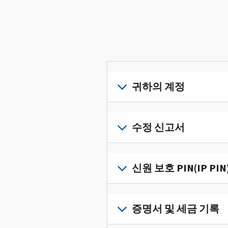
귀하의 계정
개
인
수정 신고서
세
금
세
정
금
신원 보호 PIN(IP PIN
보
신
를
고
IP
한
서
PIN
증명서 및 세금 기록
곳
의
을
에
오