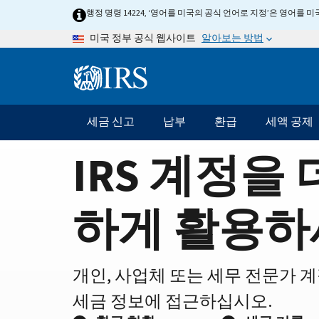
Home
Skip
행정 명령 14224, ‘영어를 미국의 공식 언어로 지정’은 영어를
to
Page
알아보는 방법
미국 정부 공식 웹사이트
main
content
Information
Menu
세금 신고
납부
환급
세액 공제
메
인
IRS 계정을 
네
비
게
하게 활용하
이
션
바
개인, 사업체 또는 세무 전문가 
세금 정보에 접근하십시오.