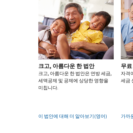
되
어)
.
수
로
성
을
는
정
문
하
생
또
경
신
의
십
성
한
신
우
본
고
하
시
하
청
기
서
십
오
십
서
관
상
시
(영
시
를
에
태
오.
어)
오
.
통
신
확
(영
해
고
계
인
전
어)
.
받
크고, 아름다운 한 법안
무료
하
정
화
거
십
크고, 아름다운 한 법안은 연방 세금,
자격이
생
또
나
시
현
세액공제 및 공제에 상당한 영향을
세금 
성
한
우
직
오
지
미칩니다.
하
편
접
(영
시
는
으
방
어)
.
간
방
로
문
오
법
증
IRS
하
이 법안에 대해 더 알아보기(영어)
전
가까운
명
인
계
여
7
서
지
정
받
시
를