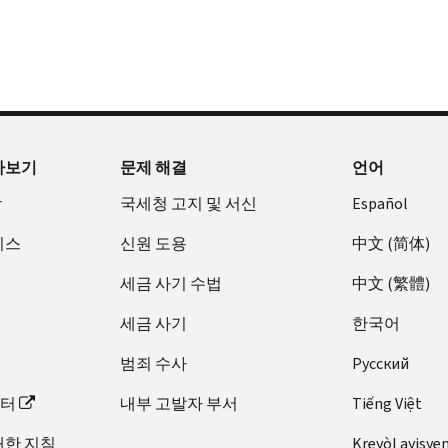
아보기
문제 해결
언어
장
국세청 고지 및 서신
Español
비스
신원 도용
中文 (简体)
세금 사기 수법
中文 (繁體)
세금 사기
한국어
범죄 수사
Pусский
이터
내부 고발자 부서
Tiếng Việt
대한 지침
Kreyòl ayisye