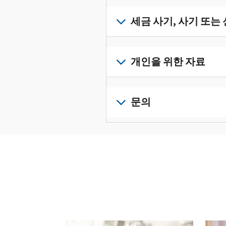
받
서
세
류
으
확
금
세금 사기, 사기 또는
를
려
인
기
수
면
로
하
록
정
세
그
고
과
하
금
개인을 위한 자료
인
관
증
려
사
하
리
명
면
기,
수
거
개
하
서
정
사
나
인
문의
려
를
신
기
계
세
면
보
로
고
또
정
금
전
그
려
서
는
을
신
화
인
면
로
를
신
생
고
또
하
그
제
원
성
로
는
거
인
출
도
하
이
직
나
하
하
용
십
동
접
계
거
십
이
시
방
정
나
시
의
오
문
을
계
오.
심
(영
다음 과 이전 버튼을 사용해 대화형 밸트를 탐색해 
으
생
정