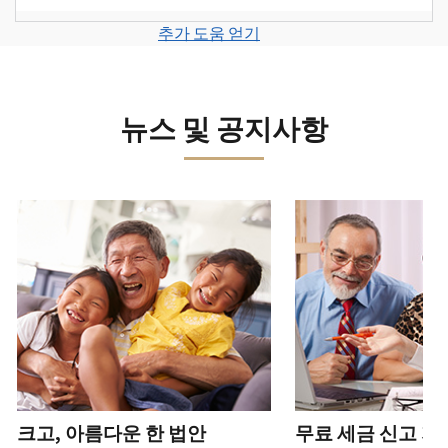
계
세
면
보
로
고
또
정
금
전
그
려
추가 도움 얻기
서
는
을
신
화
인
면
로
를
신
생
고
또
하
그
제
원
성
로
는
거
인
출
도
하
이
뉴스 및 공지사항
직
나
하
하
용
십
동
접
계
거
십
이
시
방
정
나
시
의
오
문
을
계
다음 과 이전 버튼을 사용해 대화형 밸트를 탐색해 보세요.
오.
심
(영
으
생
정
되
어)
.
수
로
성
을
는
정
문
하
생
또
경
신
의
십
성
한
신
우
본
고
하
시
하
청
기
서
십
오
십
서
관
상
시
(영
시
를
에
태
오.
어)
오
.
통
신
확
(영
해
고
계
크고, 아름다운 한 법안
무료 세금 신고 지
인
전
어)
.
받