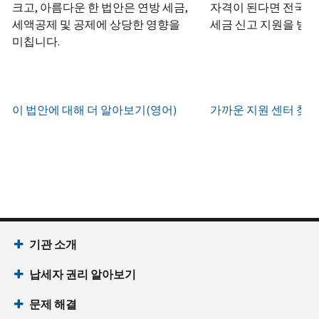
하
정
크고, 아름다운 한 법안은 연방 세금,
자격이 된다면 전국 어
화
거
십
생
또
세액공제 및 공제에 상당한 영향을
세금 신고 지원을 받을
나
시
현
성
한
우
미칩니다.
직
오
지
하
편
접
(영
시
는
으
방
어)
.
간
방
로
문
오
법
증
이 법안에 대해 더 알아보기(영어)
가까운 지원 센터 찾기
IRS
하
전
명
인
계
여
7
서
지
정
받
시
를
확
으
을
부
요
인
로
수
터
청
하
할
있
오
할
는
수
습
후
(영
방
있
니
7
어)
기관 소개
법
는
다.
시
수
(영
일
납세자 권리 알아보기
까
있
IP
어)
지
습
PIN
문제 해결
이
니
회