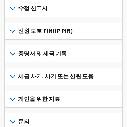
개
인
수정 신고서
세
금
세
정
금
신원 보호 PIN(IP PIN)
보
신
를
고
IP
한
서
PIN
증명서 및 세금 기록
곳
의
을
에
오
받
서
세
류
으
확
금
세금 사기, 사기 또는 신원 도용
를
려
인
기
수
면
로
하
록
정
세
그
고
과
하
금
개인을 위한 자료
인
관
증
려
사
하
리
명
면
기,
수
거
개
하
서
정
사
나
인
문의
려
를
신
기