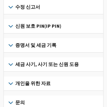
개
인
수정 신고서
세
금
세
정
금
신원 보호 PIN(IP PIN)
보
신
를
고
IP
한
서
PIN
증명서 및 세금 기록
곳
의
을
에
오
받
서
세
류
으
확
금
세금 사기, 사기 또는 신원 도용
를
려
인
기
수
면
로
하
록
정
세
그
고
과
하
금
개인을 위한 자료
인
관
증
려
사
하
리
명
면
기,
수
거
개
하
서
정
사
나
인
문의
려
를
신
기