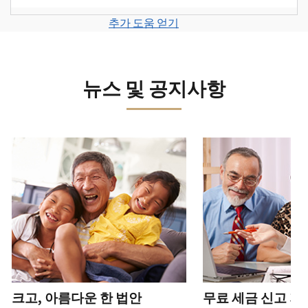
계
세
면
보
로
고
또
정
금
전
그
려
추가 도움 얻기
서
는
을
신
화
인
면
로
를
신
생
고
또
하
그
제
원
성
로
는
거
인
출
도
하
이
뉴스 및 공지사항
직
나
하
하
용
십
동
접
계
거
십
이
시
방
정
나
시
의
오
문
을
계
다음 과 이전 버튼을 사용해 대화형 밸트를 탐색해 보세요.
오.
심
(영
으
생
정
되
어)
.
수
로
성
을
는
정
문
하
생
또
경
신
의
십
성
한
신
우
본
고
하
시
하
청
기
서
십
오
십
서
관
상
시
(영
시
를
에
태
오.
어)
오
.
통
신
확
(영
해
고
계
크고, 아름다운 한 법안
무료 세금 신고 지
인
전
어)
.
받