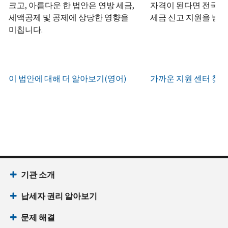
하
정
크고, 아름다운 한 법안은 연방 세금,
자격이 된다면 전국 어
화
거
십
생
또
세액공제 및 공제에 상당한 영향을
세금 신고 지원을 받을
나
시
현
성
한
우
미칩니다.
직
오
지
하
편
접
(영
시
는
으
방
어)
.
간
방
로
문
오
법
증
이 법안에 대해 더 알아보기(영어)
가까운 지원 센터 찾기
IRS
하
전
명
인
계
여
7
서
지
정
받
시
를
확
으
을
부
요
인
로
수
터
청
하
할
있
오
할
는
수
습
후
(영
방
있
니
7
어)
기관 소개
법
는
다.
시
수
(영
일
납세자 권리 알아보기
까
있
IP
어)
지
습
PIN
문제 해결
이
니
회