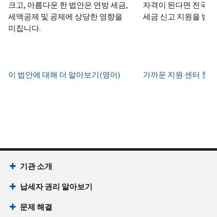
하
정
크고, 아름다운 한 법안은 연방 세금,
자격이 된다면 전국 어
화
거
십
생
또
세액공제 및 공제에 상당한 영향을
세금 신고 지원을 받을
나
시
현
성
한
우
미칩니다.
직
오
지
하
편
접
(영
시
는
으
방
어)
.
간
방
로
문
오
법
증
이 법안에 대해 더 알아보기(영어)
가까운 지원 센터 찾기
IRS
하
전
명
인
계
여
7
서
지
정
받
시
를
확
으
을
부
요
인
로
수
터
청
하
할
있
오
할
는
수
습
후
(영
방
있
니
7
어)
기관 소개
법
는
다.
시
수
(영
일
납세자 권리 알아보기
까
있
IP
어)
지
습
PIN
문제 해결
이
니
회