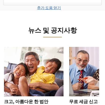
계
세
면
보
로
고
또
정
금
전
그
려
추가 도움 얻기
서
는
을
신
화
인
면
로
를
신
생
고
또
하
그
제
원
성
로
는
거
인
출
도
하
이
뉴스 및 공지사항
직
나
하
하
용
십
동
접
계
거
십
이
시
방
정
나
시
의
오
문
을
계
다음 과 이전 버튼을 사용해 대화형 밸트를 탐색해 보세요.
오.
심
(영
으
생
정
되
어)
.
수
로
성
을
는
정
문
하
생
또
경
신
의
십
성
한
신
우
본
고
하
시
하
청
기
서
십
오
십
서
관
상
시
(영
시
를
에
태
오.
어)
오
.
통
신
확
(영
해
고
계
크고, 아름다운 한 법안
무료 세금 신고 지
인
전
어)
.
받