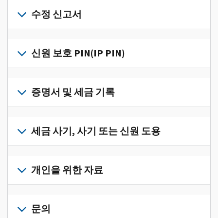
개
인
수정 신고서
세
금
세
정
금
신원 보호 PIN(IP PIN)
보
신
를
고
IP
한
서
PIN
증명서 및 세금 기록
곳
의
을
에
오
받
서
세
류
으
확
금
세금 사기, 사기 또는 신원 도용
를
려
인
기
수
면
로
하
록
정
세
그
고
과
하
금
개인을 위한 자료
인
관
증
려
사
하
리
명
면
기,
수
거
개
하
서
정
사
나
인
문의
려
를
신
기