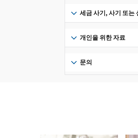
받
서
세
류
으
확
금
세금 사기, 사기 또는
를
려
인
기
수
면
로
하
록
정
세
그
고
과
하
금
개인을 위한 자료
인
관
증
려
사
하
리
명
면
기,
수
거
개
하
서
정
사
나
인
문의
려
를
신
기
계
세
면
보
로
고
또
정
금
전
그
려
서
는
을
신
화
인
면
로
를
신
생
고
또
하
그
제
원
성
로
는
거
인
출
도
하
이
직
나
하
하
용
십
동
접
계
거
십
이
시
방
정
나
시
의
오
문
을
계
오.
심
(영
다음 과 이전 버튼을 사용해 대화형 밸트를 탐색해 
으
생
정