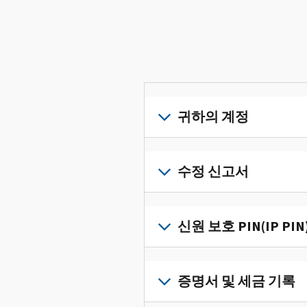
귀하의 계정
개
인
수정 신고서
세
금
세
정
금
신원 보호 PIN(IP PIN
보
신
를
고
IP
한
서
PIN
증명서 및 세금 기록
곳
의
을
에
오