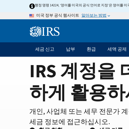
Home
Skip
행정 명령 14224, ‘영어를 미국의 공식 언어로 지정’은 영어를
to
Page
알아보는 방법
미국 정부 공식 웹사이트
main
content
Information
Menu
세금 신고
납부
환급
세액 공제
메
인
IRS 계정을 
네
비
게
하게 활용하
이
션
바
개인, 사업체 또는 세무 전문가 
세금 정보에 접근하십시오.