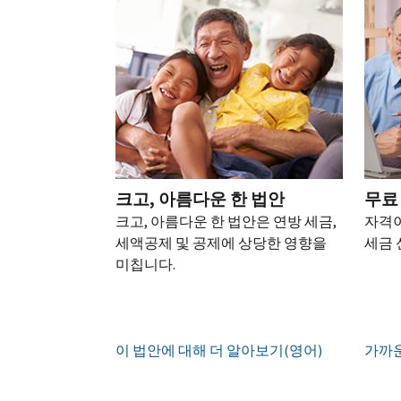
되
어)
.
수
로
성
을
는
정
문
하
생
또
경
신
의
십
성
한
신
우
본
고
하
시
하
청
기
서
십
오
십
서
관
상
시
(영
시
를
에
태
오.
어)
오
.
통
신
확
(영
해
고
계
인
전
어)
.
받
크고, 아름다운 한 법안
무료
하
정
화
거
십
크고, 아름다운 한 법안은 연방 세금,
자격이
생
또
나
시
현
세액공제 및 공제에 상당한 영향을
세금 
성
한
우
직
오
지
미칩니다.
하
편
접
(영
시
는
으
방
어)
.
간
방
로
문
오
법
증
IRS
하
이 법안에 대해 더 알아보기(영어)
전
가까운
명
인
계
여
7
서
지
정
받
시
를