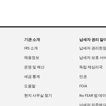
확
으
을
부
요
인
로
수
터
청
하
할
있
오
할
는
수
습
후
(영
방
있
니
7
어)
법
는
다.
시
수
(영
일
까
있
IP
기관 소개
납세자 권리 알
어)
지
습
PIN
IRS 소개
납세자 권리헌
이
니
회
용
다.
수
채용정보
납세자 보호 서
할
또
증
수
는
운영 및 예산
독립 재심리국
명
있
재
서
세금 통계
민권
습
발
에
니
급
관
도움말
FOIA
다.
하
IP
현지 사무실 찾기
No FEAR 법 데
미
여
PIN
국:
800-
은
납세자 의존에 