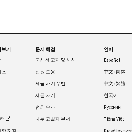
아보기
문제 해결
언어
장
국세청 고지 및 서신
Español
비스
신원 도용
中文 (简体)
세금 사기 수법
中文 (繁體)
세금 사기
한국어
범죄 수사
Pусский
이터
내부 고발자 부서
Tiếng Việt
대한 지침
Kreyòl ayisye