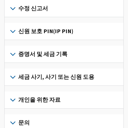
개
인
수정 신고서
세
금
세
정
금
신원 보호 PIN(IP PIN)
보
신
를
고
IP
한
서
PIN
증명서 및 세금 기록
곳
의
을
에
오
받
서
세
류
으
확
금
세금 사기, 사기 또는 신원 도용
를
려
인
기
수
면
로
하
록
정
세
그
고
과
하
금
개인을 위한 자료
인
관
증
려
사
하
리
명
면
기,
수
거
개
하
서
정
사
나
인
문의
려
를
신
기