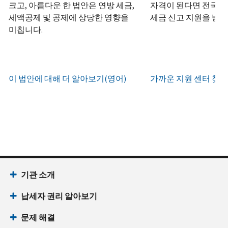
하
정
크고, 아름다운 한 법안은 연방 세금,
자격이 된다면 전국 어
화
거
십
생
또
세액공제 및 공제에 상당한 영향을
세금 신고 지원을 받을
나
시
현
성
한
우
미칩니다.
직
오
지
하
편
접
(영
시
는
으
방
어)
.
간
방
로
문
오
법
증
이 법안에 대해 더 알아보기(영어)
가까운 지원 센터 찾기
IRS
하
전
명
인
계
여
7
서
지
정
받
시
를
확
으
을
부
요
인
로
수
터
청
하
할
있
오
할
는
수
습
후
(영
방
있
니
7
어)
기관 소개
법
는
다.
시
수
(영
일
납세자 권리 알아보기
까
있
IP
어)
지
습
PIN
문제 해결
이
니
회