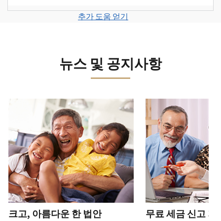
계
세
면
보
로
고
또
정
금
전
그
려
추가 도움 얻기
서
는
을
신
화
인
면
로
를
신
생
고
또
하
그
제
원
성
로
는
거
인
출
도
하
이
뉴스 및 공지사항
직
나
하
하
용
십
동
접
계
거
십
이
시
방
정
나
시
의
오
문
을
계
다음 과 이전 버튼을 사용해 대화형 밸트를 탐색해 보세요.
오.
심
(영
으
생
정
되
어)
.
수
로
성
을
는
정
문
하
생
또
경
신
의
십
성
한
신
우
본
고
하
시
하
청
기
서
십
오
십
서
관
상
시
(영
시
를
에
태
오.
어)
오
.
통
신
확
(영
해
고
계
크고, 아름다운 한 법안
무료 세금 신고 지
인
전
어)
.
받