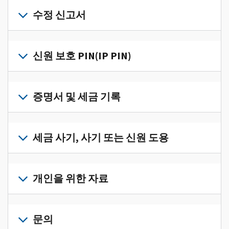
개
인
수정 신고서
세
금
세
정
금
신원 보호 PIN(IP PIN)
보
신
를
고
IP
한
서
PIN
증명서 및 세금 기록
곳
의
을
에
오
받
서
세
류
으
확
금
세금 사기, 사기 또는 신원 도용
를
려
인
기
수
면
로
하
록
정
세
그
고
과
하
금
개인을 위한 자료
인
관
증
려
사
하
리
명
면
기,
수
거
개
하
서
정
사
나
인
문의
려
를
신
기