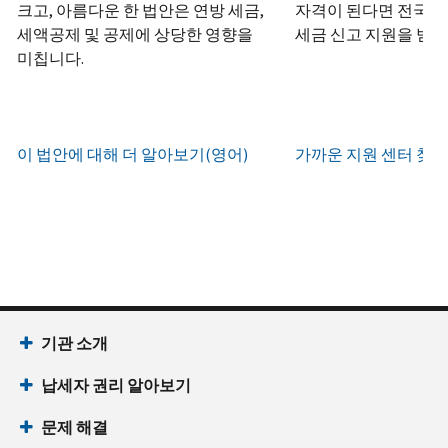
하
정
크고, 아름다운 한 법안은 연방 세금,
자격이 된다면 전국 어
화
거
십
생
또
세액공제 및 공제에 상당한 영향을
세금 신고 지원을 받을
나
시
현
성
한
우
미칩니다.
직
오
지
하
편
접
(영
시
는
으
방
어)
.
간
방
로
문
오
법
증
이 법안에 대해 더 알아보기(영어)
가까운 지원 센터 찾기
IRS
하
전
명
인
계
여
7
서
지
정
받
시
를
확
으
을
부
요
인
로
수
터
청
하
할
있
오
할
는
수
습
후
(영
방
있
니
7
어)
기관 소개
법
는
다.
시
수
(영
일
납세자 권리 알아보기
까
있
IP
어)
지
습
PIN
문제 해결
이
니
회