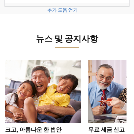
계
세
면
보
로
고
또
정
금
전
그
려
추가 도움 얻기
서
는
을
신
화
인
면
로
를
신
생
고
또
하
그
제
원
성
로
는
거
인
출
도
하
이
뉴스 및 공지사항
직
나
하
하
용
십
동
접
계
거
십
이
시
방
정
나
시
의
오
문
을
계
다음 과 이전 버튼을 사용해 대화형 밸트를 탐색해 보세요.
오.
심
(영
으
생
정
되
어)
.
수
로
성
을
는
정
문
하
생
또
경
신
의
십
성
한
신
우
본
고
하
시
하
청
기
서
십
오
십
서
관
상
시
(영
시
를
에
태
오.
어)
오
.
통
신
확
(영
해
고
계
크고, 아름다운 한 법안
무료 세금 신고 지
인
전
어)
.
받