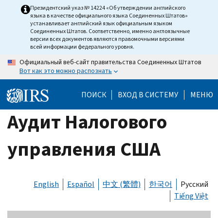
Skip
Президентский указ № 14224 «Об утверждении английского
языка в качестве официального языка Соединенных Штатов»
to
устанавливает английский язык официальным языком
main
Соединенных Штатов. Соответственно, именно англоязычные
версии всех документов являются правомочными версиями
content
всей информации федерального уровня.
Официальный веб-сайт правительства Соединенных Штатов
Вот как это можно распознать
ПОИСК
ВХОД В СИСТЕМУ
МЕНЮ
Аудит Налогового
управления США
English
Español
中文 (繁體)
한국어
Русский
Tiếng Việt