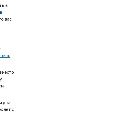
ть в
в
то вас
а
ечень
вместо
у
ем
и для
х лет с