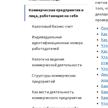
счетов
того, 
Коммерческие предприятия и
деклар
лица, работающие на себя
провер
Налоговый бизнес-счет
Поч
Как
Индивидуальные
Как
идентификационные номера
Что
работодателей
Как
Что
Налоги на ведение
отв
коммерческой деятельности
Что
Дек
Структуры коммерческих
ауд
предприятий
Как
Как
Как вести деятельность
Как
коммерческого предприятия
Что