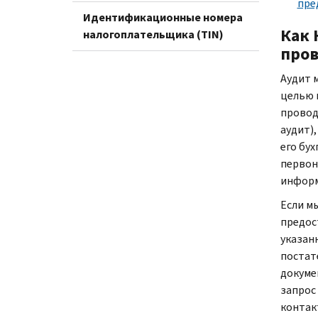
пре
Идентификационные номера
Как 
налогоплательщика (TIN)
пров
Аудит 
целью 
провод
аудит),
его бух
первон
информ
Если м
предос
указан
постате
докуме
запрос
контак