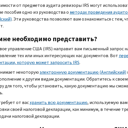
симости от предметов аудита ревизоры
IRS
могут использова
ве пособия одно из руководства о
методах проведения аудито
йский)
. Эти руководства позволяют вам ознакомиться с тем, ч
т.
мне необходимо представить?
вое управление США (
IRS
) направит вам письменный запрос н
авление тех или иных интересующих нас документов. Вот
пер
нтации, которую может запросить
IRS
.
нимает некоторую
электронную документацию (Английский)
дополнение к другим видам документации. Обратитесь к своем
ру для того, чтобы установить, какую документацию мы смож
ь.
требует от вас
хранить всю документацию
, используемую вам
вки своей налоговой декларации, как минимум, в течение тре
одачи налоговой декларации.