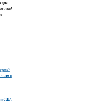
 для
логовой
же
 срок?
льно к
ем США