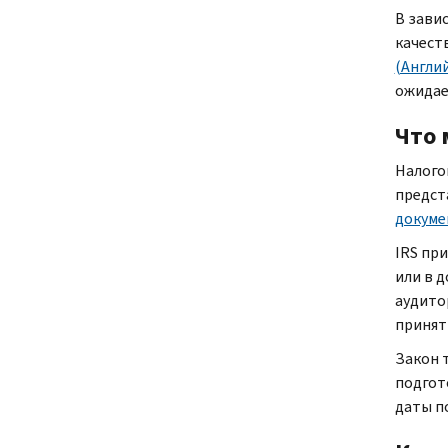
В зави
качест
(Англи
ожидае
Что 
Налого
предст
докуме
IRS
при
или в 
аудито
принят
Закон 
подгото
даты п