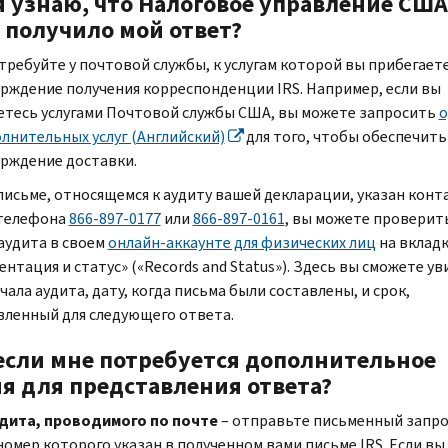
я узнаю, что Налоговое управление США
) получило мой ответ?
требуйте у почтовой службы, к услугам которой вы прибегаете
рждение получения корреспонденции
IRS.
Например, если вы
етесь услугами Почтовой службы США, вы можете запросить
о
олнительных услуг (Английский)
для того, чтобы обеспечить
рждение доставки.
 письме, относящемся к аудиту вашей декларации, указан кон
телефона
866-897-0177
или
866-897-0161
, вы можете проверит
 аудита в своем
онлайн-аккаунте для физических лиц
на вклад
нтация и статус» («
Records and Status
»). Здесь вы сможете у
чала аудита, дату, когда письма были составлены, и срок,
вленный для следующего ответа.
если мне потребуется дополнительное
я для представления ответа?
дита, проводимого по почте
– отправьте письменный запро
 номер которого указан в полученном вами письме
IRS.
Если вы