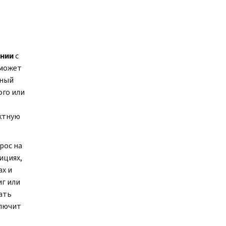
ании
с
 может
тный
ого или
ктную
рос на
ициях,
ах и
иг или
ать
лючит