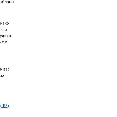
выбраны
а
днако
и, и
удита.
ит к
м вас
ью
(
IRS
)