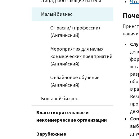
Лица, работающие на себя
Что
Поче
Малый бизнес
Принят
Отрасли/ (профессии)
наличи
(Английский)
Слу
Мероприятия для малых
дек
коммерческих предприятий
фор
(Английский)
«ст
раз
Онлайновое обучение
обо
(Английский)
в р
Res
Большой бизнес
про
дек
Благотворительные и
Соп
некоммерческие организации
выб
дру
Зарубежные