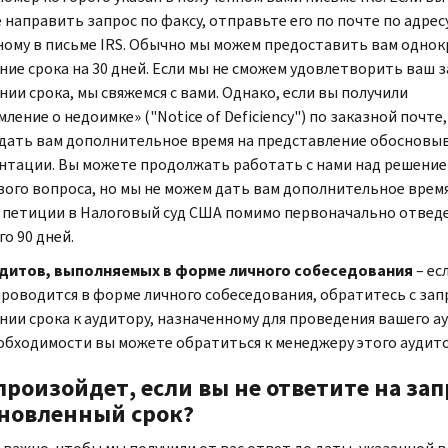
направить запрос по факсу, отправьте его по почте по адресу
ному в письме
IRS.
Обычно мы можем предоставить вам однок
ние срока на 30 дней. Если мы не сможем удовлетворить ваш з
ии срока, мы свяжемся с вами. Однако, если вы получили
мление о недоимке» ("
Notice of Deficiency
") по заказной почте,
дать вам дополнительное время на представление обоснов
нтации. Вы можете продолжать работать с нами над решени
вого вопроса, но мы не можем дать вам дополнительное время
 петиции в Налоговый суд США помимо первоначально отвед
го 90 дней.
дитов, выполняемых в форме личного собеседования
– ес
проводится в форме личного собеседования, обратитесь с зап
нии срока к аудитору, назначенному для проведения вашего ау
обходимости вы можете обратиться к менеджеру этого аудито
произойдет, если вы не ответите на зап
новленный срок?