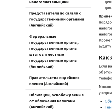
дея
налогоплательщики
для 
Представители по связям с
Приме
государственными органами
порядо
(Английский)
налого
налого
Федеральные
Кроме 
государственные органы,
аудиту.
государственные органы
штатов и местные
Как 
государственные органы
Если в
(Английский)
об это
Правительства индейских
телефо
племен (Английский)
Можно 
уведом
Облигации, освобождаемые
от обложения налогами
Объ
(Английский)
Тем