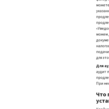
можете 
указан
продле
продлен
«Уведо
можем 
докуме
налого
подачи
для это
Для ау
аудит 
продле
При не
Что 
уста