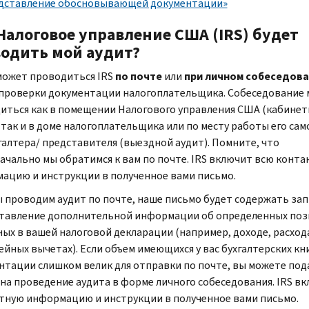
дставление обосновывающей документации»
Налоговое управление США (
IRS
) будет
одить мой аудит?
может проводиться
IRS
по почте
или
при личном собеседов
проверки документации налогоплательщика. Собеседование
иться как в помещении Налогового управления США (кабине
 так и в доме налогоплательщика или по месту работы его сам
галтера/ представителя (выездной аудит). Помните, что
ачально мы обратимся к вам по почте.
IRS
включит всю конта
ацию и инструкции в полученное вами письмо.
ы проводим аудит по почте, наше письмо будет содержать зап
тавление дополнительной информации об определенных поз
ных в вашей налоговой декларации (например, доходе, расход
йных вычетах). Если объем имеющихся у вас бухгалтерских кн
нтации слишком велик для отправки по почте, вы можете под
 на проведение аудита в форме личного собеседования.
IRS
вк
тную информацию и инструкции в полученное вами письмо.