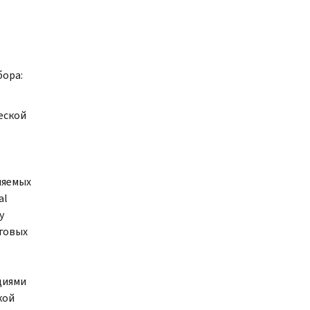
о
бора:
еской
няемых
al
у
говых
циями
кой