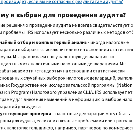
 произойдет, если вы не согласны с результатами аудита?
му я выбран для проведения аудита?
ие решения о проведении аудита не всегда свидетельствует 
и проблемы.
IRS
использует несколько различных методов от
чайный отбор и компьютерный анализ
- иногда налоговые
ларации выбираются исключительно на основании статистич
мулы. Мы сравниваем вашу налоговую декларацию со
андартными» аналогичными налоговыми декларациями. Мы
рабатываем эти «стандарты» на основании статистически
снованных случайных выборок налоговых деклараций, выпол
амках Государственной исследовательской программы (
Nation
earch Program
) Налогового управления США.
IRS
использует эт
грамму для внесения изменений в информацию о выборе нало
лараций для аудита.
утствующие проверки
– налоговые декларации могут быть
раны для аудита, если они связаны с проблемами или транзак
гих налогоплательщиков, например, партнеров по коммерчес