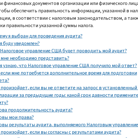
 и финансовых документов организации или физического лица
чтобы обеспечить правильность информации, указанной в на
ации, в соответствии с налоговым законодательством, а так
ки правильности указанной суммы налога.
ему я выбран для проведения аудита?
 я буду уведомлен?
 Налоговое управление США будет проводить мой аудит?
 мне необходимо представить?
 я узнаю, что Налоговое управление США получило мой ответ?
 если мне потребуется дополнительное время для подготовки
ета?
 произойдет, если вы не ответите на запрос в установленный
ларации за предыдущие годы: какой срок давности примените
иту?
ова продолжительность аудита?
овы мои права?
овы результаты аудита, выполняемого Налоговым управлени
 произойдет, если вы согласны с результатами аудита?