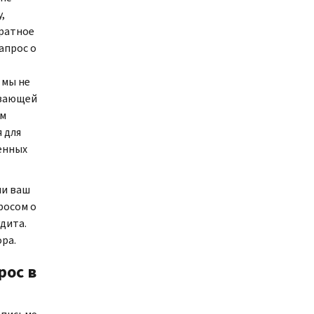
,
ратное
апрос о
 мы не
ывающей
ем
 для
енных
ли ваш
росом о
дита.
ра.
рос в