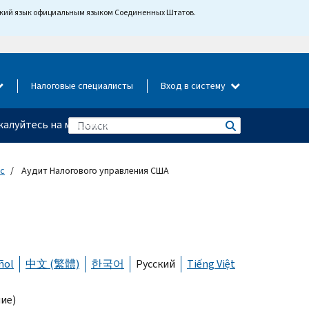
йский язык официальным языком Соединенных Штатов.
Налоговые специалисты
Вход в систему
алуйтесь на мошенничество
с
Аудит Налогового управления США
ñol
中文 (繁體)
한국어
Русский
Tiếng Việt
ние)