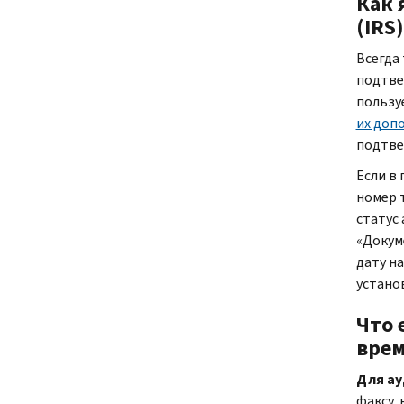
Как 
(
IRS
Всегда 
подтве
пользу
их доп
подтве
Если в
номер 
статус
«Докуме
дату на
устано
Что 
врем
Для ау
факсу,