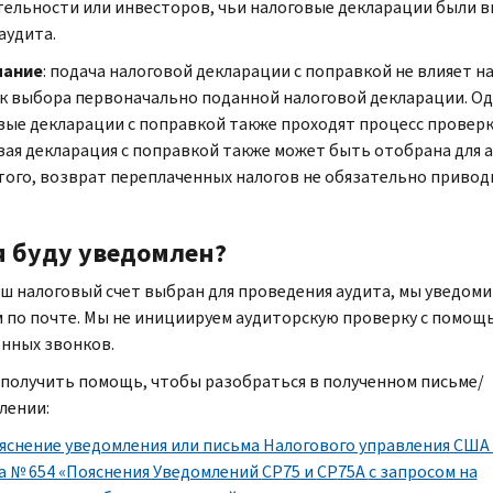
тельности или инвесторов, чьи налоговые декларации были 
аудита.
чание
: подача налоговой декларации с поправкой не влияет н
к выбора первоначально поданной налоговой декларации. О
вые декларации с поправкой также проходят процесс проверк
вая декларация с поправкой также может быть отобрана для а
того, возврат переплаченных налогов не обязательно привод
я буду уведомлен?
аш налоговый счет выбран для проведения аудита, мы уведоми
м по почте. Мы не инициируем аудиторскую проверку с помощ
нных звонков.
получить помощь, чтобы разобраться в полученном письме/
лении:
яснение уведомления или письма Налогового управления США 
а № 654 «Пояснения Уведомлений
CP
75 и
CP
75
A
с запросом на