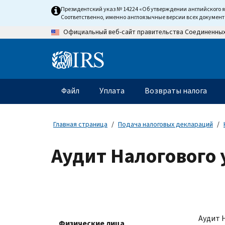
Skip
Президентский указ № 14224 «Об утверждении английского 
to
Соответственно, именно англоязычные версии всех докумен
main
Официальный веб-сайт правительства Соединенны
content
Information
Menu
Файл
Уплата
Возвраты налога
Главное
меню
Главная страница
Подача налоговых деклараций
Аудит Налогового
Аудит 
Физические лица