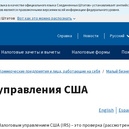
языка в качестве официального языка Соединенных Штатов» устанавливает англи
тов являются правомочными версиями всей информации федерального уровня.
Вот как это можно распознать
х Штатов
Справка
Новости
Русский
Налоговые зачеты и вычеты
Налоговые формы
Пож
Коммерческие предприятия и лица, работающие на себя
Малый бизне
 управления США
English
Espa
Налоговым управлением США (
IRS
) – это проверка (рассмотре