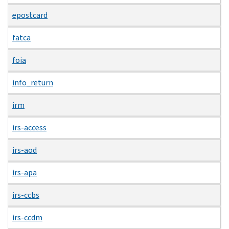
epostcard
fatca
foia
info_return
irm
irs-access
irs-aod
irs-apa
irs-ccbs
irs-ccdm