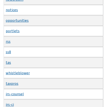
notices
opportunities
portlets
rss
ss8
tas
whistleblower
taxpros
irs-counsel
irs-ci