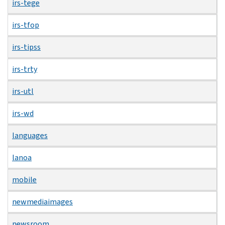
irs-tege
irs-tfop
irs-tipss
irs-trty
irs-utl
irs-wd
languages
lanoa
mobile
newmediaimages
newsroom