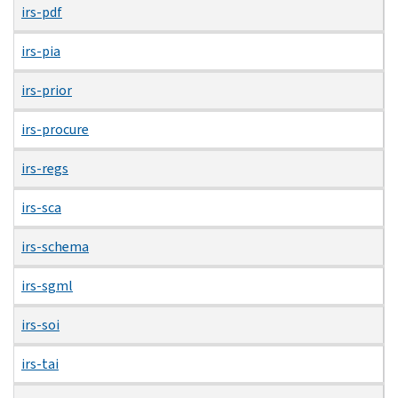
irs-pdf
irs-pia
irs-prior
irs-procure
irs-regs
irs-sca
irs-schema
irs-sgml
irs-soi
irs-tai