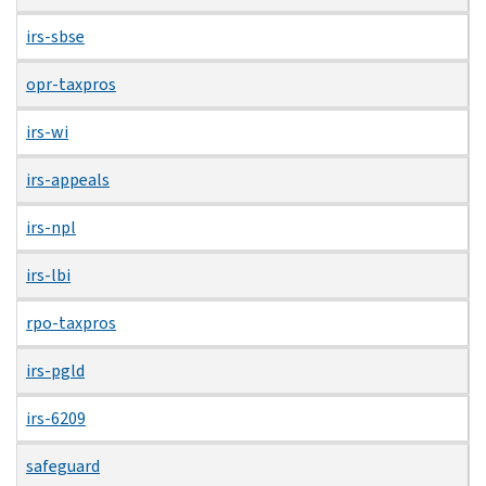
irs-sbse
opr-taxpros
irs-wi
irs-appeals
irs-npl
irs-lbi
rpo-taxpros
irs-pgld
irs-6209
safeguard