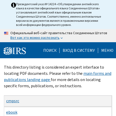
Skip
Президентский указ № 14224 «Об утверждении английского
языка в качестве официального языка Соединенных Штатов»
to
устанавливает английский язык официальным языком
main
Соединенных Штатов. Соответственно, именно англоязычные
версии всех документов являются правомочными версиями
content
всей информации федерального уровня.
Официальный веб-сайт правительства Соединенных Штатов
Вот как это можно распознать
ПОИСК
ВХОД В СИСТЕМУ
МЕНЮ
Beginning
This directory listing is considered an expert interface to
of
locating PDF documents. Please refer to the
main forms and
main
publications landing page
for more details on locating
content
specific forms, publications, or instructions.
cmpsrc
ebook