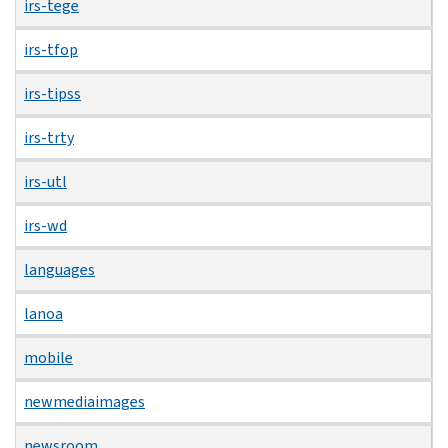
irs-tege
irs-tfop
irs-tipss
irs-trty
irs-utl
irs-wd
languages
lanoa
mobile
newmediaimages
newsroom