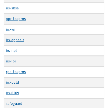
irs-sbse
opr-taxpros
irs-wi
irs-appeals
irs-npl
irs-lbi
rpo-taxpros
irs-pgld
irs-6209
safeguard