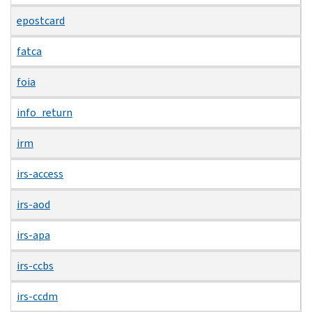
epostcard
fatca
foia
info_return
irm
irs-access
irs-aod
irs-apa
irs-ccbs
irs-ccdm