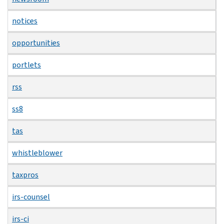
notices
opportunities
portlets
rss
ss8
tas
whistleblower
taxpros
irs-counsel
irs-ci