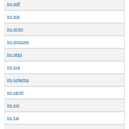
irs-pdf
irs-pia
irs-prior
irs-procure
irs-regs
irs-sca
irs-schema
irs-sgml
irs-soi
irs-tai