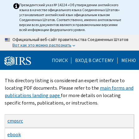
Skip
Президентский указ № 14224 «Об утверждении английского
языка в качестве официального языка Соединенных Штатов»
to
устанавливает английский язык официальным языком
main
Соединенных Штатов. Соответственно, именно англоязычные
версии всех документов являются правомочными версиями
content
всей информации федерального уровня.
Официальный веб-сайт правительства Соединенных Штатов
Вот как это можно распознать
ПОИСК
ВХОД В СИСТЕМУ
МЕНЮ
Beginning
This directory listing is considered an expert interface to
of
locating PDF documents. Please refer to the
main forms and
main
publications landing page
for more details on locating
content
specific forms, publications, or instructions.
cmpsrc
ebook