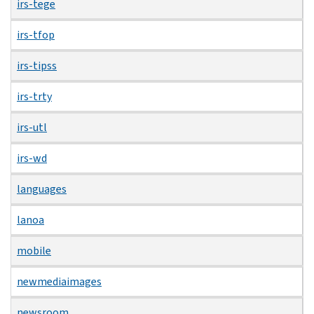
irs-tege
irs-tfop
irs-tipss
irs-trty
irs-utl
irs-wd
languages
lanoa
mobile
newmediaimages
newsroom