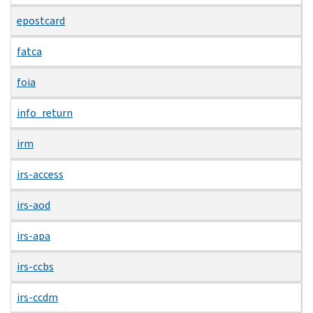
epostcard
fatca
foia
info_return
irm
irs-access
irs-aod
irs-apa
irs-ccbs
irs-ccdm