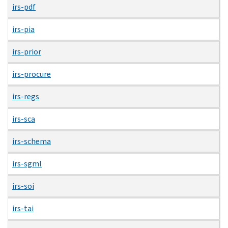
irs-pdf
irs-pia
irs-prior
irs-procure
irs-regs
irs-sca
irs-schema
irs-sgml
irs-soi
irs-tai