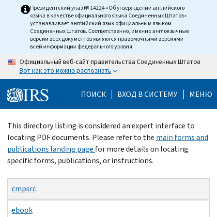
Skip
Президентский указ № 14224 «Об утверждении английского
языка в качестве официального языка Соединенных Штатов»
to
устанавливает английский язык официальным языком
main
Соединенных Штатов. Соответственно, именно англоязычные
версии всех документов являются правомочными версиями
content
всей информации федерального уровня.
Официальный веб-сайт правительства Соединенных Штатов
Вот как это можно распознать
ПОИСК
ВХОД В СИСТЕМУ
МЕНЮ
Beginning
This directory listing is considered an expert interface to
of
locating PDF documents. Please refer to the
main forms and
main
publications landing page
for more details on locating
content
specific forms, publications, or instructions.
cmpsrc
ebook