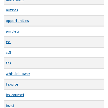
notices
opportunities
portlets
rss
ss8
tas
whistleblower
taxpros
irs-counsel
irs-ci