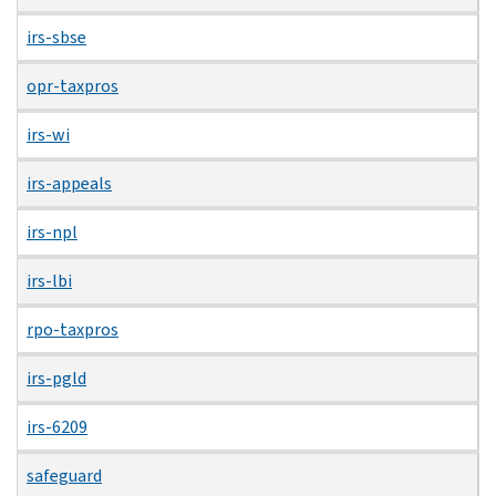
irs-sbse
opr-taxpros
irs-wi
irs-appeals
irs-npl
irs-lbi
rpo-taxpros
irs-pgld
irs-6209
safeguard