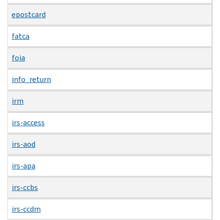
epostcard
fatca
foia
info_return
irm
irs-access
irs-aod
irs-apa
irs-ccbs
irs-ccdm