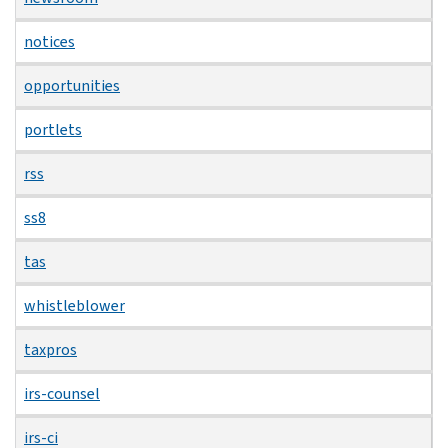
notices
opportunities
portlets
rss
ss8
tas
whistleblower
taxpros
irs-counsel
irs-ci