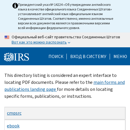
Skip
Президентский указ № 14224 «Об утверждении английского
языка в качестве официального языка Соединенных Штатов»
to
устанавливает английский язык официальным языком
main
Соединенных Штатов. Соответственно, именно англоязычные
версии всех документов являются правомочными версиями
content
всей информации федерального уровня.
Официальный веб-сайт правительства Соединенных Штатов
Вот как это можно распознать
ПОИСК
ВХОД В СИСТЕМУ
МЕНЮ
Beginning
This directory listing is considered an expert interface to
of
locating PDF documents. Please refer to the
main forms and
main
publications landing page
for more details on locating
content
specific forms, publications, or instructions.
cmpsrc
ebook