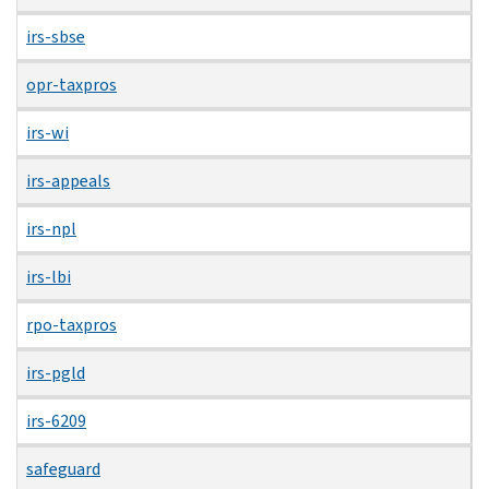
irs-sbse
opr-taxpros
irs-wi
irs-appeals
irs-npl
irs-lbi
rpo-taxpros
irs-pgld
irs-6209
safeguard