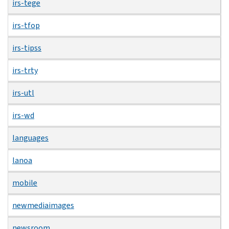
irs-tege
irs-tfop
irs-tipss
irs-trty
irs-utl
irs-wd
languages
lanoa
mobile
newmediaimages
newsroom