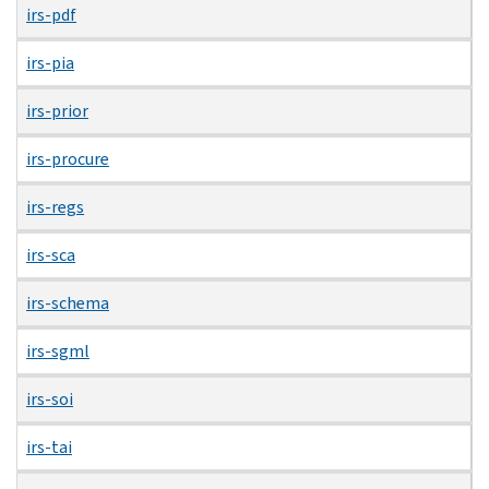
irs-pdf
irs-pia
irs-prior
irs-procure
irs-regs
irs-sca
irs-schema
irs-sgml
irs-soi
irs-tai