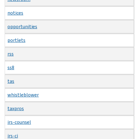
notices
opportunities
portlets
rss
ss8
tas
whistleblower
taxpros
irs-counsel
irs-ci