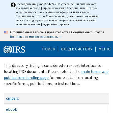
Skip
Президентский указ № 14224 «Об утверждении английского
языка в качестве официального языка Соединенных Штатов»
to
устанавливает английский язык официальным языком
main
Соединенных Штатов. Соответственно, именно англоязычные
версии всех документов являются правомочными версиями
content
всей информации федерального уровня.
Официальный веб-сайт правительства Соединенных Штатов
Вот как это можно распознать
ПОИСК
ВХОД В СИСТЕМУ
МЕНЮ
Beginning
This directory listing is considered an expert interface to
of
locating PDF documents. Please refer to the
main forms and
main
publications landing page
for more details on locating
content
specific forms, publications, or instructions.
cmpsrc
ebook