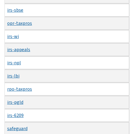
irs-sbse
opr-taxpros
irs-wi
irs-appeals
irs-npl
irs-lbi
rpo-taxpros
irs-pgld
irs-6209
safeguard