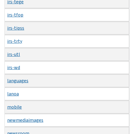
irs-tege
irs-tfop
irs-tipss
irs-trty
irs-utl
irs-wd
languages
lanoa
mobile
newmediaimages
newsroom