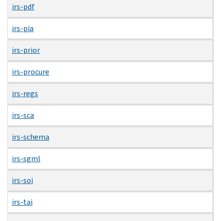
irs-pdf
irs-pia
irs-prior
irs-procure
irs-regs
irs-sca
irs-schema
irs-sgml
irs-soi
irs-tai