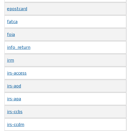
epostcard
fatca
foia
info_return
irm
irs-access
irs-aod
irs-apa
irs-ccbs
irs-ccdm