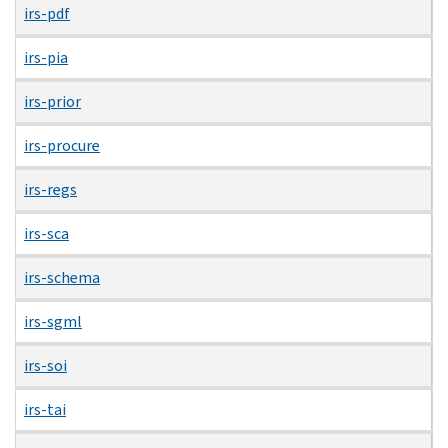
irs-pdf
irs-pia
irs-prior
irs-procure
irs-regs
irs-sca
irs-schema
irs-sgml
irs-soi
irs-tai