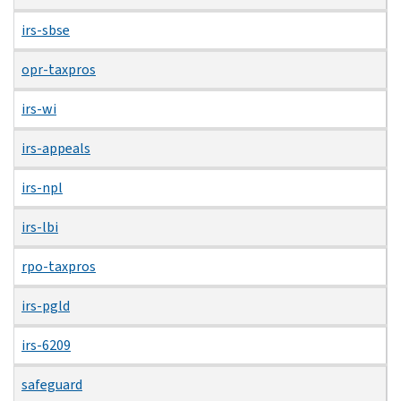
irs-sbse
opr-taxpros
irs-wi
irs-appeals
irs-npl
irs-lbi
rpo-taxpros
irs-pgld
irs-6209
safeguard