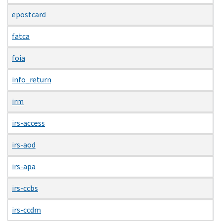
epostcard
fatca
foia
info_return
irm
irs-access
irs-aod
irs-apa
irs-ccbs
irs-ccdm