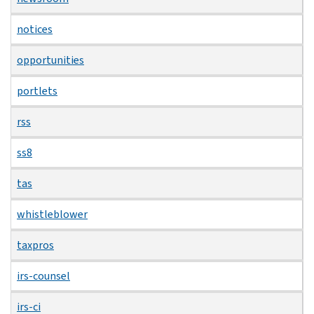
notices
opportunities
portlets
rss
ss8
tas
whistleblower
taxpros
irs-counsel
irs-ci