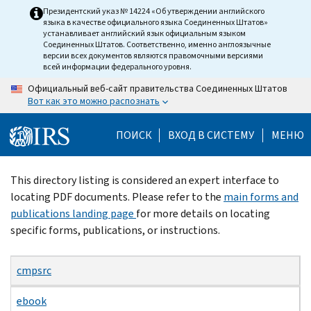
Skip
Президентский указ № 14224 «Об утверждении английского
языка в качестве официального языка Соединенных Штатов»
to
устанавливает английский язык официальным языком
main
Соединенных Штатов. Соответственно, именно англоязычные
версии всех документов являются правомочными версиями
content
всей информации федерального уровня.
Официальный веб-сайт правительства Соединенных Штатов
Вот как это можно распознать
ПОИСК
ВХОД В СИСТЕМУ
МЕНЮ
Beginning
This directory listing is considered an expert interface to
of
locating PDF documents. Please refer to the
main forms and
main
publications landing page
for more details on locating
content
specific forms, publications, or instructions.
cmpsrc
ebook