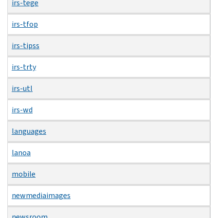
irs-tege
irs-tfop
irs-tipss
irs-trty
irs-utl
irs-wd
languages
lanoa
mobile
newmediaimages
newsroom